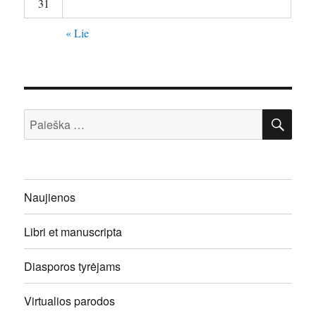
31
« Lie
IEŠ
Ieškoti:
Naujienos
Libri et manuscripta
Diasporos tyrėjams
Virtualios parodos