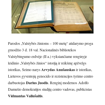
Parodos „Valstybės žinioms – 100 metų“ atidarymo proga
gruodžio 3 d. 18 val. Nacionalinės bibliotekos
Valstybingumo erdvėje (II a.) vyksiančiame renginyje
leidinio „Valstybės žinios“ istoriją ir reikšmę apžvelgs
Arvydas
Anušauskas
istorikas, Seimo narys
ir istorikas,
Lietuvos gyventojų genocido ir rezistencijos tyrimo centro
Darius
Juodis
darbuotojas
. Renginį moderuos Adolfo
Damušio demokratijos studijų centro vadovas, publicistas
Vidmantas Valiušaitis
.