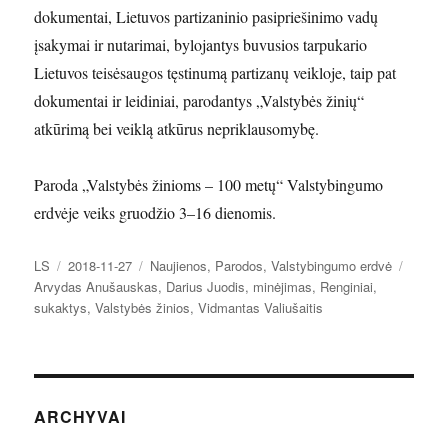
dokumentai, Lietuvos partizaninio pasipriešinimo vadų
įsakymai ir nutarimai, bylojantys buvusios tarpukario
Lietuvos teisėsaugos tęstinumą partizanų veikloje, taip pat
dokumentai ir leidiniai, parodantys „Valstybės žinių“
atkūrimą bei veiklą atkūrus nepriklausomybę.
Paroda „Valstybės žinioms – 100 metų“ Valstybingumo
erdvėje veiks gruodžio 3–16 dienomis.
Autorius
Paskelbta
Kategorijos
Žymo
LS
2018-11-27
Naujienos
,
Parodos
,
Valstybingumo erdvė
Arvydas Anušauskas
,
Darius Juodis
,
minėjimas
,
Renginiai
,
sukaktys
,
Valstybės žinios
,
Vidmantas Valiušaitis
ARCHYVAI