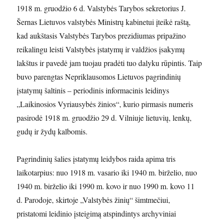
1918 m. gruodžio 6 d. Valstybės Tarybos sekretorius J.
Šernas Lietuvos valstybės Ministrų kabinetui įteikė raštą,
kad aukštasis Valstybės Tarybos prezidiumas pripažino
reikalingu leisti Valstybės įstatymų ir valdžios įsakymų
lakštus ir pavedė jam tuojau pradėti tuo dalyku rūpintis. Taip
buvo parengtas Nepriklausomos Lietuvos pagrindinių
įstatymų šaltinis – periodinis informacinis leidinys
„Laikinosios Vyriausybės žinios“, kurio pirmasis numeris
pasirodė 1918 m. gruodžio 29 d. Vilniuje lietuvių, lenkų,
gudų ir žydų kalbomis.
Pagrindinių šalies įstatymų leidybos raida apima tris
laikotarpius: nuo 1918 m. vasario iki 1940 m. birželio, nuo
1940 m. birželio iki 1990 m. kovo ir nuo 1990 m. kovo 11
d. Parodoje, skirtoje „Valstybės žinių“ šimtmečiui,
pristatomi leidinio įsteigimą atspindintys archyviniai