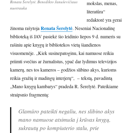
Renata Šerelytė. Benedikto Januševičiaus
mokslas, menas,
nuotrauka
literatūra“
redaktorė yra gerai
Renata Šerelytė
žinoma rašytoja
. Neseniai Nacionalinę
biblioteką iš JAV pasiekė šio leidinio liepos 9 d. numeris su
rašiniu apie knygų ir bibliotekos vietą šiandienos
visuomenėje. „Kiek susinepatoginu, kai namuose reikia
priimti svečius ar žurnalistus, ypač dar lydimus televizijos
kamerų, nes tos kameros – godžios slibino akys, kurioms
reikia gražių ir madingų interjerų“, – tekstą, pavadintą
„Mano knygų kambarys“ pradeda R. Šerelytė. Pateikiame
straipsnio fragmentą:
Glamūro pateikti negaliu, nes slibino akys
mano namuose atsimuša į krūvas knygų,
sukrautų po kompiuterio stalu, prie