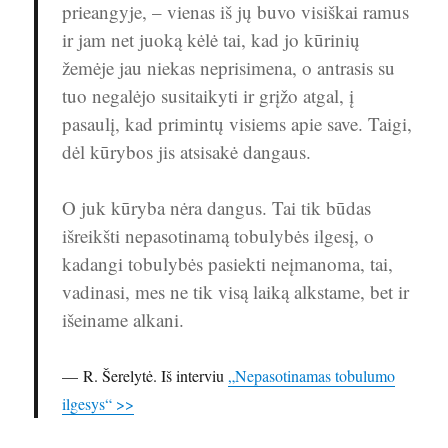
prieangyje, – vienas iš jų buvo visiškai ramus
ir jam net juoką kėlė tai, kad jo kūrinių
žemėje jau niekas neprisimena, o antrasis su
tuo negalėjo susitaikyti ir grįžo atgal, į
pasaulį, kad primintų visiems apie save. Taigi,
dėl kūrybos jis atsisakė dangaus.
O juk kūryba nėra dangus. Tai tik būdas
išreikšti nepasotinamą tobulybės ilgesį, o
kadangi tobulybės pasiekti neįmanoma, tai,
vadinasi, mes ne tik visą laiką alkstame, bet ir
išeiname alkani.
R. Šerelytė. Iš interviu
„Nepasotinamas tobulumo
ilgesys“ >>