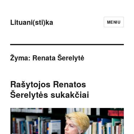
Lituani(sti)ka
MENIU
Žyma:
Renata Šerelytė
Rašytojos Renatos
Šerelytės sukakčiai