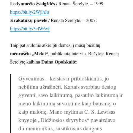
Ledynmečio žvaigždės
/ Renata Šerelytė. – 1999:
https://bit.ly/2WjlhJu
Krakatukų pievelė
/ Renata Šerelytė. – 2007:
https://bit.ly/3clW6vf
Taip pat siūlome atkreipti dėmesį į mūsų bičiulių,
mėnraščio „Metai“
, publikuotą interviu. Rašytoją Renatą
Daina Opolskaitė
Šerelytę kalbina
:
Gyvenimas – keistas ir pribloškiantis, jo
nebūtina užrašinėti. Kartais svarbiau tiesiog
gyventi, savo laikinumą, pasaulio laikinumą ir
meno laikinumą suvokti ne kaip bausmę, o
kaip malonę. Mano mylimas C. S. Lewisas
knygoje „Didžiosios skyrybos“ pavaizdavo
du menininkus, susitikusius dangaus