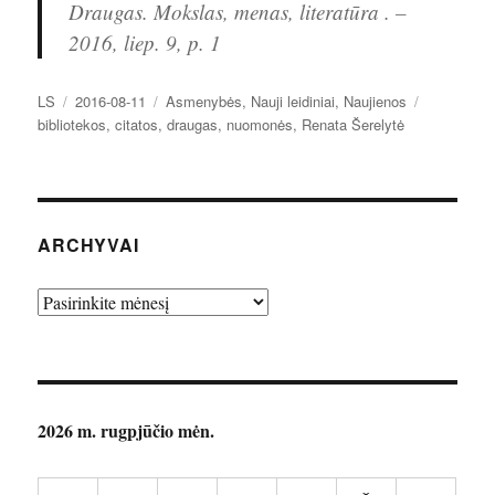
Draugas. Mokslas, menas, literatūra . –
2016, liep. 9, p. 1
Autorius
Paskelbta
Kategorijos
Žymos
LS
2016-08-11
Asmenybės
,
Nauji leidiniai
,
Naujienos
bibliotekos
,
citatos
,
draugas
,
nuomonės
,
Renata Šerelytė
ARCHYVAI
Archyvai
2026 m. rugpjūčio mėn.