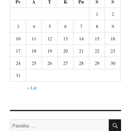
Pr
A
T
K
Pn
Š
S
1
2
3
4
5
6
7
8
9
10
11
12
13
14
15
16
17
18
19
20
21
22
23
24
25
26
27
28
29
30
31
« Lie
IEŠ
Ieškoti: