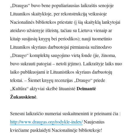
„Draugas“ buvo bene populiariausias laikraštis senojoje
Lituanikos skaitykloje, per rekonstrukciją veikusioje
Nacionalinės bibliotekos priestate (į šią skaityklą lankytojai
ateidavo užsienyje išleistų, tačiau su Lietuva vienaip ar
kitaip susijusių knygų bei periodikos); nauji tuometinio
Lituanikos skyriaus darbuotojai pirmiausia sužinodavo
„Draugo“ komplektų saugojimo vietą fonde (jie, žinoma,
buvo sukrauti patogiai – netoli įėjimo). Laikraštyje laiks nuo
laiko publikuojami ir Lituanistikos skyriaus darbuotojų
tekstai. – Šiemet knygų recenzijas „Draugo“ priede
Deimantė
„Kultūra“ aktyviai skelbė lituanistė
Žukauskienė
.
Senesni laikraščio numeriai suskaitmeninti ir prieinami čia :
http://www.draugas.org/rodykle-index/
Naujesnius
kviečiame pasklaidyti Nacionalinėje bibliotekoje!