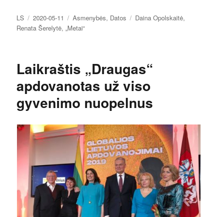
Autorius
Paskelbta
Kategorijos
Žymos
LS
2020-05-11
Asmenybės
,
Datos
Daina Opolskaitė
,
Renata Šerelytė
,
„Metai“
Laikraštis „Draugas“
apdovanotas už viso
gyvenimo nuopelnus