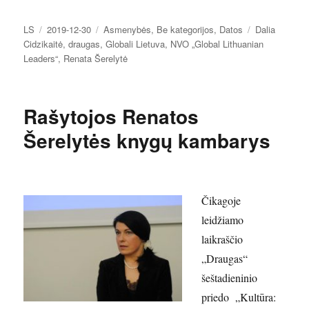
Autorius
Paskelbta
Kategorijos
Žymos
LS
2019-12-30
Asmenybės
,
Be kategorijos
,
Datos
Dalia
Cidzikaitė
,
draugas
,
Globali Lietuva
,
NVO „Global Lithuanian
Leaders“
,
Renata Šerelytė
Rašytojos Renatos
Šerelytės knygų kambarys
Čikagoje
leidžiamo
laikraščio
„Draugas“
šeštadieninio
priedo „Kultūra: