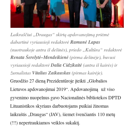
Laikraščiui „Draugas“ skirtą apdovanojimą priėmė
dabartinė vyriausioji redaktorė
Ramunė Lapas
(nuotraukoje antra iš dešinės), priedo „Kultūra“ redaktorė
Renata Šerelytė–Mendeikienė
(pirma dešinėje), buvusi
vyriausioji redaktorė
Dalia Cidzikaitė
(antra iš kairės) ir
žurnalistas
Vitalius Zaikauskas
(pirmas kairėje).
Gruodžio 27 dieną Prezidentūroje įteikti „Globalios
Lietuvos apdovanojimai 2019“. Apdovanojimą už viso
gyvenimo nuopelnus gavo Nacionalinės bibliotekos DPTD
Lituanistikos skyriaus darbuotojams puikiai žinomas
laikraštis „Draugas“ (JAV), šiemet švenčiantis 110 metų
(!!!) nepertraukiamos veiklos sukaktį.