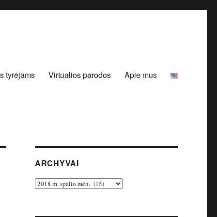
s tyrėjams
Virtualios parodos
Apie mus
ARCHYVAI
Archyvai