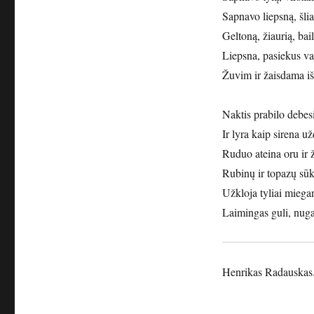
Sapnavo liepsną, šlia
Geltoną, žiaurią, bail
Liepsna, pasiekus va
Žuvim ir žaisdama išt
Naktis prabilo debes
Ir lyra kaip sirena u
Ruduo ateina oru ir 
Rubinų ir topazų sūk
Užkloja tyliai miegan
Laimingas guli, nuga
Henrikas Radauskas