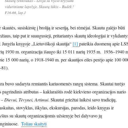
Skautų ženkliukas – Lelija su Vyčio kryžiumi
viduriniame lapelyje. Skautų šūkis – Budėk !
F16-66, lap.1
skautės, susiskirstę į broliją ir seseriją, bei rėmėjai. Skautu galėjo būti
iaus, taip pat ir suaugusieji, pritariantys skautų ideologijai ir vykdanty
. Jurgėla knygoje „Lietuviškoji skautija“
[1]
pateikia duomenų apie LS
arių 1930 m. organizacija išaugo iki 15 011 narių 1935 m. 1936–1940 
ie 15 000 narių, o 1918-1940 m. per skautijos eiles perėjo apie 100 00
-81).
ūra buvo sudaryta remiantis kariuomenės rangų sistema. Skautai turėjo
 pagrindinis atributas – kaklaraištis rodė kiekvieno organizacijos nario
s –
Dievui, Tėvynei, Artimui
. Skautai griežtai laikėsi savo tradicijų,
skaitas, stovyklas, iškylas, ekskursijas, parodas, leido knygas ir
ryšius su skautų organizacijomis užsienyje bei dalyvavo jų
„Lietuvos skautų judėjimo šimtmečiui”
enginiuose.
Toliau skaityti