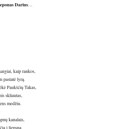
teponas Darius
…
argiai, kaip rankos,
 pastatė lyrą.
ėkė Paukščių Takas,
is skliautas,
dens medžiu.
sapnų kanalais,
čią į liepsną,