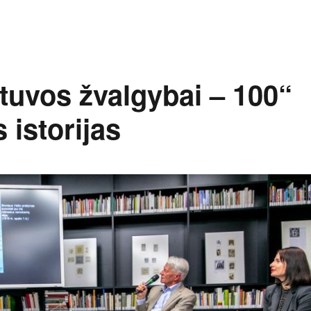
etuvos žvalgybai – 100“
 istorijas