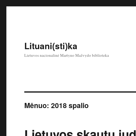
Lituani(sti)ka
Lietuvos nacionalinė Martyno Mažvydo biblioteka
Mėnuo:
2018 spalio
Lietuvos skautų ju