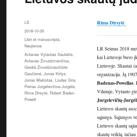
Autorius
Rima Dirsytė
LS
Paskelbta
2018-10-30
Kategorijos
Libri et manuscripta
,
Naujienos
LR Seimas 2018 metu
Žymos
Antanas Vytautas Saulaitis
,
kai Lietuvoje buvo į
Antanas Žmuidzinavičius
,
Lietuvoje. Skautai (
Giedrė Žmuidzinavičiūtė-
Gaučienė
,
Jonas Kirlys
,
organizacija. Ją 190
Jonas Mašiotas
,
Liudas Gira
,
Badenas-Powellas
.
Petras Jurgelevičius-Jurgėla
,
Vilniuje, Vytauto gi
Rima Dirsytė
,
Robert Baden-
Powell
Jurgelevičių-Jurgė
Lietuvos skautų asoc
sąjunga. Sąjungos ve
Lietuvos skautų sąju
skautų veiklą, tačiau