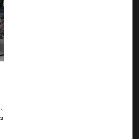
o
s.
tu