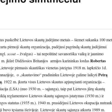
s paskelbė Lietuvos skautų judėjimo metais – šiemet sukanka 100 met
kurta pirmoji skautų organizacija, padėjusi pagrindą skautų judėjimui
angl.
scout
– žvalgas) – tai nepolitinė savanoriška vaikų ir jaunimo
Robertas
7 m. įkūrė Didžiosios Britanijos armijos karininkas lordas
 Lietuvoje pirmasis skautiškas vienetas įsteigtas 1918 m. lapkričio 1d.
Petrą
mnazijoje, o „skautavimo“ pradininku Lietuvoje galime laikyti
lą
. 1922 m. įkurta visus Lietuvos skautus apjungianti organizacija –
iacija (LSA) (nuo 1930 m. – sąjunga), taip pat Lietuvos jūrų skautų
iklą reglamentavo Lietuvos skautų sąjungos įstatymas (1930 m.) ir
ngos statutas (1935 m.). 1940 m. prasidėjusi Lietuvos okupacija nutrau
 ji buvo tęsiama išeivijoje. Lietuvoje skautų sąjunga atkurta 1989 m.