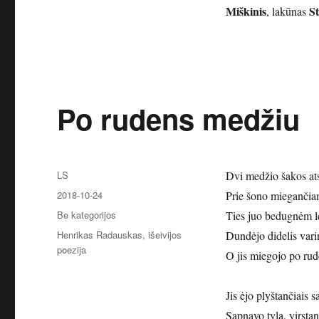
Miškinis
S
, lakūnas
Po rudens medžiu
Autorius
LS
Dvi medžio šakos ats
Paskelbta
2018-10-24
Prie šono miegančiam
Kategorijos
Be kategorijos
Ties juo bedugnėm l
Žymos
Henrikas Radauskas
,
išeivijos
Dundėjo didelis varin
poezija
O jis miegojo po ru
Jis ėjo plyštančiais 
Sapnavo tylą, virstan