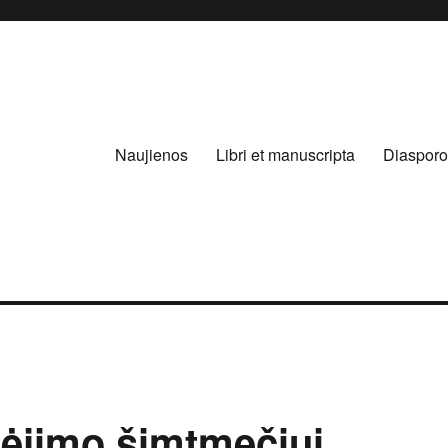
Naujienos
Libri et manuscripta
Diasporo
dėjimo šimtmečiui