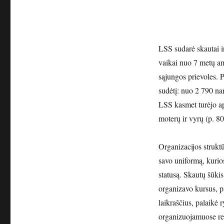
LSS sudarė skautai ir 
vaikai nuo 7 metų amž
sąjungos prievoles. P
sudėtį: nuo 2 790 n
LSS kasmet turėjo ap
moterų ir vyrų (p. 80
Organizacijos strukt
savo uniformą, kurios
statusą. Skautų šūki
organizavo kursus, pa
laikraščius, palaikė 
organizuojamuose r