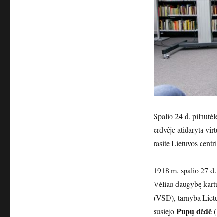
Spalio 24 d. pilnut
erdvėje atidaryta vir
rasite Lietuvos cent
1918 m. spalio 27 d. 
Vėliau daugybę kartų
(VSD), tarnyba Liet
Pupų dėdė
susiejo
(