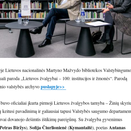
ėlėje Lietuvos nacionalinės Martyno Mažvydo bibliotekos Valstybingum
tuali paroda „Lietuvos žvalgybai – 100: institucijos ir žmonės“. Parodą
puslapyje>>
rinio valstybės archyvo
buvo oficialiai įkurta pirmoji Lietuvos žvalgybos tarnyba – Žinių skyriu
 keitusi pavadinimą ir galiausiai tapusi Valstybės saugumo departamen
uvai dovanojo dešimtis ištikimų pareigūnų. Su žvalgyba gyvenimus
Petras Biržys
Sofija Čiurlionienė
Kymantaitė
Antanas
),
(
), poetas