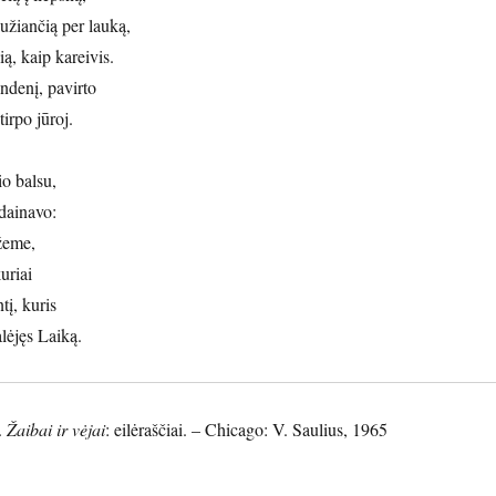
užiančią per lauką,
ią, kaip kareivis.
ndenį, pavirto
irpo jūroj.
io balsu,
ždainavo:
žeme,
uriai
tį, kuris
lėjęs Laiką.
.
Žaibai ir vėjai
: eilėraščiai. – Chicago: V. Saulius, 1965