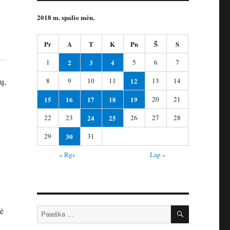
2018 m. spalio mėn.
Pr
A
T
K
Pn
Š
S
1
2
3
4
5
6
7
8
9
10
11
12
13
14
ų,
15
16
17
18
19
20
21
22
23
24
25
26
27
28
29
30
31
« Rgs
Lap »
IEŠKOTI
Ieškoti:
kė