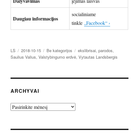
Dalyvavimas
įėjimas laisvas
socialiniame
Daugiau informacijos
tinkle
„Facebook“ ›
Autorius
Paskelbta
Kategorijos
Žymos
LS
2018-10-15
Be kategorijos
ekslibrisai
,
parodos
,
Saulius Valius
,
Valstybingumo erdvė
,
Vytautas Landsbergis
ARCHYVAI
Archyvai