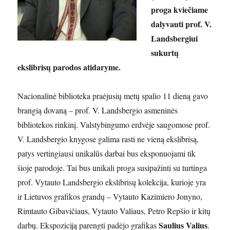
proga kviečiame
dalyvauti prof. V.
Landsbergiui
sukurtų
ekslibrisų parodos atidaryme.
Nacionalinė biblioteka praėjusių metų spalio 11 dieną gavo
brangią dovaną – prof. V. Landsbergio asmeninės
bibliotekos rinkinį. Valstybingumo erdvėje saugomose prof.
V. Landsbergio knygose galima rasti ne vieną ekslibrisą,
patys vertingiausi unikalūs darbai bus eksponuojami tik
šioje parodoje. Tai bus unikali proga susipažinti su turtinga
prof. Vytauto Landsbergio ekslibrisų kolekcija, kurioje yra
ir Lietuvos grafikos grandų – Vytauto Kazimiero Jonyno,
Rimtauto Gibavičiaus, Vytauto Valiaus, Petro Repšio ir kitų
Saulius Valius
darbų. Ekspoziciją parengti padėjo grafikas
.