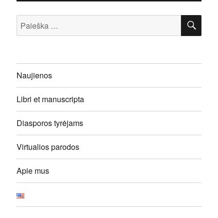
IEŠ
Ieškoti:
Naujienos
Libri et manuscripta
Diasporos tyrėjams
Virtualios parodos
Apie mus