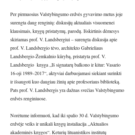
Per pirmuosius Valstybingumo erdvės gyvavimo metus joje
surengta daug renginių: diskusijų aktualiais visuomenei
klausimais, knygų pristatymų, parodų. Išskirtinis dėmesys
skiriamas prof. V. Landsbergiui – surengta diskusija apie
prof. V. Landsbergio tėvo, architekto Gabrieliaus
Landsbergio-Žemkalnio kūrybą, pristatyta prof. V.
Landsbergio knyga „Iš signatarų balkono ir kitur: Vasario
16-oji 1989–2017“, aktyviai darbuojamasi siekiant surinkti
ir išsaugoti kuo daugiau žinių apie profesoriaus biblioteką.
Pats prof. V. Landsbergis yra dažnas svečias Valstybingumo
erdvės renginiuose.
Norėtume informuoti, kad iki spalio 30 d. Valstybingumo
erdvėje veiks ir unikali knygų instaliacija „Aktualios
akademinės knygos“. Keturių lituanistikos institutų