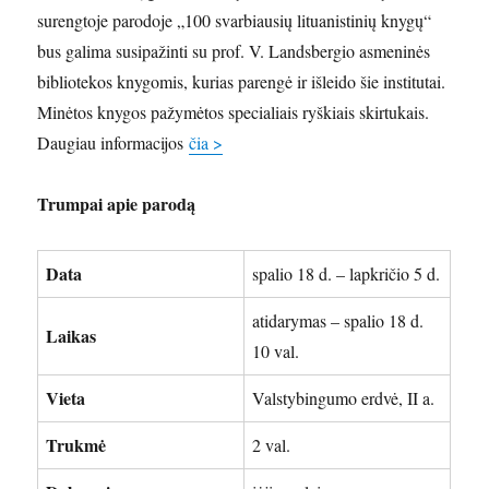
surengtoje parodoje „100 svarbiausių lituanistinių knygų“
bus galima susipažinti su prof. V. Landsbergio asmeninės
bibliotekos knygomis, kurias parengė ir išleido šie institutai.
Minėtos knygos pažymėtos specialiais ryškiais skirtukais.
Daugiau informacijos
čia >
Trumpai apie parodą
Data
spalio 18 d. – lapkričio 5 d.
atidarymas – spalio 18 d.
Laikas
10 val.
Vieta
Valstybingumo erdvė, II a.
Trukmė
2 val.