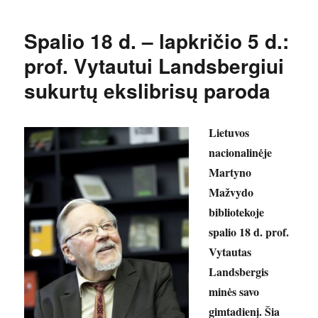
Spalio 18 d. – lapkričio 5 d.:
prof. Vytautui Landsbergiui
sukurtų ekslibrisų paroda
Lietuvos
nacionalinėje
Martyno
Mažvydo
bibliotekoje
spalio 18 d. prof.
Vytautas
Landsbergis
minės savo
gimtadienį. Šia