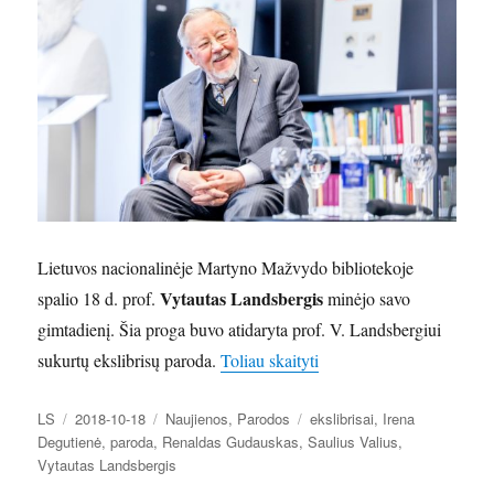
Lietuvos nacionalinėje Martyno Mažvydo bibliotekoje
Vytautas Landsbergis
spalio 18 d. prof.
minėjo savo
gimtadienį. Šia proga buvo atidaryta prof. V. Landsbergiui
„Prof. V. Landsbergio gim
sukurtų ekslibrisų paroda.
Toliau skaityti
Autorius
Paskelbta
Kategorijos
Žymos
LS
2018-10-18
Naujienos
,
Parodos
ekslibrisai
,
Irena
Degutienė
,
paroda
,
Renaldas Gudauskas
,
Saulius Valius
,
Vytautas Landsbergis