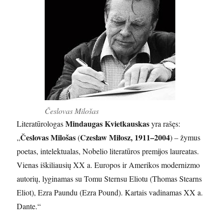
Česlovas Milošas
Mindaugas Kvietkauskas
Literatūrologas
yra rašęs:
Česlovas Milošas
Czesław Miłosz, 1911–2004
„
(
) – žymus
poetas, intelektualas, Nobelio literatūros premijos laureatas.
Vienas iškiliausių XX a. Europos ir Amerikos modernizmo
autorių, lyginamas su Tomu Sternsu Eliotu (Thomas Stearns
Eliot), Ezra Paundu (Ezra Pound). Kartais vadinamas XX a.
Dante.“