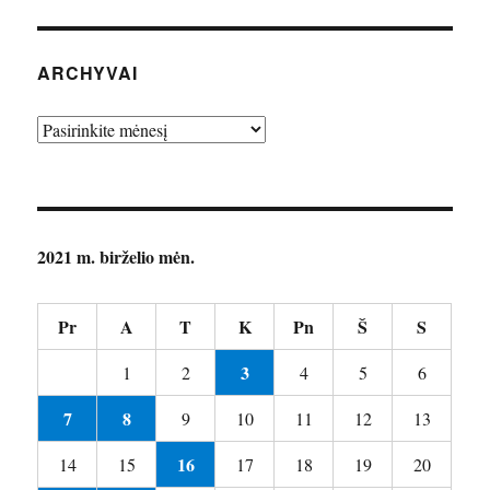
ARCHYVAI
Archyvai
2021 m. birželio mėn.
Pr
A
T
K
Pn
Š
S
3
1
2
4
5
6
7
8
9
10
11
12
13
16
14
15
17
18
19
20