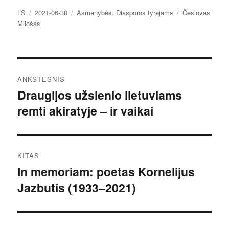
Autorius
Paskelbta
Kategorijos
Žymos
LS
2021-06-30
Asmenybės
,
Diasporos tyrėjams
Česlovas
Milošas
Navigacija
ANKSTESNIS
tarp
Draugijos užsienio lietuviams
Ankstesnis
remti akiratyje – ir vaikai
įrašas:
įrašų
KITAS
In memoriam: poetas Kornelijus
Kitas
Jazbutis (1933–2021)
įrašas: