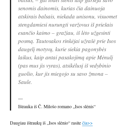
senomis dainomis, kurias čia dainuoja
atskirais balsais, niekada unisonu, visuomet
stengdamiesi nurungti varžovus iš priešais
esančio kaimo – gražiau, iš lėto užgesinti
posmą. Tautosakos rinkėjai užrašė prie Isos
daugelį motyvų, kurie siekia pagonybės
laikus, kaip antai pasakojimą apie Mėnulį
(pas mus jis vyras), atsikėlusį iš vedybinio
guolio, kur jis miegojo su savo žmona –
Saule.
Ištrauka iš Č. Milošo romano „Isos slėnis“
Daugiau ištraukų iš „Isos slėnio“ rasite
čia>>