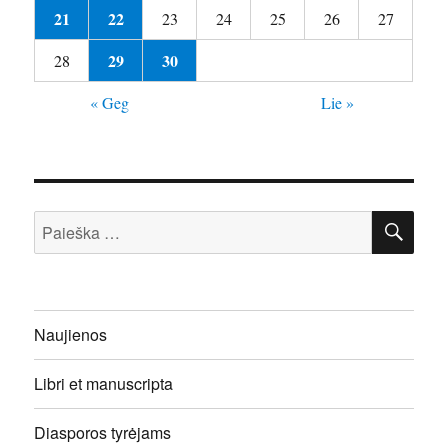
21
22
23
24
25
26
27
29
30
28
« Geg
Lie »
IEŠ
Ieškoti:
Naujienos
Libri et manuscripta
Diasporos tyrėjams