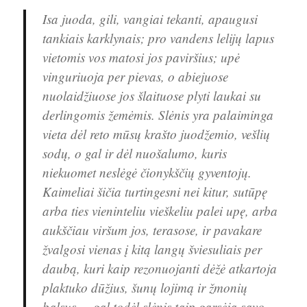
Isa juoda, gili, vangiai tekanti, apaugusi
tankiais karklynais; pro vandens lelijų lapus
vietomis vos matosi jos paviršius; upė
vinguriuoja per pievas, o abiejuose
nuolaidžiuose jos šlaituose plyti laukai su
derlingomis žemėmis. Slėnis yra palaiminga
vieta dėl reto mūsų krašto juodžemio, vešlių
sodų, o gal ir dėl nuošalumo, kuris
niekuomet neslėgė čionykščių gyventojų.
Kaimeliai šičia turtingesni nei kitur, sutūpę
arba ties vieninteliu vieškeliu palei upę, arba
aukščiau viršum jos, terasose, ir pavakare
žvalgosi vienas į kitą langų šviesuliais per
daubą, kuri kaip rezonuojanti dėžė atkartoja
plaktuko dūžius, šunų lojimą ir žmonių
balsus, – gal todėl slėnis taip garsėja savo