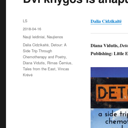
Autorius
Dalia Cidzikaitė
LS
Paskelbta
2018-04-16
Kategorijos
Nauji leidiniai
,
Naujienos
Žymos
Dalia Cidzikaitė
,
Detour: A
Diana Vidutis,
Deto
Side Trip Through
Publishing: Little 
Chemotherapy and Poetry
,
Diana Vidutis
,
Rimas Černius
,
Tales from the East
,
Vincas
Krėvė