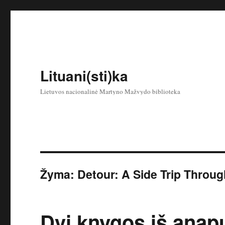
Lituani(sti)ka
Lietuvos nacionalinė Martyno Mažvydo biblioteka
Žyma:
Detour: A Side Trip Throu
Dvi knygos iš anap