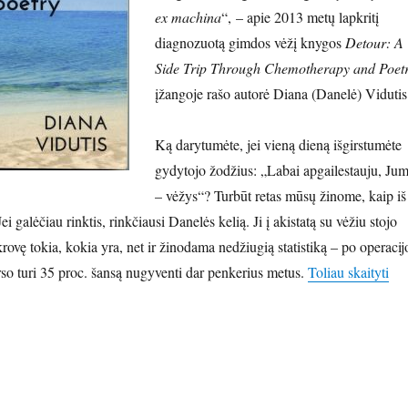
ex machina
“, – apie 2013 metų lapkritį
diagnozuotą gimdos vėžį knygos
Detour: A
Side Trip Through Chemotherapy and Poet
įžangoje rašo autorė Diana (Danelė) Vidutis
Ką darytumėte, jei vieną dieną išgirstumėte
gydytojo žodžius: „Labai apgailestauju, Ju
– vėžys“? Turbūt retas mūsų žinome, kaip iš
i galėčiau rinktis, rinkčiausi Danelės kelią. Ji į akistatą su vėžiu stojo
rovę tokia, kokia yra, net ir žinodama nedžiugią statistiką – po operacij
„Dv
rso turi 35 proc. šansą nugyventi dar penkerius metus.
Toliau skaityti