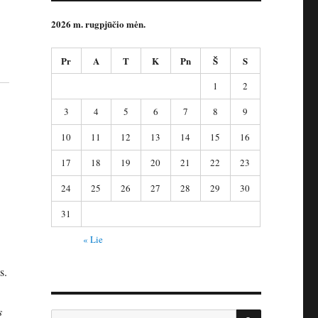
2026 m. rugpjūčio mėn.
Pr
A
T
K
Pn
Š
S
1
2
3
4
5
6
7
8
9
10
11
12
13
14
15
16
17
18
19
20
21
22
23
24
25
26
27
28
29
30
31
« Lie
s.
s
IEŠKOTI
Ieškoti: