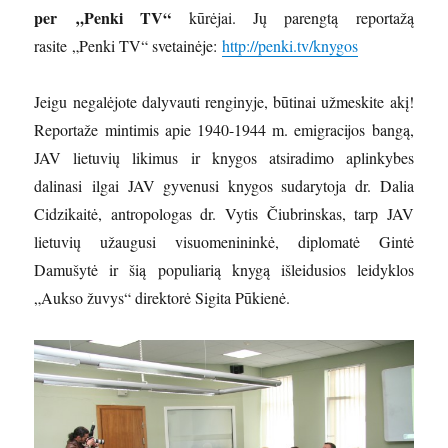
per „Penki TV“
kūrėjai. Jų parengtą reportažą
rasite „Penki TV“ svetainėje:
http://penki.tv/knygos
Jeigu negalėjote dalyvauti renginyje, būtinai užmeskite akį!
Reportaže mintimis apie 1940-1944 m. emigracijos bangą,
JAV lietuvių likimus ir knygos atsiradimo aplinkybes
dalinasi ilgai JAV gyvenusi knygos sudarytoja dr. Dalia
Cidzikaitė, antropologas dr. Vytis Čiubrinskas, tarp JAV
lietuvių užaugusi visuomenininkė, diplomatė Gintė
Damušytė ir šią populiarią knygą išleidusios leidyklos
„Aukso žuvys“ direktorė Sigita Pūkienė.