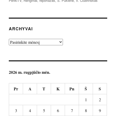
PenkiTV
,
Renginiai
,
reportažas
,
S. Pūkienė
,
V. Čiubrinskas
ARCHYVAI
Archyvai
2026 m. rugpjūčio mėn.
Pr
A
T
K
Pn
Š
S
1
2
3
4
5
6
7
8
9