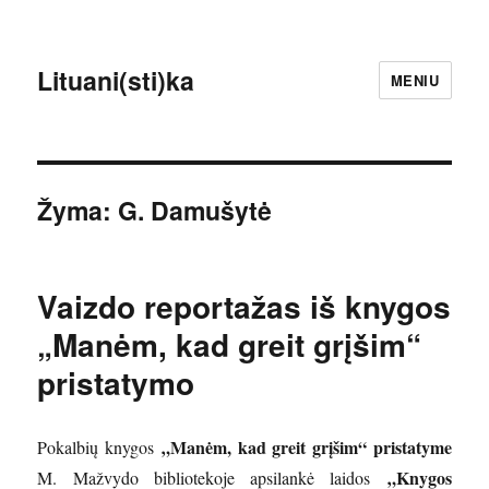
Lituani(sti)ka
MENIU
Žyma:
G. Damušytė
Vaizdo reportažas iš knygos
„Manėm, kad greit grįšim“
pristatymo
„Manėm, kad greit grįšim“ pristatyme
Pokalbių knygos
„Knygos
M. Mažvydo bibliotekoje apsilankė laidos