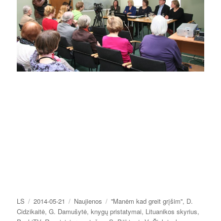
Autorius
Paskelbta
Kategorijos
Žymos
LS
2014-05-21
Naujienos
''Manėm kad greit grįšim''
,
D.
Cidzikaitė
,
G. Damušytė
,
knygų pristatymai
,
Lituanikos skyrius
,