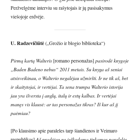
Peržvelgėme interviu su rašytojais ir jų pasisakymus
viešojoje erdvėje.
U. Radzevičiūtė
(„Grožio ir blogio biblioteka“)
Pirmą kartą Walteris
[romano personažas]
pasirodė knygoje
„Baden Badeno nebus“ 2011 metais. Su knyga aš seniai
atsisveikinau, o Walterio negalėjau užmiršti. Ir ne tik aš, bet
ir skaitytojai, ir vertėjai. Ta sena trumpa Walterio istorija
jau yra išversta į anglų, italų ir estų kalbas. Ir vertėjai
manęs vis klausė: ar tas personažas tikras? Iš kur aš jį
paėmiau?
[Po klausimo apie paraleles tarp šiandienos ir Veimaro
respublikos]
Aš pradėjau ne ieškodama tinkamos paralelės