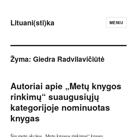
Lituani(sti)ka
MENIU
Žyma:
Giedra Radvilavičiūtė
Autoriai apie „Metų knygos
rinkimų“ suaugusiųjų
kategorijoje nominuotas
knygas
Šių metų akcijos „Metų knygos rinkimai“ knygų