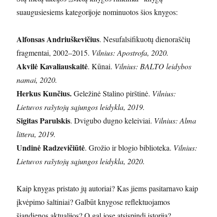
suaugusiesiems kategorijoje nominuotos šios knygos:
Alfonsas Andriuškevičius
. Nesufalsifikuotų dienoraščių
fragmentai, 2002–2015.
Vilnius: Apostrofa, 2020.
Akvilė Kavaliauskaitė
. Kūnai.
Vilnius: BALTO leidybos
namai, 2020.
Herkus Kunčius.
Geležinė Stalino pirštinė.
Vilnius:
Lietuvos rašytojų sąjungos leidykla, 2019.
Sigitas Parulskis
. Dvigubo dugno keleiviai.
Vilnius: Alma
littera, 2019.
Undinė Radzevičiūtė
. Grožio ir blogio biblioteka.
Vilnius:
Lietuvos rašytojų sąjungos leidykla, 2020.
Kaip knygas pristato jų autoriai? Kas jiems pasitarnavo kaip
įkvėpimo šaltiniai? Galbūt knygose reflektuojamos
šiandienos aktualijos? O gal jose atsispindi istorija?