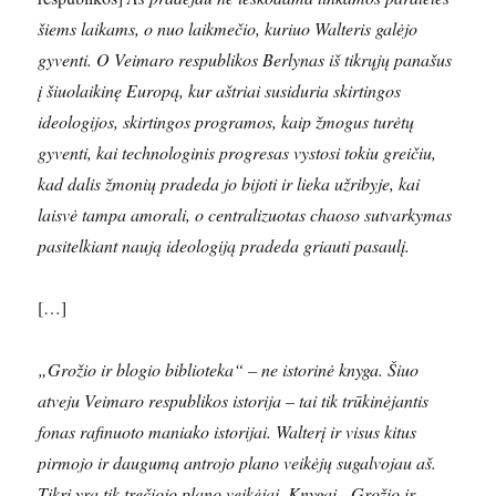
šiems laikams, o nuo laikmečio, kuriuo Walteris galėjo
gyventi. O Veimaro respublikos Berlynas iš tikrųjų panašus
į šiuolaikinę Europą, kur aštriai susiduria skirtingos
ideologijos, skirtingos programos, kaip žmogus turėtų
gyventi, kai technologinis progresas vystosi tokiu greičiu,
kad dalis žmonių pradeda jo bijoti ir lieka užribyje, kai
laisvė tampa amorali, o centralizuotas chaoso sutvarkymas
pasitelkiant naują ideologiją pradeda griauti pasaulį.
[…]
„Grožio ir blogio biblioteka“ – ne istorinė knyga. Šiuo
atveju Veimaro respublikos istorija – tai tik trūkinėjantis
fonas rafinuoto maniako istorijai. Walterį ir visus kitus
pirmojo ir daugumą antrojo plano veikėjų sugalvojau aš.
Tikri yra tik trečiojo plano veikėjai. Knygai „Grožio ir