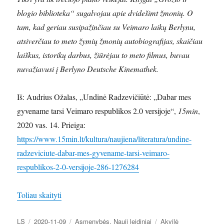
blogio biblioteka“ sugalvojau apie dvidešimt žmonių. O
tam, kad geriau susipažinčiau su Veimaro laikų Berlynu,
atsiverčiau to meto žymių žmonių autobiografijas, skaičiau
laiškus, istorikų darbus, žiūrėjau to meto filmus, buvau
nuvažiavusi į Berlyno Deutsche Kinemathek.
Iš: Audrius Ožalas, „Undinė Radzevičiūtė: „Dabar mes
gyvename tarsi Veimaro respublikos 2.0 versijoje“,
15min
,
2020 vas. 14. Prieiga:
https://www.15min.lt/kultura/naujiena/literatura/undine-
radzeviciute-dabar-mes-gyvename-tarsi-veimaro-
respublikos-2-0-versijoje-286-1276284
„Autoriai apie „Metų knygos rinkimų“ suaugusiųjų 
Toliau skaityti
Autorius
Paskelbta
Kategorijos
Žymos
LS
2020-11-09
Asmenybės
,
Nauji leidiniai
Akvilė