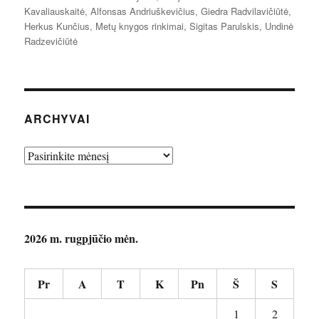
Kavaliauskaitė
,
Alfonsas Andriuškevičius
,
Giedra Radvilavičiūtė
,
Herkus Kunčius
,
Metų knygos rinkimai
,
Sigitas Parulskis
,
Undinė
Radzevičiūtė
ARCHYVAI
Archyvai
2026 m. rugpjūčio mėn.
Pr
A
T
K
Pn
Š
S
1
2