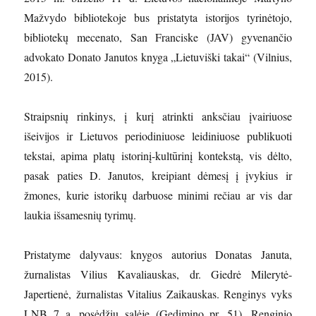
Mažvydo bibliotekoje bus pristatyta istorijos tyrinėtojo,
bibliotekų mecenato, San Franciske (JAV) gyvenančio
advokato Donato Janutos knyga „Lietuviški takai“ (Vilnius,
2015).
Straipsnių rinkinys, į kurį atrinkti anksčiau įvairiuose
išeivijos ir Lietuvos periodiniuose leidiniuose publikuoti
tekstai, apima platų istorinį-kultūrinį kontekstą, vis dėlto,
pasak paties D. Janutos, kreipiant dėmesį į įvykius ir
žmones, kurie istorikų darbuose minimi rečiau ar vis dar
laukia išsamesnių tyrimų.
Pristatyme dalyvaus: knygos autorius Donatas Januta,
žurnalistas Vilius Kavaliauskas, dr. Giedrė Milerytė-
Japertienė, žurnalistas Vitalius Zaikauskas. Renginys vyks
LNB 7 a. posėdžių salėje (Gedimino pr. 51). Renginio