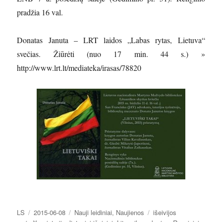
pradžia 16 val.
Donatas Januta – LRT laidos „Labas rytas, Lietuva“
svečias. Žiūrėti (nuo 17 min. 44 s.) »
http://www.lrt.lt/mediateka/irasas/78820
Autorius
Paskelbta
Kategorijos
Žymos
LS
2015-06-08
Nauji leidiniai
,
Naujienos
išeivijos