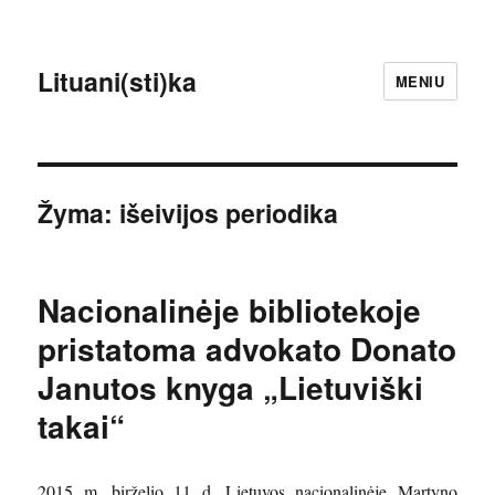
Lituani(sti)ka
MENIU
Žyma:
išeivijos periodika
Nacionalinėje bibliotekoje
pristatoma advokato Donato
Janutos knyga „Lietuviški
takai“
2015 m. birželio 11 d. Lietuvos nacionalinėje Martyno