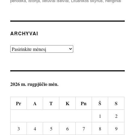
periodika
,
istorija
,
lietuviai išeiviai
,
Lituanikos skyrius
,
Renginiai
ARCHYVAI
Archyvai
2026 m. rugpjūčio mėn.
Pr
A
T
K
Pn
Š
S
1
2
3
4
5
6
7
8
9