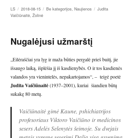
Autorius
Paskelbta
Kategorijos
Žymos
LS
2018-08-15
Be kategorijos
,
Naujienos
Judita
Vaičiūnaitė
,
Žolinė
Nugalėjusi užmarštį
„Eilėraščiai yra lyg ir maža būties pergalė prieš buitį, jie
išsaugo laiką, išplėšia jį iš kasdienybės. O ir tos kasdienės
valandos yra vienintelės, nepakartojamos“, – teigė poetė
Judita Vaičiūnaitė
(1937–2001), kuriai šiandien būtų
sukakę 80 metų.
Vaičiūnaitė gimė Kaune, pshichiatrijos
profesoriaus Viktoro Vaičiūno ir medicinos
sesers Adelės Selenytės šeimoje. Su dvejais
metais vyresne seserimi Dalia visą gyvenimą