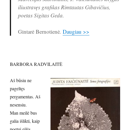
iliustravęs grafikas Rimtautas Gibavičius,
poetas Sigitas Geda.
Gintarė Bernotienė
.
Daugiau >>
BARBORA RADVILAITĖ
Aš būsiu ne
pageltęs
pergamentas. Aš
nesensiu.
Man meilė bus
galia išlikti, kaip
poetui eilės.