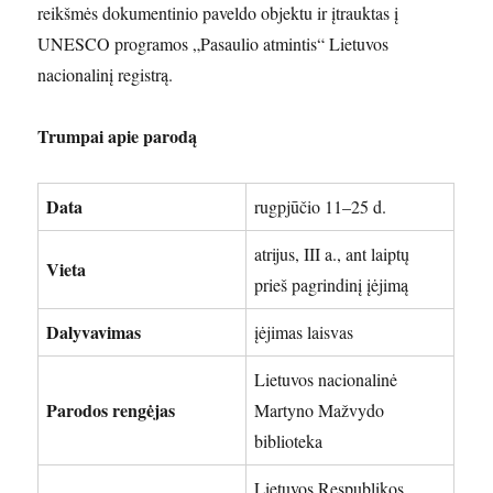
reikšmės dokumentinio paveldo objektu ir įtrauktas į
UNESCO programos „Pasaulio atmintis“ Lietuvos
nacionalinį registrą.
Trumpai apie parodą
Data
rugpjūčio 11–25 d.
atrijus, III a., ant laiptų
Vieta
prieš pagrindinį įėjimą
Dalyvavimas
įėjimas laisvas
Lietuvos nacionalinė
Parodos rengėjas
Martyno Mažvydo
biblioteka
Lietuvos Respublikos