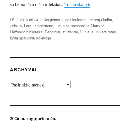
„Naujos Lietuvos nac
su hebrajišku raštu ir tekstais.
Toliau skaityti
Autorius
Paskelbta
Kategorijos
Žymos
LS
2016-05-24
Naujienos
apsilankymai
,
hebrajų kalba
,
judaika
,
Lara Lempertienė
,
Lietuvos nacionalinė Martyno
Mažvydo biblioteka
,
Renginiai
,
studentai
,
Vilniaus universitetas
,
žydų spaudinių kolekcija
ARCHYVAI
Archyvai
2026 m. rugpjūčio mėn.