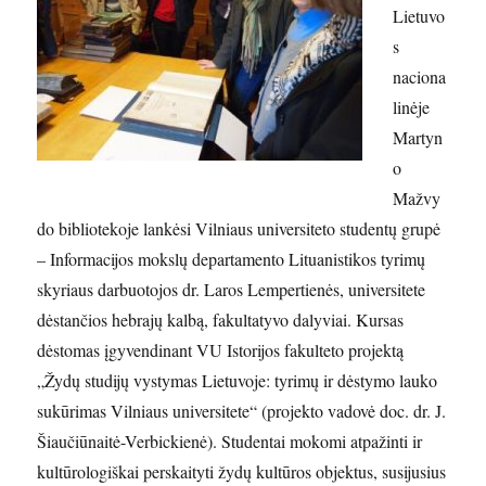
Lietuvo
s
naciona
linėje
Martyn
o
Mažvy
do bibliotekoje lankėsi Vilniaus universiteto studentų grupė
– Informacijos mokslų departamento Lituanistikos tyrimų
skyriaus darbuotojos dr. Laros Lempertienės, universitete
dėstančios hebrajų kalbą, fakultatyvo dalyviai. Kursas
dėstomas įgyvendinant VU Istorijos fakulteto projektą
„Žydų studijų vystymas Lietuvoje: tyrimų ir dėstymo lauko
sukūrimas Vilniaus universitete“ (projekto vadovė doc. dr. J.
Šiaučiūnaitė-Verbickienė). Studentai mokomi atpažinti ir
kultūrologiškai perskaityti žydų kultūros objektus, susijusius