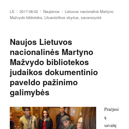
Autorius
Paskelbta
Kategorijos
Žymos
LS
2017-08-02
Naujienos
Lietuvos nacionalinė Martyno
Mažvydo biblioteka
,
Lituanistikos skyrius
,
savanorystė
Naujos Lietuvos
nacionalinės Martyno
Mažvydo bibliotekos
judaikos dokumentinio
paveldo pažinimo
galimybės
Praėjusi
ą
savaitę