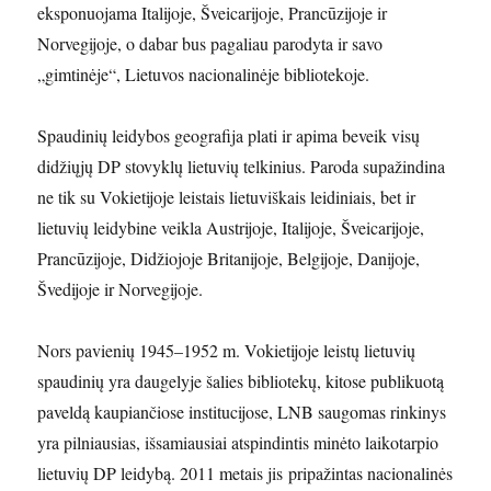
eksponuojama Italijoje, Šveicarijoje, Prancūzijoje ir
Norvegijoje, o dabar bus pagaliau parodyta ir savo
„gimtinėje“, Lietuvos nacionalinėje bibliotekoje.
Spaudinių leidybos geografija plati ir apima beveik visų
didžiųjų DP stovyklų lietuvių telkinius. Paroda supažindina
ne tik su Vokietijoje leistais lietuviškais leidiniais, bet ir
lietuvių leidybine veikla Austrijoje, Italijoje, Šveicarijoje,
Prancūzijoje, Didžiojoje Britanijoje, Belgijoje, Danijoje,
Švedijoje ir Norvegijoje.
Nors pavienių 1945–1952 m. Vokietijoje leistų lietuvių
spaudinių yra daugelyje šalies bibliotekų, kitose publikuotą
paveldą kaupiančiose institucijose, LNB saugomas rinkinys
yra pilniausias, išsamiausiai atspindintis minėto laikotarpio
lietuvių DP leidybą. 2011 metais jis
pripažintas nacionalinės