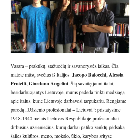
Vasara – praktikų, stažuočių ir savanorystės laikas. Čia
Jacopo Baiocchi, Alessia
matote mūsų svečius iš Italijos:
Proietti, Giordano Angelini
. Šią savaitę jauni italai,
besidarbuojantys Lietuvoje, mums padeda rinkti medžiagą
apie italus, kurie Lietuvoje darbavosi tarpukariu. Rengiame
parodą „Užsienio profesionalai – Lietuvai“: pristatysime
1918-1940 metais Lietuvos Respublikoje profesionaliai
dirbusius užsieniečius, kurių darbai paliko ženklų pėdsaką
šalies kultūros, meno, mokslo, ūkio, karybos srityse