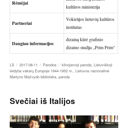
Rėmėjai
kultūros ministerija
Vokietijos lietuvių kultūros
Partneriai
institutas
dizainą kūrė grafinio
Daugiau informacijos
dizaino studija „Prim Prim“
Autorius
Paskelbta
Kategorijos
Žymos
LS
2017-08-11
Parodos
kilnojamoji paroda
,
Lietuviškoji
leidyba vakarų Europoje 1944-1952 m.
,
Lietuvos nacionalinė
Martyno Mažvydo biblioteka
,
paroda
Svečiai iš Italijos