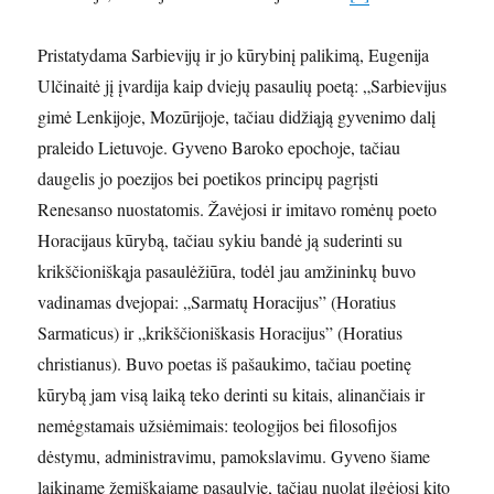
Pristatydama Sarbievijų ir jo kūrybinį palikimą, Eugenija
Ulčinaitė jį įvardija kaip dviejų pasaulių poetą: „Sarbievijus
gimė Lenkijoje, Mozūrijoje, tačiau didžiąją gyvenimo dalį
praleido Lietuvoje. Gyveno Baroko epochoje, tačiau
daugelis jo poezijos bei poetikos principų pagrįsti
Renesanso nuostatomis. Žavėjosi ir imitavo romėnų poeto
Horacijaus kūrybą, tačiau sykiu bandė ją suderinti su
krikščioniškąja pasaulėžiūra, todėl jau amžininkų buvo
vadinamas dvejopai: „Sarmatų Horacijus” (Horatius
Sarmaticus) ir „krikščioniškasis Horacijus” (Horatius
christianus). Buvo poetas iš pašaukimo, tačiau poetinę
kūrybą jam visą laiką teko derinti su kitais, alinančiais ir
nemėgstamais užsiėmimais: teologijos bei filosofijos
dėstymu, administravimu, pamokslavimu. Gyveno šiame
laikiname žemiškajame pasaulyje, tačiau nuolat ilgėjosi kito