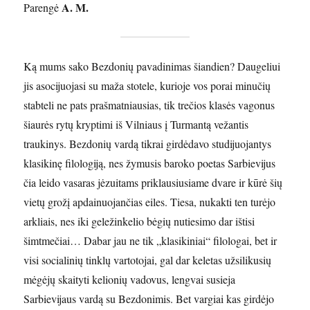
A. M.
Parengė
Ką mums sako Bezdonių pavadinimas šiandien? Daugeliui
jis asocijuojasi su maža stotele, kurioje vos porai minučių
stabteli ne pats prašmatniausias, tik trečios klasės vagonus
šiaurės rytų kryptimi iš Vilniaus į Turmantą vežantis
traukinys. Bezdonių vardą tikrai girdėdavo studijuojantys
klasikinę filologiją, nes žymusis baroko poetas Sarbievijus
čia leido vasaras jėzuitams priklausiusiame dvare ir kūrė šių
vietų grožį apdainuojančias eiles. Tiesa, nukakti ten turėjo
arkliais, nes iki geležinkelio bėgių nutiesimo dar ištisi
šimtmečiai… Dabar jau ne tik „klasikiniai“ filologai, bet ir
visi socialinių tinklų vartotojai, gal dar keletas užsilikusių
mėgėjų skaityti kelionių vadovus, lengvai susieja
Sarbievijaus vardą su Bezdonimis. Bet vargiai kas girdėjo