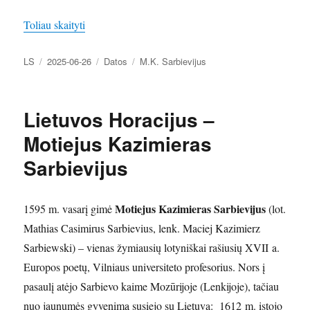
„Baroko poetas ir Bezdonių geležinkelio stotis”
Toliau skaityti
Autorius
Paskelbta
Kategorijos
Žymos
LS
2025-06-26
Datos
M.K. Sarbievijus
Lietuvos Horacijus –
Motiejus Kazimieras
Sarbievijus
Motiejus Kazimieras Sarbievijus
1595 m. vasarį gimė
(lot.
Mathias Casimirus Sarbievius, lenk. Maciej Kazimierz
Sarbiewski) – vienas žymiausių lotyniškai rašiusių XVII a.
Europos poetų, Vilniaus universiteto profesorius. Nors į
pasaulį atėjo Sarbievo kaime Mozūrijoje (Lenkijoje), tačiau
nuo jaunumės gyvenimą susiejo su Lietuva: 1612 m. įstojo