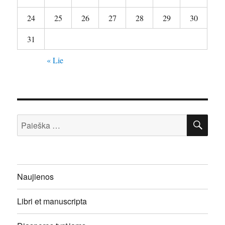
24
25
26
27
28
29
30
31
« Lie
IEŠ
Ieškoti:
Naujienos
Libri et manuscripta