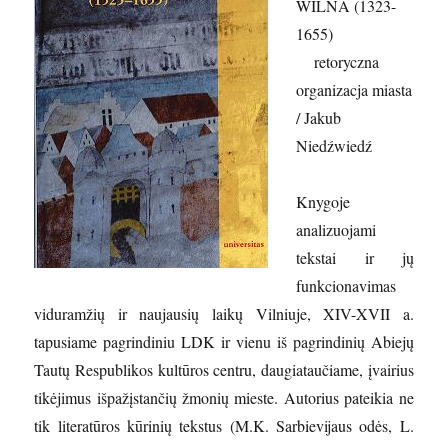
WILNA (1323-
1655)
retoryczna
organizacja miasta
/ Jakub
Niedźwiedź
Knygoje
analizuojami
tekstai ir jų
funkcionavimas
viduramžių ir naujausių laikų Vilniuje, XIV-XVII a.
tapusiame pagrindiniu LDK ir vienu iš pagrindinių Abiejų
Tautų Respublikos kultūros centru, daugiataučiame, įvairius
tikėjimus išpažįstančių žmonių mieste. Autorius pateikia ne
tik literatūros kūrinių tekstus (M.K. Sarbievijaus odės, L.