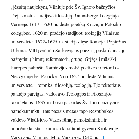
į jėzuitų naujokyną Vilniuje prie Šv. Ignoto bažnyčios.
Trejus metus studijavo filosofiją Braunsbergo kolegijoje
Varmėje. 1617–1620 m. dėstė poetiką Kražių ir Polocko
kolegijose. 1620 m. pradėjo studijuoti teologiją Vilniaus
universitete. 1622–1625 m. studijas tęsė Romoje. Popiežius
Urbonas VIII įvertinto Sarbievijaus poeziją, paskirdamas jį į
bažnytinių himnų reformatorių grupę. Grįžęs į mūsiškį
Europos pakraštį, Sarbievijus mokė poetikos ir retorikos
Nesvyžiuje bei Polocke. Nuo 1627 m. dėstė Vilniaus
universitete – retoriką, filosofiją, teologiją. Ėjo rektoriaus
patarėjo pareigas, vadovavo Teologijos ir Filosofijos
fakultetams. 1635 m. buvo paskirtas Šv. Jono bažnyčios
pamokslininku. Tais pačiais metais tapo Respublikos
valdovo Vladislovo Vazos rūmų pamokslininku ir
nuodėmklausiu – kartu su karaliumi gyveno Krokuvoje,
Varšuvoje, Vilniuje. Mirė Varšuvoje 1640 m.
[1]