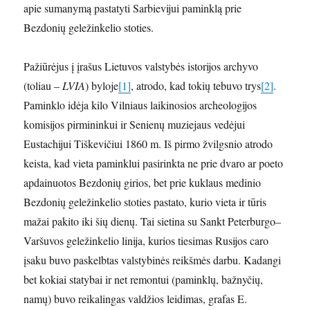
apie sumanymą pastatyti Sarbievijui paminklą prie
Bezdonių geležinkelio stoties.
Pažiūrėjus į įrašus Lietuvos valstybės istorijos archyvo
(toliau –
LVIA
) byloje
[1]
, atrodo, kad tokių tebuvo trys
[2]
.
Paminklo idėja kilo Vilniaus laikinosios archeologijos
komisijos pirmininkui ir Senienų muziejaus vedėjui
Eustachijui Tiškevičiui 1860 m. Iš pirmo žvilgsnio atrodo
keista, kad vieta paminklui pasirinkta ne prie dvaro ar poeto
apdainuotos Bezdonių girios, bet prie kuklaus medinio
Bezdonių geležinkelio stoties pastato, kurio vieta ir tūris
mažai pakito iki šių dienų. Tai sietina su Sankt Peterburgo–
Varšuvos geležinkelio linija, kurios tiesimas Rusijos caro
įsaku buvo paskelbtas valstybinės reikšmės darbu. Kadangi
bet kokiai statybai ir net remontui (paminklų, bažnyčių,
namų) buvo reikalingas valdžios leidimas, grafas E.