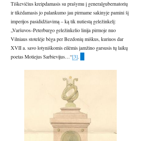
Tiškevičius kreipdamasis su prašymu į generalgubernatorių
ir tikėdamasis jo palankumo jau pirmame sakinyje pamini šį
imperijos pasididžiavimą – ką tik nutiestą geležinkelį:
„Varšuvos–Peterburgo geležinkelio linija pirmoje nuo
Vilniaus stotelėje bėga per Bezdonių miškus, kuriuos dar
XVII a. savo lotyniškomis eilėmis įamžino garsusis tų laikų
poetas Motiejus Sarbievijus…“
[3]
.