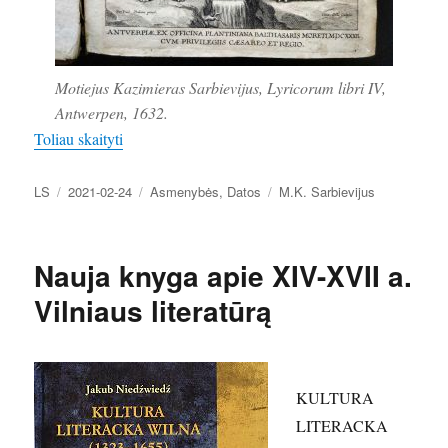
Motiejus Kazimieras Sarbievijus, Lyricorum libri IV,
Antwerpen, 1632.
„Lietuvos Horacijus – Motiejus Kazimieras Sarbievi
Toliau skaityti
Autorius
Paskelbta
Kategorijos
Žymos
LS
2021-02-24
Asmenybės
,
Datos
M.K. Sarbievijus
Nauja knyga apie XIV-XVII a.
Vilniaus literatūrą
KULTURA
LITERACKA