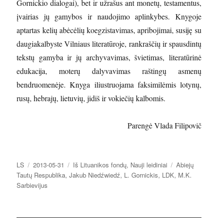
Gornickio dialogai), bet ir užrašus ant monetų, testamentus,
įvairias jų gamybos ir naudojimo aplinkybes. Knygoje
aptartas kelių abėcėlių koegzistavimas, apribojimai, susiję su
daugiakalbyste Vilniaus literatūroje, rankraščių ir spausdintų
tekstų gamyba ir jų archyvavimas, švietimas, literatūrinė
edukacija, moterų dalyvavimas raštingų asmenų
bendruomenėje. Knyga iliustruojama faksimilėmis lotynų,
rusų, hebrajų, lietuvių, jidiš ir vokiečių kalbomis.
Parengė Vlada Filipovič
Autorius
Paskelbta
Kategorijos
Žymos
LS
2013-05-31
Iš Lituanikos fondų
,
Nauji leidiniai
Abiejų
Tautų Respublika
,
Jakub Niedźwiedź
,
L. Gornickis
,
LDK
,
M.K.
Sarbievijus