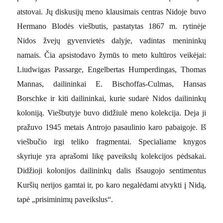
atstovai. Jų diskusijų meno klausimais centras Nidoje buvo
Hermano Blodės viešbutis, pastatytas 1867 m. rytinėje
Nidos žvejų gyvenvietės dalyje, vadintas menininkų
namais. Čia apsistodavo žymūs to meto kultūros veikėjai:
Liudwigas Passarge, Engelbertas Humperdingas, Thomas
Mannas, dailininkai E. Bischoffas-Culmas, Hansas
Borschke ir kiti dailininkai, kurie sudarė Nidos dailininkų
koloniją. Viešbutyje buvo didžiulė meno kolekcija. Deja ji
pražuvo 1945 metais Antrojo pasaulinio karo pabaigoje. Iš
viešbučio irgi teliko fragmentai. Specialiame knygos
skyriuje yra aprašomi likę paveikslų kolekcijos pėdsakai.
Didžioji kolonijos dailininkų dalis išsaugojo sentimentus
Kuršių nerijos gamtai ir, po karo negalėdami atvykti į Nidą,
tapė „prisiminimų paveikslus“.