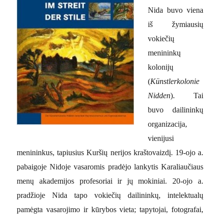
Nida buvo viena
iš žymiausių
vokiečių
menininkų
kolonijų
(
Künstlerkolonie
Nidden
). Tai
buvo dailininkų
organizacija,
vienijusi
menininkus, tapiusius Kuršių nerijos kraštovaizdį. 19-ojo a.
pabaigoje Nidoje vasaromis pradėjo lankytis Karaliaučiaus
menų akademijos profesoriai ir jų mokiniai. 20-ojo a.
pradžioje Nida tapo vokiečių dailininkų, intelektualų
pamėgta vasarojimo ir kūrybos vieta; tapytojai, fotografai,