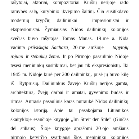
rašytojai, aktoriai, kompozitoriai Kuršių nerijoje rado
ramybės salą, kūrybinio įkvėpimo šaltinį. Čia susitikdavo
modernių krypčių dailininkai – impresionistai ir
ekspresionistai. Žymiausias Nidos dailininkų kolonijos
svečias buvo rašytojas Tomas Manas. 19-me a. Nida
vadinta
prūsiškąja Sachara,
20-me amžiuje –
tapytojų
rojumi
ir
stebuklų žeme
. Ir po Pirmojo pasaulinio Nidoje
tęsėsi menininkų susitikimai, bet jau tik ekspresionistų. Iki
1945 m. Nidoje kūrė per 200 dailininkų, pusė jų buvo kilę
iš Rytprūsių. Dailininkus žavėjo Kuršių nerijos gamta,
architektūra, žvejų darbai ir amatai, gyvenimo būdas ir
ritmas. Antrasis pasaulinis karas nutraukė Nidos dailininkų
kolonijos istoriją. Apie tai pasakojama Lituanikos
skaitykloje esančioje knygoje „Im Streit der Stile” (Ginčas
dėl stiliaus). Šioje knygoje aprašomi 20-ojo amžiaus
pirmojo ketvirčio svarbiausi šios menininkų kolonijos