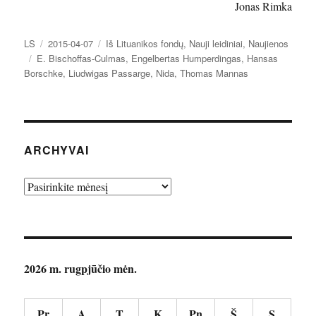
Jonas Rimka
Autorius
Paskelbta
Kategorijos
LS
2015-04-07
Iš Lituanikos fondų
,
Nauji leidiniai
,
Naujienos
Žymos
E. Bischoffas-Culmas
,
Engelbertas Humperdingas
,
Hansas
Borschke
,
Liudwigas Passarge
,
Nida
,
Thomas Mannas
ARCHYVAI
Archyvai
2026 m. rugpjūčio mėn.
Pr
A
T
K
Pn
Š
S