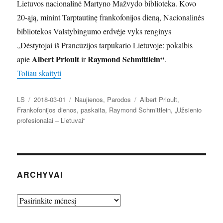
Lietuvos nacionalinė Martyno Mažvydo biblioteka. Kovo
20-ąją, minint Tarptautinę frankofonijos dieną, Nacionalinės
bibliotekos Valstybingumo erdvėje vyks renginys
„Dėstytojai iš Prancūzijos tarpukario Lietuvoje: pokalbis
Albert Prioult
Raymond Schmittlein“
apie
ir
.
„Nacionalinė biblioteka dalyvaus Frankofonijos die
Toliau skaityti
Autorius
Paskelbta
Kategorijos
Žymos
LS
2018-03-01
Naujienos
,
Parodos
Albert Prioult
,
Frankofonijos dienos
,
paskaita
,
Raymond Schmittlein
,
„Užsienio
profesionalai – Lietuvai“
ARCHYVAI
Archyvai