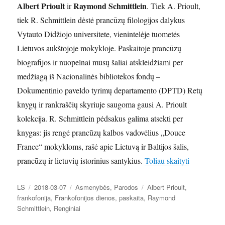
Albert Prioult
Raymond Schmittlein
ir
. Tiek A. Prioult,
tiek R. Schmittlein dėstė prancūzų filologijos dalykus
Vytauto Didžiojo universitete, vienintelėje tuometės
Lietuvos aukštojoje mokykloje. Paskaitoje prancūzų
biografijos ir nuopelnai mūsų šaliai atskleidžiami per
medžiagą iš Nacionalinės bibliotekos fondų –
Dokumentinio paveldo tyrimų departamento (DPTD) Retų
knygų ir rankraščių skyriuje saugoma gausi A. Prioult
kolekcija. R. Schmittlein pėdsakus galima atsekti per
knygas: jis rengė prancūzų kalbos vadovėlius „Douce
France“ mokykloms, rašė apie Lietuvą ir Baltijos šalis,
„Kovo 20 d.
prancūzų ir lietuvių istorinius santykius.
Toliau skaityti
Autorius
Paskelbta
Kategorijos
Žymos
LS
2018-03-07
Asmenybės
,
Parodos
Albert Prioult
,
frankofonija
,
Frankofonijos dienos
,
paskaita
,
Raymond
Schmittlein
,
Renginiai