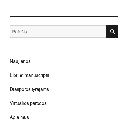
IEŠ
Ieškoti:
Naujienos
Libri et manuscripta
Diasporos tyrėjams
Virtualios parodos
Apie mus