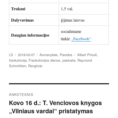
Trukmė
1,5 val.
Dalyvavimas
įėjimas laisvas
socialiniame
Daugiau informacijos
tinkle
„Facebook“
Autorius
Paskelbta
Kategorijos
Žymos
LS
2018-03-07
Asmenybės
,
Parodos
Albert Prioult
,
frankofonija
,
Frankofonijos dienos
,
paskaita
,
Raymond
Schmittlein
,
Renginiai
Navigacija
ANKSTESNIS
tarp
Kovo 16 d.: T. Venclovos knygos
Ankstesnis
„Vilniaus vardai“ pristatymas
įrašas:
įrašų