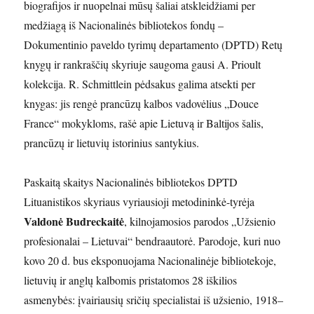
biografijos ir nuopelnai mūsų šaliai atskleidžiami per
medžiagą iš Nacionalinės bibliotekos fondų –
Dokumentinio paveldo tyrimų departamento (DPTD) Retų
knygų ir rankraščių skyriuje saugoma gausi A. Prioult
kolekcija. R. Schmittlein pėdsakus galima atsekti per
knygas: jis rengė prancūzų kalbos vadovėlius „Douce
France“ mokykloms, rašė apie Lietuvą ir Baltijos šalis,
prancūzų ir lietuvių istorinius santykius.
Paskaitą skaitys Nacionalinės bibliotekos DPTD
Lituanistikos skyriaus vyriausioji metodininkė-tyrėja
Valdonė Budreckaitė
, kilnojamosios parodos „Užsienio
profesionalai – Lietuvai“ bendraautorė. Parodoje, kuri nuo
kovo 20 d. bus eksponuojama Nacionalinėje bibliotekoje,
lietuvių ir anglų kalbomis pristatomos 28 iškilios
asmenybės: įvairiausių sričių specialistai iš užsienio, 1918–