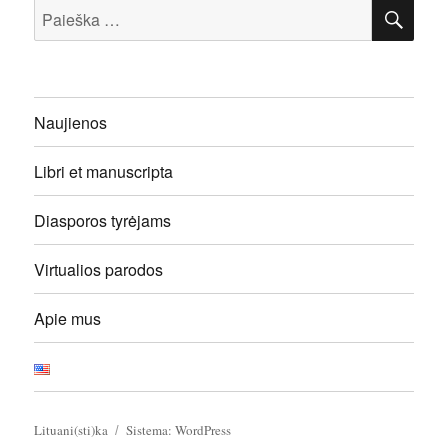
IEŠ
Ieškoti:
Naujienos
Libri et manuscripta
Diasporos tyrėjams
Virtualios parodos
Apie mus
Lituani(sti)ka
Sistema: WordPress