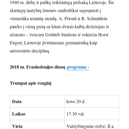
1940 m. dirbę ir palikę reikšmingą pėdsaką Lietuvoje. Šie
skirtingų tautybių žmonės simboliškai sugrupuoti į
vienuolika teminių stendų. A. Prioult ir R. Schmittlein
pateko į vieną gretą su kitais dviem kalbų dėstytojais iš
užsienio – šveicaru Gottlieb Studerus ir vokiečiu Horst
Engert, Lietuvoje įtvirtinusiais germanistiką kaip
universiteto discipliną.
2018 m. Frankofonijos dienų
programa ›
Trumpai apie renginį
Data
kovo 20 d.
Laikas
17.30 val.
Vieta
Valstybingumo erdvė, II a.