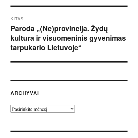
KITAS
Paroda „(Ne)provincija. Žydų
Kitas
kultūra ir visuomeninis gyvenimas
įrašas:
tarpukario Lietuvoje“
ARCHYVAI
Archyvai