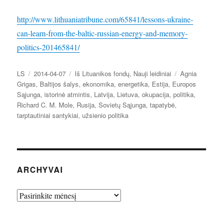
http://www.lithuaniatribune.com/65841/lessons-ukraine-
can-learn-from-the-baltic-russian-energy-and-memory-
politics-201465841/
Autorius
Paskelbta
Kategorijos
Žymos
LS
2014-04-07
Iš Lituanikos fondų
,
Nauji leidiniai
Agnia
Grigas
,
Baltijos šalys
,
ekonomika
,
energetika
,
Estija
,
Europos
Sąjunga
,
istorinė atmintis
,
Latvija
,
Lietuva
,
okupacija
,
politika
,
Richard C. M. Mole
,
Rusija
,
Sovietų Sąjunga
,
tapatybė
,
tarptautiniai santykiai
,
užsienio politika
ARCHYVAI
Archyvai