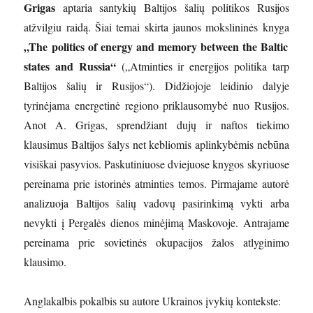
Grigas
aptaria santykių Baltijos šalių politikos Rusijos
atžvilgiu raidą. Šiai temai skirta jaunos mokslininės knyga
„The politics of energy and memory between the Baltic
states and Russia“
(„Atminties ir energijos politika tarp
Baltijos šalių ir Rusijos“). Didžiojoje leidinio dalyje
tyrinėjama energetinė regiono priklausomybė nuo Rusijos.
Anot A. Grigas, sprendžiant dujų ir naftos tiekimo
klausimus Baltijos šalys net kebliomis aplinkybėmis nebūna
visiškai pasyvios. Paskutiniuose dviejuose knygos skyriuose
pereinama prie istorinės atminties temos. Pirmajame autorė
analizuoja Baltijos šalių vadovų pasirinkimą vykti arba
nevykti į Pergalės dienos minėjimą Maskovoje. Antrajame
pereinama prie sovietinės okupacijos žalos atlyginimo
klausimo.
Anglakalbis pokalbis su autore Ukrainos įvykių kontekste: