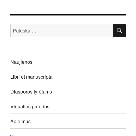
IEŠ
Ieškoti:
Naujienos
Libri et manuscripta
Diasporos tyrėjams
Virtualios parodos
Apie mus