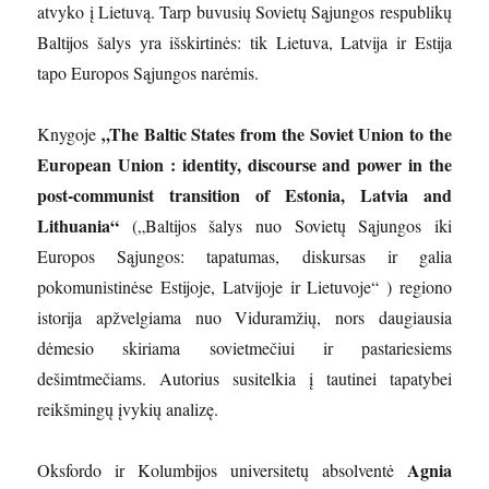
atvyko į Lietuvą. Tarp buvusių Sovietų Sąjungos respublikų
Baltijos šalys yra išskirtinės: tik Lietuva, Latvija ir Estija
tapo Europos Sąjungos narėmis.
„The Baltic States from the Soviet Union to the
Knygoje
European Union : identity, discourse and power in the
post-communist transition of Estonia, Latvia and
Lithuania“
(„Baltijos šalys nuo Sovietų Sąjungos iki
Europos Sąjungos: tapatumas, diskursas ir galia
pokomunistinėse Estijoje, Latvijoje ir Lietuvoje“ ) regiono
istorija apžvelgiama nuo Viduramžių, nors daugiausia
dėmesio skiriama sovietmečiui ir pastariesiems
dešimtmečiams. Autorius susitelkia į tautinei tapatybei
reikšmingų įvykių analizę.
Agnia
Oksfordo ir Kolumbijos universitetų absolventė