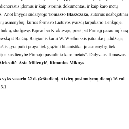
dienoraštis įdomus ir kaip istorinis dokumentas, ir kaip karo metų
Tomaszo Błaszczako
as. Anot knygos sudarytojo
, autorius neabejotinai
ių asmenybių, kurios formavo Lietuvos įvaizdį tarpukario Lenkijoje.
linkių, studijavęs Kijeve bei Krokuvoje, prieš pat Pirmąjį pasaulinį karą
ską iš Balčių. Baigiantis karui W. Wielhorskis įsitraukė į „didžiąją
aštis „yra puiki proga tiek grąžinti lituanistikai jo asmenybę, tiek
tijos kasdienybe Pirmojo pasaulinio karo metais“. Dalyvaus Tomaszas
Aleksaitė
Asta Miltenytė
Rimantas Miknys
,
,
.
vyks vasario 22 d. (šeštadienį, Atvirų pasimatymų dieną) 16 val.
 3.1