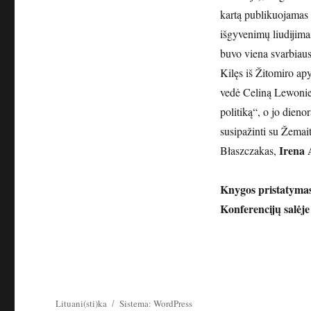
kartą publikuojamas 
išgyvenimų liudijim
buvo viena svarbiaus
Kilęs iš Žitomiro apy
vedė Celiną Lewoniew
politiką“, o jo dienor
susipažinti su Žemai
Irena 
Błaszczakas,
Knygos pristatymas 
Konferencijų salėje
Lituani(sti)ka
Sistema: WordPress