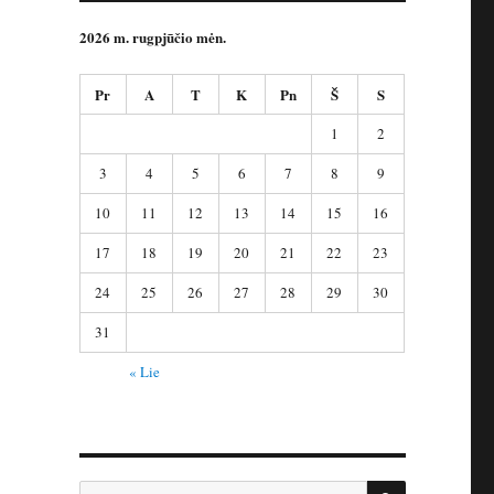
2026 m. rugpjūčio mėn.
Pr
A
T
K
Pn
Š
S
1
2
3
4
5
6
7
8
9
10
11
12
13
14
15
16
17
18
19
20
21
22
23
24
25
26
27
28
29
30
31
« Lie
IEŠKOTI
Ieškoti: