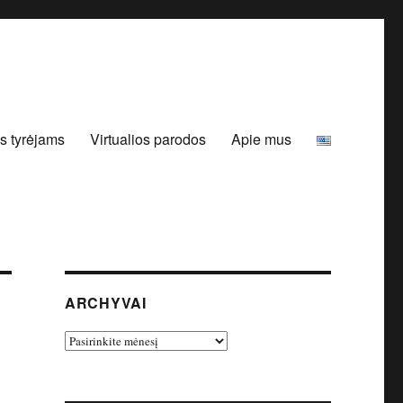
s tyrėjams
Virtualios parodos
Apie mus
ARCHYVAI
Archyvai