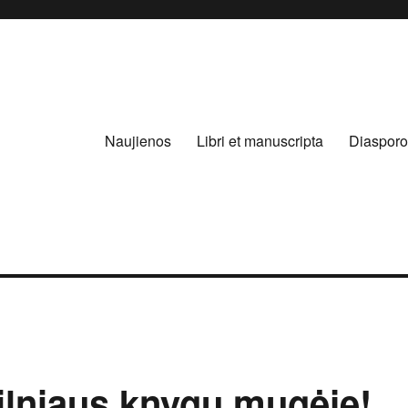
Naujienos
Libri et manuscripta
Diasporo
lniaus knygų mugėje!