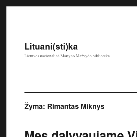
Lituani(sti)ka
Lietuvos nacionalinė Martyno Mažvydo biblioteka
Žyma:
Rimantas Miknys
Mes dalyvaujame Vi