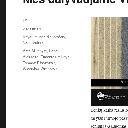
Autorius
LS
Paskelbta
2020-02-21
Kategorijos
Knygų mugės dienoraštis
,
Nauji leidiniai
Žymos
Asta Miltenytė
,
Irena
Aleksaitė
,
Rimantas Miknys
,
Tomasz Błaszczak
,
Wladislaw Wielhorski
Lenkų kalba rašiusio 
rašytas Pirmojo pasa
seniūnija),saugomas 