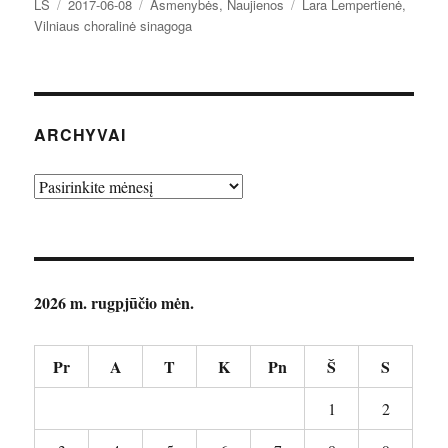
Autorius
Paskelbta
Kategorijos
Žymos
LS
2017-06-08
Asmenybės
,
Naujienos
Lara Lempertienė
,
Vilniaus choralinė sinagoga
ARCHYVAI
Archyvai
2026 m. rugpjūčio mėn.
Pr
A
T
K
Pn
Š
S
1
2