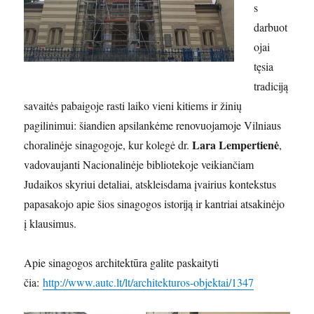
s
darbuot
ojai
tęsia
tradiciją
savaitės pabaigoje rasti laiko vieni kitiems ir žinių
pagilinimui: šiandien apsilankėme renovuojamoje Vilniaus
Lara Lempertienė
choralinėje sinagogoje, kur kolegė dr.
,
vadovaujanti Nacionalinėje bibliotekoje veikiančiam
Judaikos skyriui detaliai, atskleisdama įvairius kontekstus
papasakojo apie šios sinagogos istoriją ir kantriai atsakinėjo
į klausimus.
Apie sinagogos architektūra galite paskaityti
čia:
http://www.autc.lt/lt/architekturos-objektai/1347