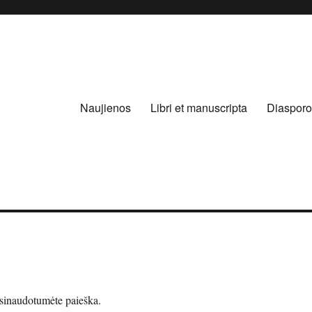
Naujienos
Libri et manuscripta
Diasporo
asinaudotumėte paieška.