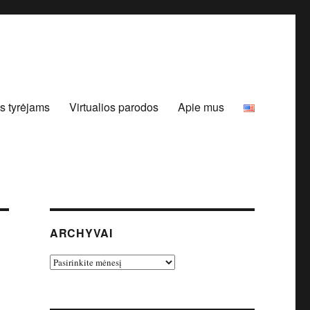
s tyrėjams
Virtualios parodos
Apie mus
ARCHYVAI
Archyvai