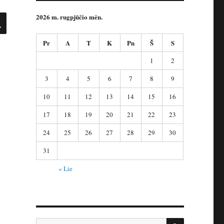
IEŠKOTI
2026 m. rugpjūčio mėn.
Pr
A
T
K
Pn
Š
S
1
2
3
4
5
6
7
8
9
10
11
12
13
14
15
16
17
18
19
20
21
22
23
24
25
26
27
28
29
30
31
« Lie
IEŠKOTI
Ieškoti: