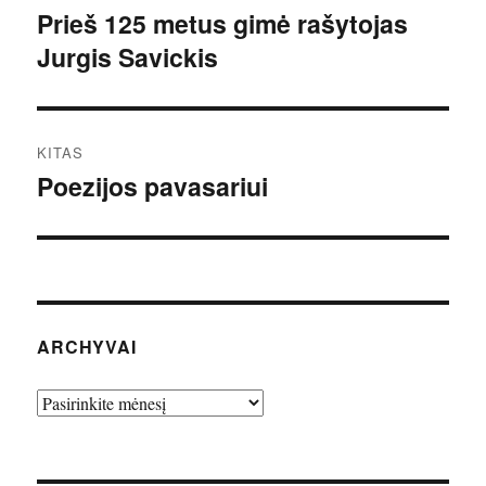
tarp
Prieš 125 metus gimė rašytojas
Ankstesnis
Jurgis Savickis
įrašas:
įrašų
KITAS
Poezijos pavasariui
Kitas
įrašas:
ARCHYVAI
Archyvai