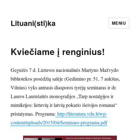
Lituani(sti)ka
MENIU
Kviečiame į renginius!
Gegužės 7 d. Lietuvos nacionalinės Martyno Mažvydo
bibliotekos posėdžių salėje (Gedimino pr. 51, 7 aukštas,
Vilnius) vyks antrasis diasporos tyrėjų seminaras ir dr.
Lauros Laurušaitės monografijos „Tarp nostalgijos ir
mimikrijos: lietuvių ir latvių pokario išeivijos romanai“
pristatymas. Programa:
http://literatura.vdu.lt/wp-
content/uploads/2015/04/Seminaro-programa.pdf