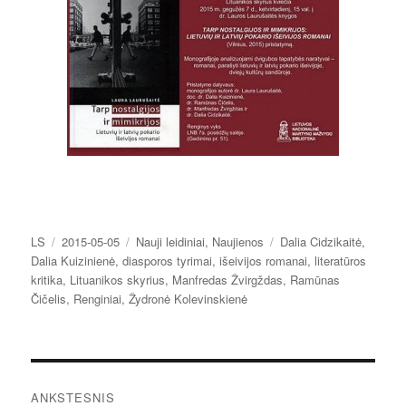
Autorius
Paskelbta
Kategorijos
Žymos
LS
2015-05-05
Nauji leidiniai
,
Naujienos
Dalia Cidzikaitė
,
Dalia Kuizinienė
,
diasporos tyrimai
,
išeivijos romanai
,
literatūros
kritika
,
Lituanikos skyrius
,
Manfredas Žvirgždas
,
Ramūnas
Čičelis
,
Renginiai
,
Žydronė Kolevinskienė
Navigacija
ANKSTESNIS