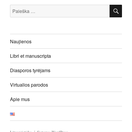
IEŠ
Ieškoti:
Naujienos
Libri et manuscripta
Diasporos tyrėjams
Virtualios parodos
Apie mus