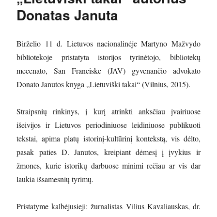
Donatas Januta
Birželio 11 d. Lietuvos nacionalinėje Martyno Mažvydo
bibliotekoje pristatyta istorijos tyrinėtojo, bibliotekų
mecenato, San Franciske (JAV) gyvenančio advokato
Donato Janutos knyga „Lietuviški takai“ (Vilnius, 2015).
Straipsnių rinkinys, į kurį atrinkti anksčiau įvairiuose
išeivijos ir Lietuvos periodiniuose leidiniuose publikuoti
tekstai, apima platų istorinį-kultūrinį kontekstą, vis dėlto,
pasak paties D. Janutos, kreipiant dėmesį į įvykius ir
žmones, kurie istorikų darbuose minimi rečiau ar vis dar
laukia išsamesnių tyrimų.
Pristatyme kalbėjusieji: žurnalistas Vilius Kavaliauskas, dr.