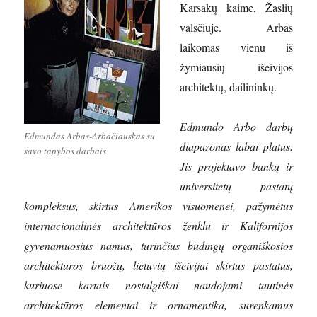
Karsakų kaime, Žaslių
valsčiuje. Arbas
laikomas vienu iš
žymiausių išeivijos
architektų, dailininkų.
Edmundo Arbo darbų
Edmundas Arbas-Arbačiauskas su
diapazonas labai platus.
savo tapybos darbais
Jis projektavo bankų ir
universitetų pastatų
kompleksus, skirtus Amerikos visuomenei, pažymėtus
internacionalinės architektūros ženklu ir Kalifornijos
gyvenamuosius namus, turinčius būdingų organiškosios
architektūros bruožų, lietuvių išeivijai skirtus pastatus,
kuriuose kartais nostalgiškai naudojami tautinės
architektūros elementai ir ornamentika, surenkamus