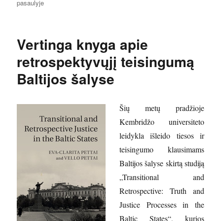
pasaulyje
Vertinga knyga apie
retrospektyvųjį teisingumą
Baltijos šalyse
Šių metų pradžioje
Kembridžo universiteto
leidykla išleido tiesos ir
teisingumo klausimams
Baltijos šalyse skirtą studiją
„Transitional and
Retrospective: Truth and
Justice Processes in the
Baltic States“, kurios