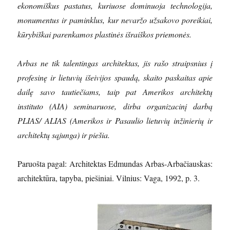
ekonomiškus pastatus, kuriuose dominuoja technologija,
monumentus ir paminklus, kur nevaržo užsakovo poreikiai,
kūrybiškai parenkamos plastinės išraiškos priemonės.
Arbas ne tik talentingas architektas, jis rašo straipsnius į
profesinę ir lietuvių išeivijos spaudą, skaito paskaitas apie
dailę savo tautiečiams, taip pat Amerikos architektų
instituto (AIA) seminaruose, dirba organizacinį darbą
PLIAS/ ALIAS (Amerikos ir Pasaulio lietuvių inžinierių ir
architektų sąjunga) ir piešia.
Paruošta pagal: Architektas Edmundas Arbas-Arbačiauskas:
architektūra, tapyba, piešiniai. Vilnius: Vaga, 1992, p. 3.