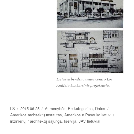
Lietuvių bendruomenės centro Los
Andželo konkursinis projektasia.
Autorius
Paskelbta
Kategorijos
Žymos
LS
2015-06-25
Asmenybės
,
Be kategorijos
,
Datos
Amerikos architektų institutas
,
Amerikos ir Pasaulio lietuvių
inžinierių ir architektų sąjunga
,
Išeivija
,
JAV lietuviai