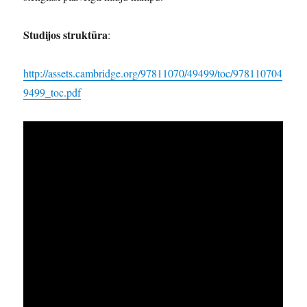
Studijos struktūra
:
http://assets.cambridge.org/97811070/49499/toc/978110704
9499_toc.pdf