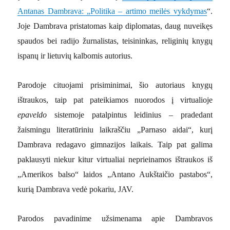
Antanas Dambrava: „Politika – artimo meilės vykdymas
“.
Joje Dambrava pristatomas kaip diplomatas, daug nuveikęs
spaudos bei radijo žurnalistas, teisininkas, religinių knygų
ispanų ir lietuvių kalbomis autorius.
Parodoje cituojami prisiminimai, šio autoriaus knygų
ištraukos, taip pat pateikiamos nuorodos į virtualioje
epaveldo
sistemoje patalpintus leidinius – pradedant
žaismingu literatūriniu laikraščiu „Parnaso aidai“, kurį
Dambrava redagavo gimnazijos laikais. Taip pat galima
paklausyti niekur kitur virtualiai neprieinamos ištraukos iš
„Amerikos balso“ laidos „Antano Aukštaičio pastabos“,
kurią Dambrava vedė pokariu, JAV.
Parodos pavadinime užsimenama apie Dambravos