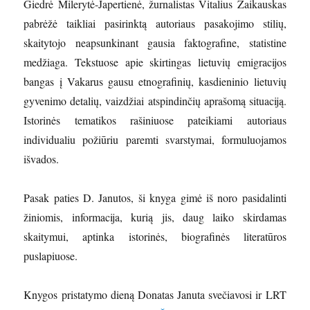
Giedrė Milerytė-Japertienė, žurnalistas Vitalius Zaikauskas
pabrėžė taikliai pasirinktą autoriaus pasakojimo stilių,
skaitytojo neapsunkinant gausia faktografine, statistine
medžiaga. Tekstuose apie skirtingas lietuvių emigracijos
bangas į Vakarus gausu etnografinių, kasdieninio lietuvių
gyvenimo detalių, vaizdžiai atspindinčių aprašomą situaciją.
Istorinės tematikos rašiniuose pateikiami autoriaus
individualiu požiūriu paremti svarstymai, formuluojamos
išvados.
Pasak paties D. Janutos, ši knyga gimė iš noro pasidalinti
žiniomis, informacija, kurią jis, daug laiko skirdamas
skaitymui, aptinka istorinės, biografinės literatūros
puslapiuose.
Knygos pristatymo dieną Donatas Januta svečiavosi ir LRT