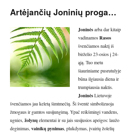
Artėjančių Joninių proga…
Joninės
arba dar kitaip
Rasos
vadinamos
švenčiamos naktį iš
birželio 23-osios į 24-
ąją. Tuo metu
šiauriniame pusrutulyje
būna ilgiausia diena ir
trumpiausia naktis.
Joninės
Lietuvoje
švenčiamos jau keletą šimtmečių. Ši šventė simbolizuoja
žmogaus ir gamtos susijungimą. Ypač reikšmingi vandens,
žolynų
ugnies,
elementai ir su jais susijusios apeigos: laužo
vainikų pynimas
deginimas,
, plukdymas, įvairių žolelių