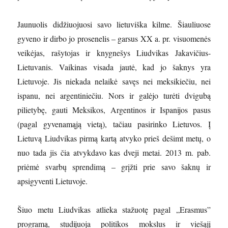
Jaunuolis didžiuojuosi savo lietuviška kilme. Šiauliuose
gyveno ir dirbo jo prosenelis – garsus XX a. pr. visuomenės
veikėjas, rašytojas ir knygnešys Liudvikas Jakavičius-
Lietuvanis. Vaikinas visada jautė, kad jo šaknys yra
Lietuvoje. Jis niekada nelaikė savęs nei meksikiečiu, nei
ispanu, nei argentiniečiu. Nors ir galėjo turėti dvigubą
pilietybę, gauti Meksikos, Argentinos ir Ispanijos pasus
(pagal gyvenamąją vietą), tačiau pasirinko Lietuvos. Į
Lietuvą Liudvikas pirmą kartą atvyko prieš dešimt metų, o
nuo tada jis čia atvykdavo kas dveji metai. 2013 m. pab.
priėmė svarbų sprendimą – grįžti prie savo šaknų ir
apsigyventi Lietuvoje.
Šiuo metu Liudvikas atlieka stažuotę pagal „Erasmus”
programą, studijuoja politikos mokslus ir viešąjį