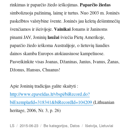
Paparčio žiedas
rinkimas ir paparčio žiedo ieškojimas.
simbolizuoja pažinimą, laimę ir turtus. Nuo 2003 m. Joninės
paskelbtos valstybine švente. Joninės jau keletą dešimtmečių
Vainikai
švenčiamos ir išeivijoje.
Jonams ir Janinoms
laužai
pinami JAV, Joninių
šviečia Pietų Amerikoje,
paparčio žiedo ieškoma Australijoje, o lietuvių liaudies
dainos skamba Europos atokiausiuose kampeliuose.
Pasveikinkite visas Joanas, Džaninas, Janius, Ivanus, Žanas,
Džonus, Hansus, Chuanus!
Apie Joninių tradicijas galite skaityti :
http://www.epaveldas.lt/vbspi/biRecord.do?
biExemplarId=318341&biRecordId=104209
(Lithuanian
heritage, 2006, Nr. 3, p. 26)
Autorius
Paskelbta
Kategorijos
Žymos
LS
2015-06-23
Be kategorijos
,
Datos
Išeivija
,
Lietuviai