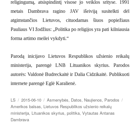
religingumą, atsispindintį visose jo veiklos srityse.
1991
metais Dambrava ragino JAV išeiviją susitelkti dėl
atgimstančios Lietuvos, cituodamas šiuos popiežiaus
Pauliaus VI žodžius: „Politika po religijos yra pati kilniausia
forma artimo meilei vykdyti.“
Parodą inicijavo Lietuvos Respublikos užsienio reikalų
ministerija, parengė LNB Lituanikos skyrius. Parodos
autorės: Valdonė Budreckaitė ir Dalia Cidzikaitė. Publikuoti
internete parengė Eglė Karalienė.
Autorius
Paskelbta
Kategorijos
Žymos
LS
2015-06-10
Asmenybės
,
Datos
,
Naujienos
,
Parodos
Amerikos balsas
,
Lietuvos Respublikos užsienio reikalų
ministerija
,
Lituanikos skyrius
,
politika
,
Vytautas Antanas
Dambrava