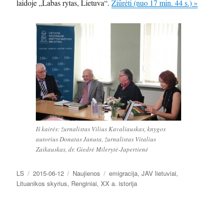
laidoje „Labas rytas, Lietuva“.
Žiūrėti (nuo 17 min. 44 s.) »
Iš kairės: žurnalistas Vilius Kavaliauskas, knygos
autorius Donatas Januta, žurnalistas Vitalius
Zaikauskas, dr. Giedrė Milerytė-Japertienė
Autorius
Paskelbta
Kategorijos
Žymos
LS
2015-06-12
Naujienos
emigracija
,
JAV lietuviai
,
Lituanikos skyrius
,
Renginiai
,
XX a. istorija