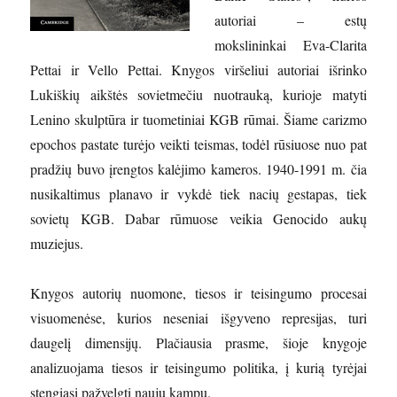
autoriai – estų
mokslininkai Eva-Clarita
Pettai ir Vello Pettai. Knygos viršeliui autoriai išrinko
Lukiškių aikštės sovietmečiu nuotrauką, kurioje matyti
Lenino skulptūra ir tuometiniai KGB rūmai. Šiame carizmo
epochos pastate turėjo veikti teismas, todėl rūsiuose nuo pat
pradžių buvo įrengtos kalėjimo kameros. 1940-1991 m. čia
nusikaltimus planavo ir vykdė tiek nacių gestapas, tiek
sovietų KGB. Dabar rūmuose veikia Genocido aukų
muziejus.
Knygos autorių nuomone, tiesos ir teisingumo procesai
visuomenėse, kurios neseniai išgyveno represijas, turi
daugelį dimensijų. Plačiausia prasme, šioje knygoje
analizuojama tiesos ir teisingumo politika, į kurią tyrėjai
stengiasi pažvelgti nauju kampu.