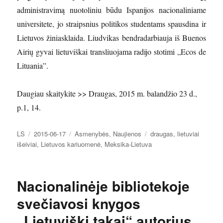
administravimą nuotoliniu būdu Ispanijos nacionaliniame
universitete, jo straipsnius politikos studentams spausdina ir
Lietuvos žiniasklaida. Liudvikas bendradarbiauja iš Buenos
Airių gyvai lietuviškai transliuojama radijo stotimi „Ecos de
Lituania”.
Daugiau skaitykite >> Draugas, 2015 m. balandžio 23 d.,
p.1, 14.
Autorius
Paskelbta
Kategorijos
Žymos
LS
2015-06-17
Asmenybės
,
Naujienos
draugas
,
lietuviai
išeiviai
,
Lietuvos kariuomenė
,
Meksika-Lietuva
Nacionalinėje bibliotekoje
svečiavosi knygos
„Lietuviški takai“ autorius