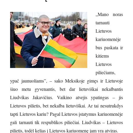
„Mano noras
tarnauti
Lietuvos
kariuomenėje
bus paskata ir
kitiems
Lietuvos
piliečiams,
ypač jaunuoliams”, – sako Meksikoje gimęs ir Lietuvoje
šiuo metu gyvenantis, bet dar lietuviškai nekalbantis
Liudvikas Jakavičius. Vaikino atvejis ypatingas – jis
Lietuvos pilietis, bet nekalba lietuviškai. Ar tai nesutrukdys
tapti Lietuvos kariu? Pagal Lietuvos įstatymus kariuomenėje
gali tarnauti tik respublikos piliečiai. Liudvikas – Lietuvos
pilietis, todėl kelias į Lietuvos kariuomenę jam yra atviras.