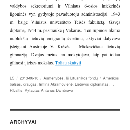
valdybos sekretoriumi ir Vilniaus 6-osios infekcinės
ligoninės vyr. gydytojo pavaduotoju administracijai. 1943
m. baigė Vilniaus universiteto Teisės fakultetą. Gavęs
diplomą, 1944 m. pasitraukė į Vakarus. Ten rūpinosi likimo
nublokštų lietuvių emigrantų švietimu, aktyviai dalyvavo
įsteigiant Austrijoje V. Krėvės – Mickevičiaus lietuvių
gimnaziją. Dvejus metus ten mokytojavo, taip pat toliau
„Nepailstantis Lietuvos a
gilinosi į teisės mokslus.
Toliau skaityti
Autorius
Paskelbta
Kategorijos
Žymos
LS
2013-06-10
Asmenybės
,
Iš Lituanikos fondų
Amerikos
balsas
,
draugas
,
Irmina Abramovienė
,
Lietuvos diplomatas
,
T.
Ribaitis
,
Vytautas Antanas Dambrava
ARCHYVAI