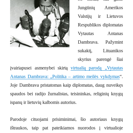
Jungtinių Amerikos
Valstijų ir Lietuvos
Respublikos diplomatas
Vytautas Antanas
Dambrava. Pažymint
sukaktį, Lituanikos
skyrius parengė šiai
įvairiapusei asmenybei skirtą
virtualią parodą „Vytautas
Antanas Dambrava: „Politika – artimo meilės vykdymas
“.
Joje Dambrava pristatomas kaip diplomatas, daug nuveikęs
spaudos bei radijo žurnalistas, teisininkas, religinių knygų
ispanų ir lietuvių kalbomis autorius.
Parodoje cituojami prisiminimai, šio autoriaus knygų
ištraukos, taip pat pateikiamos nuorodos į virtualioje