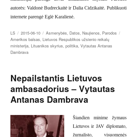
autorės: Valdonė Budreckaitė ir Dalia Cidzikaitė. Publikuoti
internete parengė Eglė Karalienė.
Autorius
Paskelbta
Kategorijos
Žymos
LS
2015-06-10
Asmenybės
,
Datos
,
Naujienos
,
Parodos
Amerikos balsas
,
Lietuvos Respublikos užsienio reikalų
ministerija
,
Lituanikos skyrius
,
politika
,
Vytautas Antanas
Dambrava
Nepailstantis Lietuvos
ambasadorius – Vytautas
Antanas Dambrava
Šiandien minime žymaus
Lietuvos ir JAV diplomato,
žurnalisto, visuomenės