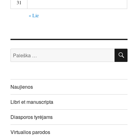
31
« Lie
IEŠ
Ieškoti:
Naujienos
Libri et manuscripta
Diasporos tyrėjams
Virtualios parodos