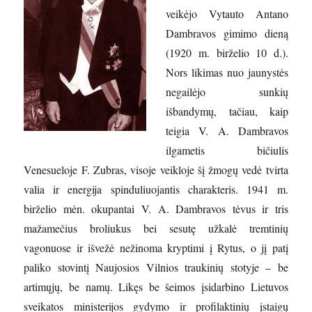
veikėjo Vytauto Antano
Dambravos gimimo dieną
(1920 m. birželio 10 d.).
Nors likimas nuo jaunystės
negailėjo sunkių
išbandymų, tačiau, kaip
teigia V. A. Dambravos
ilgametis bičiulis
Venesueloje F. Zubras, visoje veikloje šį žmogų vedė tvirta
valia ir energija spinduliuojantis charakteris. 1941 m.
birželio mėn. okupantai V. A. Dambravos tėvus ir tris
mažamečius broliukus bei sesutę užkalė tremtinių
vagonuose ir išvežė nežinoma kryptimi į Rytus, o jį patį
paliko stovintį Naujosios Vilnios traukinių stotyje – be
artimųjų, be namų. Likęs be šeimos įsidarbino Lietuvos
sveikatos ministerijos gydymo ir profilaktinių įstaigų