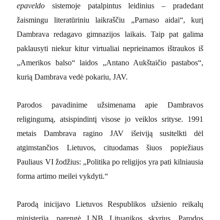
epaveldo
sistemoje patalpintus leidinius – pradedant
žaismingu literatūriniu laikraščiu „Parnaso aidai“, kurį
Dambrava redagavo gimnazijos laikais. Taip pat galima
paklausyti niekur kitur virtualiai neprieinamos ištraukos iš
„Amerikos balso“ laidos „Antano Aukštaičio pastabos“,
kurią Dambrava vedė pokariu, JAV.
Parodos pavadinime užsimenama apie Dambravos
religingumą, atsispindintį visose jo veiklos srityse.
1991
metais Dambrava ragino JAV išeiviją susitelkti dėl
atgimstančios Lietuvos, cituodamas šiuos popiežiaus
Pauliaus VI žodžius: „Politika po religijos yra pati kilniausia
forma artimo meilei vykdyti.“
Parodą inicijavo Lietuvos Respublikos užsienio reikalų
ministerija, parengė LNB Lituanikos skyrius. Parodos