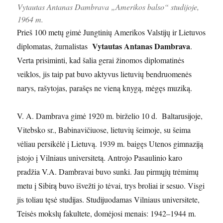
Vytautas Antanas Dambrava „Amerikos balso“ studijoje,
1964 m.
Prieš 100 metų gimė Jungtinių Amerikos Valstijų ir Lietuvos
Vytautas Antanas Dambrava
diplomatas, žurnalistas
.
Verta prisiminti, kad šalia gerai žinomos diplomatinės
veiklos, jis taip pat buvo aktyvus lietuvių bendruomenės
narys, rašytojas, parašęs ne vieną knygą, mėgęs muziką.
V. A. Dambrava gimė 1920 m. birželio 10 d. Baltarusijoje,
Vitebsko sr., Babinavičiuose, lietuvių šeimoje, su šeima
vėliau persikėlė į Lietuvą. 1939 m. baigęs Utenos gimnaziją
įstojo į Vilniaus universitetą. Antrojo Pasaulinio karo
pradžia V.A. Dambravai buvo sunki. Jau pirmųjų trėmimų
metu į Sibirą buvo išvežti jo tėvai, trys broliai ir sesuo. Visgi
jis toliau tęsė studijas. Studijuodamas Vilniaus universitete,
Teisės mokslų fakultete, domėjosi menais: 1942–1944 m.