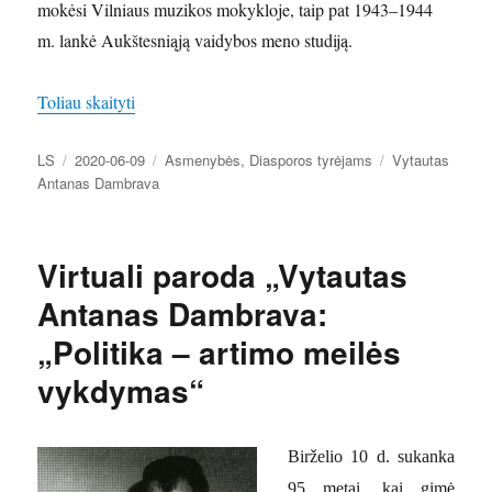
mokėsi Vilniaus muzikos mokykloje, taip pat 1943–1944
m. lankė Aukštesniąją vaidybos meno studiją.
„100-osios diplomato ir žurnalisto Vytauto Antan
Toliau skaityti
Autorius
Paskelbta
Kategorijos
Žymos
LS
2020-06-09
Asmenybės
,
Diasporos tyrėjams
Vytautas
Antanas Dambrava
Virtuali paroda „Vytautas
Antanas Dambrava:
„Politika – artimo meilės
vykdymas“
Birželio 10 d. sukanka
95 metai, kai gimė