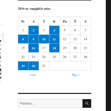
2016 m. rugpjūčio mėn.
Pr
A
T
K
Pn
Š
S
1
2
3
4
5
6
7
8
9
10
11
12
13
14
15
16
17
18
19
20
21
22
23
24
25
26
27
28
29
30
31
« Lie
Rgs »
IEŠKOTI
Ieškoti: