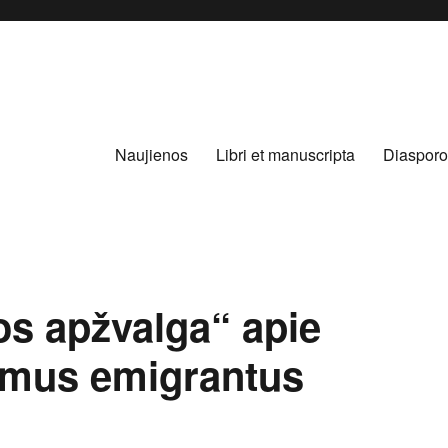
Naujienos
Libri et manuscripta
Diasporo
os apžvalga“ apie
amus emigrantus