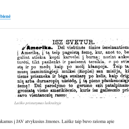
bienė
Laiško pristatymas laikraštyje
inkamus į JAV atvykusius žmones. Laiške taip buvo rašoma apie