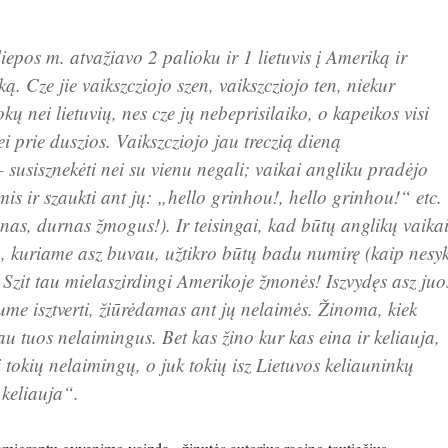
iepos m. atvažiavo 2 palioku ir 1 lietuvis į Ameriką ir
ą. Cze jie vaikszcziojo szen, vaikszcziojo ten, niekur
kų nei lietuvių, nes cze jų nebeprisilaiko, o kapeikos visi
ei prie duszios. Vaikszcziojo jau treczią dieną
susisznekėti nei su vienu negali; vaikai angliku pradėjo
is ir szaukti ant jų: „hello grinhou!, hello grinhou!“ etc.
jūnas, durnas žmogus!). Ir teisingai, kad būtų anglikų vaika
ą, kuriame asz buvau, užtikro būtų badu numirę (kaip nesyk
). Szit tau mielaszirdingi Amerikoje žmonės! Iszvydęs asz juo
me isztverti, žiūrėdamas ant jų nelaimės. Žinoma, kiek
u tuos nelaimingus. Bet kas žino kur kas eina ir keliauja,
ti tokių nelaimingų, o juk tokių isz Lietuvos keliauninkų
keliauja“.