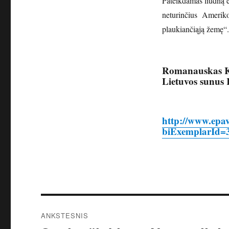
Pateikdamas liūdną e
neturinčius Amerikoj
plaukiančiąją žemę“.
Romanauskas K. 
Lietuvos sunus 
http://www.epav
biExemplarId=
Navigacija
ANKSTESNIS
tarp