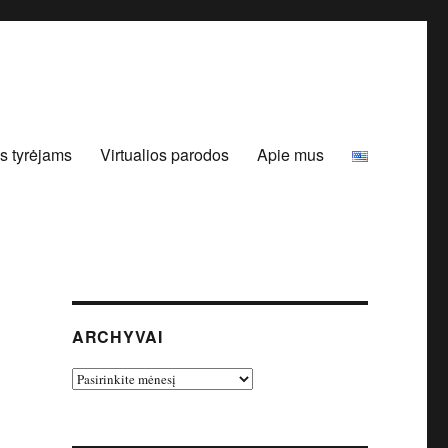
s tyrėjams
Virtualios parodos
Apie mus
ARCHYVAI
Archyvai