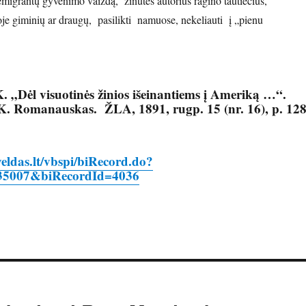
migrantų gyvenimo vaizdą, žinutės autorius ragino tautiečius,
e giminių ar draugų, pasilikti namuose, nekeliauti į „pienu
„Dėl visuotinės žinios išeinantiems į Ameriką …“.
K. Romanauskas. ŽLA, 1891, rugp. 15 (nr. 16), p. 12
eldas.lt/vbspi/biRecord.do?
35007&biRecordId=4036