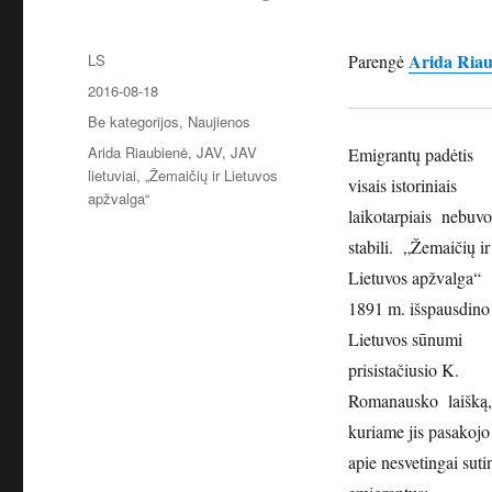
Autorius
Arida Riau
LS
Parengė
Paskelbta
2016-08-18
Kategorijos
Be kategorijos
,
Naujienos
Žymos
Arida Riaubienė
,
JAV
,
JAV
Emigrantų padėtis
lietuviai
,
„Žemaičių ir Lietuvos
visais istoriniais
apžvalga“
laikotarpiais nebuvo
stabili. „Žemaičių ir
Lietuvos apžvalga“
1891 m. išspausdino
Lietuvos sūnumi
prisistačiusio K.
Romanausko laišką,
kuriame jis pasakojo
apie nesvetingai sut