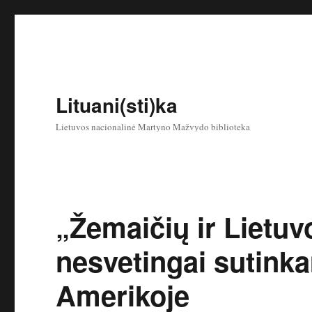
Lituani(sti)ka
Lietuvos nacionalinė Martyno Mažvydo biblioteka
„Žemaičių ir Lietuv
nesvetingai sutink
Amerikoje