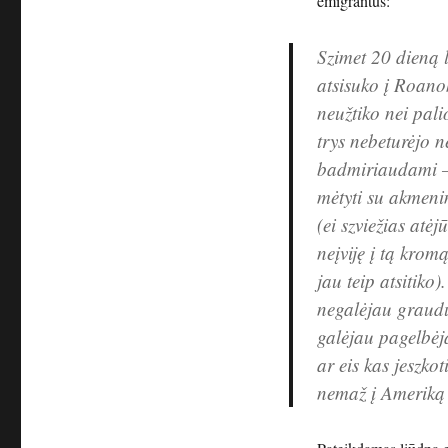
emigrantus:
Szimet 20 dieną l
atsisuko į Roanok
neužtiko nei palio
trys nebeturėjo n
badmiriaudami – 
mėtyti su akmenim
(ei szviežias atė
neįviję į tą krom
jau teip atsitiko
negalėjau graudu
galėjau pagelbėja
ar eis kas jeszko
nemaž į Ameriką 