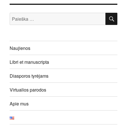
IEŠ
Ieškoti:
Naujienos
Libri et manuscripta
Diasporos tyrėjams
Virtualios parodos
Apie mus