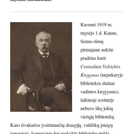
Kuomet 1919 m.
rugsėjo 1 d. Kaune,
Seimo rūmų
pirmajame aukšte
pradėtas kurti
Centralinis Valstybės
Knygynas
(tarpukaryje
bibliotekos dažnai
vadintos knygynais),
laikinoje sostinėje
nebuvo likę jokių
viešųjų bibliotekų.
Karo išvakarėse įvairiataučių draugijų, valdiškų įstaigų
tarnautojų, komercinių bei mokyklų bibliotekų tinkle