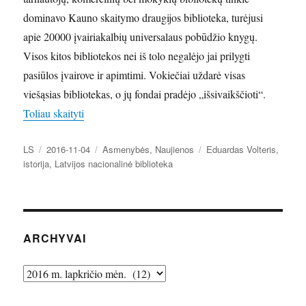
dominavo Kauno skaitymo draugijos biblioteka, turėjusi
apie 20000 įvairiakalbių universalaus pobūdžio knygų.
Visos kitos bibliotekos nei iš tolo negalėjo jai prilygti
pasiūlos įvairove ir apimtimi. Vokiečiai uždarė visas
viešąsias bibliotekas, o jų fondai pradėjo „išsivaikščioti“.
„Keletas pastabų apie Centralinio Valstybės knygyno
Toliau skaityti
Autorius
Paskelbta
Kategorijos
Žymos
LS
2016-11-04
Asmenybės
,
Naujienos
Eduardas Volteris
,
istorija
,
Latvijos nacionalinė biblioteka
ARCHYVAI
Archyvai