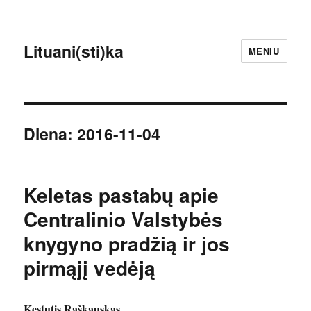
Lituani(sti)ka
MENIU
Diena:
2016-11-04
Keletas pastabų apie
Centralinio Valstybės
knygyno pradžią ir jos
pirmąjį vedėją
Kęstutis Raškauskas