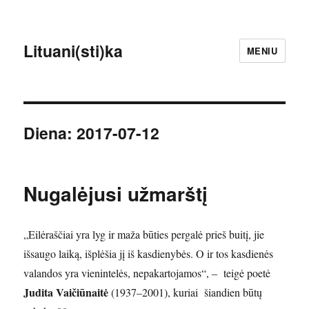
Lituani(sti)ka
MENIU
Diena:
2017-07-12
Nugalėjusi užmarštį
„Eilėraščiai yra lyg ir maža būties pergalė prieš buitį, jie
išsaugo laiką, išplėšia jį iš kasdienybės. O ir tos kasdienės
valandos yra vienintelės, nepakartojamos“, – teigė poetė
Judita Vaičiūnaitė
(1937–2001), kuriai šiandien būtų