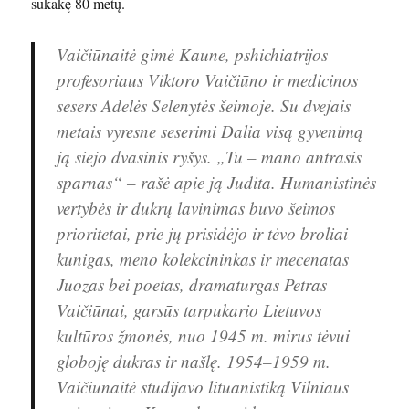
sukakę 80 metų.
Vaičiūnaitė gimė Kaune, pshichiatrijos
profesoriaus Viktoro Vaičiūno ir medicinos
sesers Adelės Selenytės šeimoje. Su dvejais
metais vyresne seserimi Dalia visą gyvenimą
ją siejo dvasinis ryšys. „Tu – mano antrasis
sparnas“ – rašė apie ją Judita. Humanistinės
vertybės ir dukrų lavinimas buvo šeimos
prioritetai, prie jų prisidėjo ir tėvo broliai
kunigas, meno kolekcininkas ir mecenatas
Juozas bei poetas, dramaturgas Petras
Vaičiūnai, garsūs tarpukario Lietuvos
kultūros žmonės, nuo 1945 m. mirus tėvui
globoję dukras ir našlę. 1954–1959 m.
Vaičiūnaitė studijavo lituanistiką Vilniaus