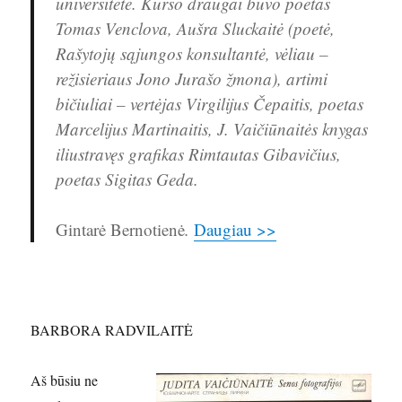
universitete. Kurso draugai buvo poetas
Tomas Venclova, Aušra Sluckaitė (poetė,
Rašytojų sąjungos konsultantė, vėliau –
režisieriaus Jono Jurašo žmona), artimi
bičiuliai – vertėjas Virgilijus Čepaitis, poetas
Marcelijus Martinaitis, J. Vaičiūnaitės knygas
iliustravęs grafikas Rimtautas Gibavičius,
poetas Sigitas Geda.
Gintarė Bernotienė
.
Daugiau >>
BARBORA RADVILAITĖ
Aš būsiu ne