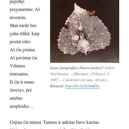
pageltęs
pergamentas. Aš
nesensiu.
Man meilė bus
galia išlikti, kaip
poetui eilės.
Aš čia gimiau.
Aš pavirtau čia
Vilniaus
Senos fotografijos [Garso įrašas] /
Judita
renesansu.
Vaičiūnaitė. – [Москва] ; [Vilnius], ©
1987. – 1 plokštelė (41 min., 00 sek.)
Iš čia ir mano
Klausyti
:
http://bit.ly/2sOmK9o
žavesys, per
amžius
neapleidęs…
Grįžau čia mirusi. Tamsus ir ankštas buvo karstas.