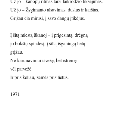
Už jo – kanopų ritmas tarsi laikrodžio tiksėjimas.
Už jo – Žygimanto alsavimas, duslus ir karštas.
Grįžau čia mirusi, į savo dangų įtikėjus.
Į šitą miestą ūkanoj – į prigesintą, drėgną
jo bokštų spindesį, į šiltą išganingą lietų
grįžau.
Ne karūnavimui išvežę, bet ištrėmę
vėl parvežė.
Ir prisikėliau, žemės prisilietus.
1971