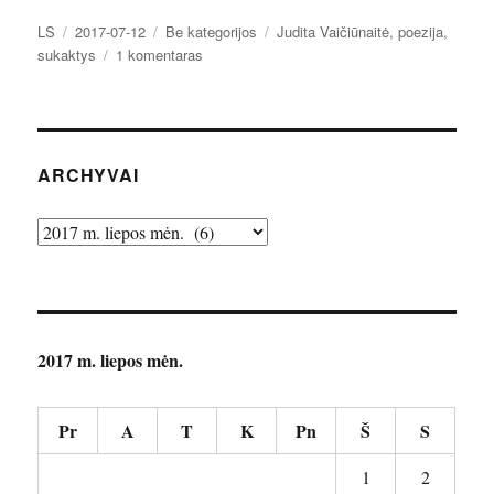
Autorius
Paskelbta
Kategorijos
Žymos
LS
2017-07-12
Be kategorijos
Judita Vaičiūnaitė
,
poezija
,
įraše
sukaktys
1 komentaras
Nugalėjusi
užmarštį
ARCHYVAI
Archyvai
2017 m. liepos mėn.
Pr
A
T
K
Pn
Š
S
1
2