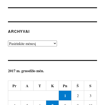
ARCHYVAI
Archyvai
2017 m. gruodžio mėn.
Pr
A
T
K
Pn
Š
S
1
2
3