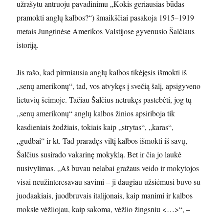
užrašytu antruoju pavadinimu „Kokis geriausias būdas
pramokti anglų kalbos?“) šmaikščiai pasakoja 1915–1919
metais Jungtinėse Amerikos Valstijose gyvenusio Šalčiaus
istoriją.
Jis rašo, kad pirmiausia anglų kalbos tikėjęsis išmokti iš
„senų amerikonų“, tad, vos atvykęs į svečią šalį, apsigyveno
lietuvių šeimoje. Tačiau Šalčius netrukęs pastebėti, jog tų
„senų amerikonų“ anglų kalbos žinios apsiriboja tik
kasdieniais žodžiais, tokiais kaip „strytas“, „karas“,
„gudbai“ ir kt. Tad praradęs viltį kalbos išmokti iš savų,
Šalčius susirado vakarinę mokyklą. Bet ir čia jo laukė
nusivylimas. „Aš buvau nelabai gražaus veido ir mokytojos
visai neužinteresavau savimi – ji daugiau užsiėmusi buvo su
juodaakiais, juodbruvais italijonais, kaip manimi ir kalbos
moksle vėžliojau, kaip sakoma, vėžlio žingsniu <…>“, –