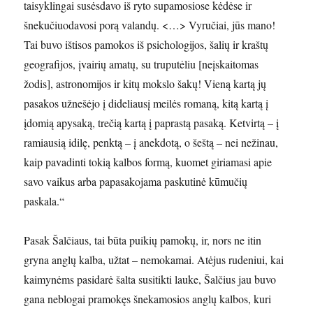
taisyklingai susėsdavo iš ryto supamosiose kėdėse ir
šnekučiuodavosi porą valandų. <…> Vyručiai, jūs mano!
Tai buvo ištisos pamokos iš psichologijos, šalių ir kraštų
geografijos, įvairių amatų, su truputėliu [neįskaitomas
žodis], astronomijos ir kitų mokslo šakų! Vieną kartą jų
pasakos užnešėjo į dideliausį meilės romaną, kitą kartą į
įdomią apysaką, trečią kartą į paprastą pasaką. Ketvirtą – į
ramiausią idilę, penktą – į anekdotą, o šeštą – nei nežinau,
kaip pavadinti tokią kalbos formą, kuomet giriamasi apie
savo vaikus arba papasakojama paskutinė kūmučių
paskala.“
Pasak Šalčiaus, tai būta puikių pamokų, ir, nors ne itin
gryna anglų kalba, užtat – nemokamai. Atėjus rudeniui, kai
kaimynėms pasidarė šalta susitikti lauke, Šalčius jau buvo
gana neblogai pramokęs šnekamosios anglų kalbos, kuri