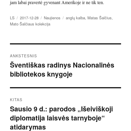
jam labai pravertė gyvenant Amerikoje ir ne tik ten.
Autorius
Paskelbta
Kategorijos
Žymos
LS
2017-12-28
Naujienos
anglų kalba
,
Matas Šalčius
,
Mato Šalčiaus kolekcija
Navigacija
ANKSTESNIS
tarp
Šventiškas radinys Nacionalinės
Ankstesnis
bibliotekos knygoje
įrašas:
įrašų
KITAS
Sausio 9 d.: parodos „Išeiviškoji
Kitas
diplomatija laisvės tarnyboje“
įrašas:
atidarymas