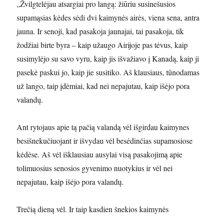
„Žvilgtelėjau atsargiai pro langą: žiūriu susinešusios
supamąsias kėdes sėdi dvi kaimynės airės, viena sena, antra
jauna. Ir senoji, kad pasakoja jaunajai, tai pasakoja, tik
žodžiai birte byra – kaip užaugo Airijoje pas tėvus, kaip
susimylėjo su savo vyru, kaip jis išvažiavo į Kanadą, kaip ji
pasekė paskui jo, kaip jie susitiko. Aš klausiaus, tūnodamas
už lango, taip įdėmiai, kad nei nepajutau, kaip išėjo pora
valandų.
Ant rytojaus apie tą pačią valandą vėl išgirdau kaimynes
besišnekučiuojant ir išvydau vėl besėdinčias supamosiose
kėdėse. Aš vėl išklausiau ausylai visą pasakojimą apie
tolimuosius senosios gyvenimo nuotykius ir vėl nei
nepajutau, kaip išėjo pora valandų.
Trečią dieną vėl. Ir taip kasdien šnekios kaimynės