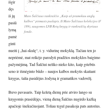
išgir
dęs
iš jų
Mato Šalčiaus rankraščio „Kaip aš pramokau anglų
kalbos“ pirmasis puslapis. Iš Mato Šalčiaus kolekcijos (F
pasiū
189), saugomos LNB Retų knygų ir rankraščių skyriaus
lymą
fonde.
pamė
ginti
nueiti į „hai-skulę“, t. y. vidurinę mokyklą. Tačiau ten jo
nepriėmė, mat reikėjo parodyti pradžios mokyklos baigimo
pažymėjimą. Tad Šalčiui neliko nieko kito, kaip griebtis
seno ir išmėginto būdo – naujos kalbos mokytis skaitant
knygas, šalia pasidėjus žodyną ir gramatikos vadovėlį.
Buvo pavasaris. Taip keletą dienų prie atviro lango su
knygomis prasėdėjęs, vieną dieną Šalčius nugirdo kažką
apačioje šnekučiuojant. Toliau tegul pasakoja pats autorius.