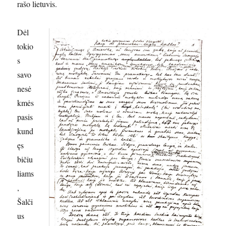
rašo lietuvis.
Dėl
tokio
s
savo
nesė
kmės
pasis
kund
ęs
bičiu
liams
,
Šalči
us