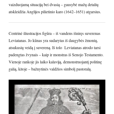
vaizduojamą situaciją bei dvasią – gausybė mažų detalių
atskleidžia Anglijos pilietinio karo (1642–1651) atgarsius.
Centrinė iliustracijos figūra – iš vandens išniręs suverenas
Leviatanas. Jo kūnas yra sudarytas iš daugybės žmonių,
atsukusių veidą į suvereną. Iš tolo Leviatanas atrodo tarsi
padengtas žvynais – kaip ir monstras iš Senojo Testamento.
Vienoje rankoje jis laiko kalaviją, demonstruojantį politinę
galią, kitoje – bažnytinės valdžios simbolį pastoralą.