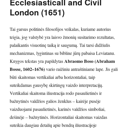
Ecclesiasticall and Civil
London (1651)
Tai garsus politinės filosofijos veikalas, kuriame autorius
teigia, jog valstybė yra laisvo žmonių susitarimo rezultatas,
palaikantis visuotinę taiką ir saugumą. Tai tarsi didžiulis
mechanizmas, lygintinas su bibline jūrų pabaisa Leviatanu.
Abraomo Boso (Abraham
Knygos tekstas yra papildytas
Bosse, 1602–1676)
vario raižiniu antraštiniame lape. Jis gali
būti skaitomas vertikaliai arba horizontaliai, taip
suteikdamas gausybę skirtingų vaizdo interpretacijų.
Vertikaliai skaitoma iliustracija rodo pasaulietinės ir
bažnytinės valdžios galios ženklus – kairėje pusėje
vaizduojami pasaulietinės, karinės valdžios simboliai,
dešinėje – bažnytinės. Horizontaliai skaitomas vaizdas
suteikia daugiau detalių apie bendrą iliustracijoje