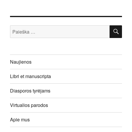
IEŠ
Ieškoti:
Naujienos
Libri et manuscripta
Diasporos tyrėjams
Virtualios parodos
Apie mus