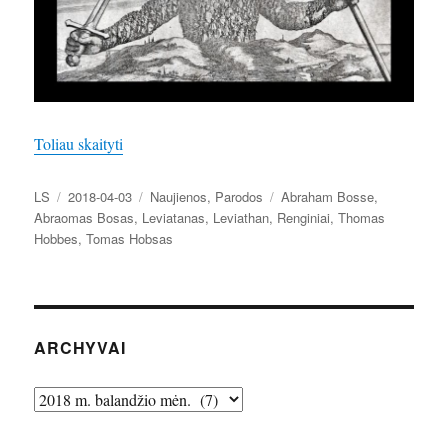
„Tomas Hobsas (Thomas Hobbes, 1588–1679). Levia
Toliau skaityti
Autorius
Paskelbta
Kategorijos
Žymos
LS
2018-04-03
Naujienos
,
Parodos
Abraham Bosse
,
Abraomas Bosas
,
Leviatanas
,
Leviathan
,
Renginiai
,
Thomas
Hobbes
,
Tomas Hobsas
ARCHYVAI
Archyvai