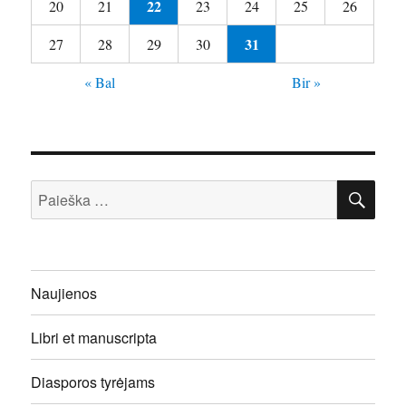
22
20
21
23
24
25
26
31
27
28
29
30
« Bal
Bir »
IEŠ
Ieškoti:
Naujienos
Libri et manuscripta
Diasporos tyrėjams