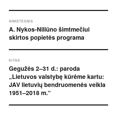
Navigacija
ANKSTESNIS
tarp
A. Nykos-Niliūno šimtmečiui
Ankstesnis
skirtos popietės programa
įrašas:
įrašų
KITAS
Gegužės 2–31 d.: paroda
Kitas
„Lietuvos valstybę kūrėme kartu:
įrašas:
JAV lietuvių bendruomenės veikla
1951–2018 m.“