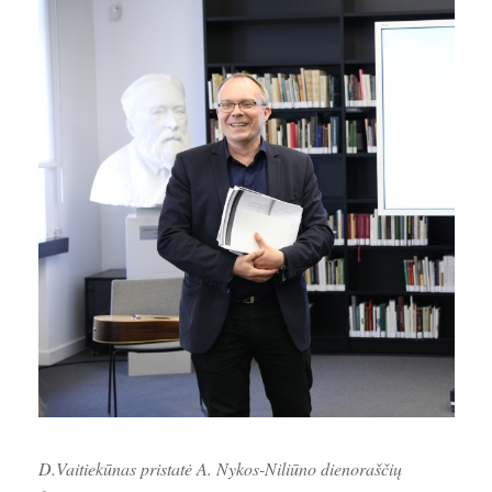
D.Vaitiekūnas pristatė A. Nykos-Niliūno dienoraščių