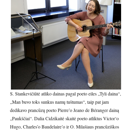
S. Stankevičiūtė atliko dainas pagal poeto eiles „Tyli daina“,
„Man buvo toks sunkus namų tuštumas“, taip pat jam
dedikavo prancūzų poeto Pierre’o Jeano de Béranger dainą
„Paukščiai“. Dalia Cidzikaitė skaitė poeto atliktus Victor‘o
Hugo, Charles’o Baudelaire’o ir O. Milašiaus prancūziškos