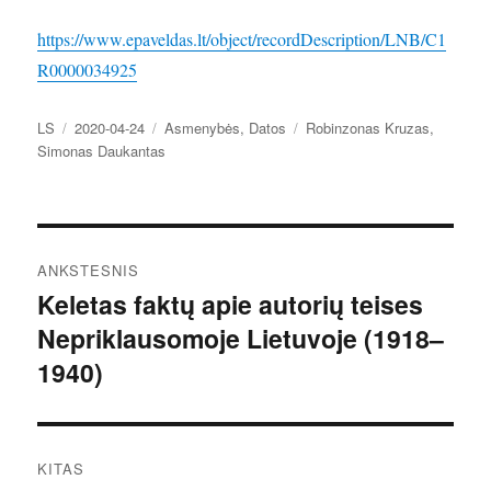
https://www.epaveldas.lt/object/recordDescription/LNB/C1
R0000034925
Autorius
Paskelbta
Kategorijos
Žymos
LS
2020-04-24
Asmenybės
,
Datos
Robinzonas Kruzas
,
Simonas Daukantas
Navigacija
ANKSTESNIS
tarp
Keletas faktų apie autorių teises
Ankstesnis
Nepriklausomoje Lietuvoje (1918–
įrašas:
įrašų
1940)
KITAS