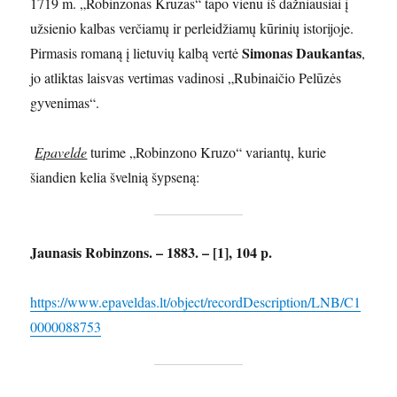
1719 m. „Robinzonas Kruzas“ tapo vienu iš dažniausiai į
užsienio kalbas verčiamų ir perleidžiamų kūrinių istorijoje.
Simonas Daukantas
Pirmasis romaną į lietuvių kalbą vertė
,
jo atliktas laisvas vertimas vadinosi „Rubinaičio Pelūzės
gyvenimas“.
Epavelde
turime „Robinzono Kruzo“ variantų, kurie
šiandien kelia švelnią šypseną:
Jaunasis Robinzons. – 1883. – [1], 104 p.
https://www.epaveldas.lt/object/recordDescription/LNB/C1
0000088753