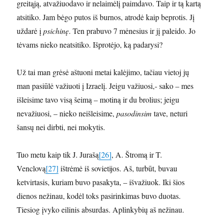
greitąją, atvažiuodavo ir nelaimėlį paimdavo. Taip ir tą kartą
atsitiko. Jam bėgo putos iš burnos, atrodė kaip beprotis. Jį
uždarė į
psichinę
. Ten prabuvo 7 mėnesius ir jį paleido. Jo
tėvams nieko neatsitiko. Išprotėjo, ką padarysi?
Už tai man grėsė aštuoni metai kalėjimo, tačiau vietoj jų
man pasiūlė važiuoti į Izraelį. Jeigu važiuosi,- sako – mes
išleisime tavo visą šeimą – motiną ir du brolius; jeigu
nevažiuosi, – nieko neišleisime,
pasodinsim
tave, neturi
šansų nei dirbti, nei mokytis.
Tuo metu kaip tik J. Jurašą
[26]
, A. Štromą ir T.
Venclovą
[27]
ištrėmė iš sovietijos. Aš, turbūt, buvau
ketvirtasis, kuriam buvo pasakyta, – išvažiuok. Iki šios
dienos nežinau, kodėl toks pasirinkimas buvo duotas.
Tiesiog įvyko eilinis absurdas. Aplinkybių aš nežinau.