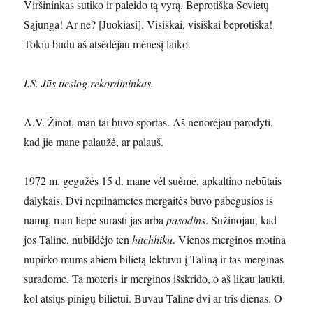
Viršininkas sutiko ir paleido tą vyrą. Beprotiška Sovietų
Sąjunga! Ar ne? [Juokiasi]. Visiškai, visiškai beprotiška!
Tokiu būdu aš atsėdėjau mėnesį laiko.
I.S. Jūs tiesiog rekordininkas.
A.V. Žinot, man tai buvo sportas. Aš nenorėjau parodyti,
kad jie mane palaužė, ar palauš.
1972 m. gegužės 15 d. mane vėl suėmė, apkaltino nebūtais
dalykais. Dvi nepilnametės mergaitės buvo pabėgusios iš
namų, man liepė surasti jas arba
pasodins
. Sužinojau, kad
jos Taline, nubildėjo ten
hitchhiku
. Vienos merginos motina
nupirko mums abiem bilietą lėktuvu į Taliną ir tas merginas
suradome. Ta moteris ir merginos išskrido, o aš likau laukti,
kol atsiųs pinigų bilietui. Buvau Taline dvi ar tris dienas. O