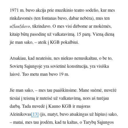
1971 m. buvo akcija prie muzikinio teatro sodelio, kur mes
rinkdavomės (ten fontanas buvo, dabar nebėra), mus ten
užlauždavo
, tikrindavo. O mes visi dirbome ar mokėmės,
kitaip būtų pasodinę už valkatavimą. 15 parų. Vieną dieną
jie man sako, – ateik į KGB pokalbiui.
Atsakiau, kad neateisiu, nes niekuo nenusikaltau, o be to,
Sovietų Sąjungoje yra sovietinė konstitucija, yra visiška
laisvė. Tuo metu man buvo 19 m.
Jie man sako, – mes tau paaiškinsime. Mane suėmė, nuvežė
tiesiai į teismą ir nuteisė už valkatavimą, nors aš turėjau
darbą. Tada nuvedė į Kauno KGB ir majoras
Aleinikovas
[13]
(jis, matyt, buvo atsakingas už hipius) sako,
– matai, mes tau įrodėm, kad tu kaltas, o Tarybų Sąjungos