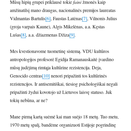
Mūsų hipių grupei priklausė tokie
faini
žmonės kaip
amžinatilsį mano draugas, nacionalinės premijos laureatas
Vidmantas Bartulis
[6]
, Faustas Latėnas
[7]
, Vilnonis Julius
(groja varpais Kaune), Algis Mikelėnas, a.a. Kęstas
Lušas
[8]
, a.a. džiazmenas Džiza
[9]
.
Mes kvestionavome tuometinę sistemą. VDU kultūros
antropologijos profesorė Egidija Ramanauskaitė įvardino
mūsų judėjimą rimtąja kultūrine rezistencija. Deja,
Genocido centras
[10]
nenori pripažinti tos kultūrinės
rezistencijos. Ir antisemitiškai, tiesiog psichologiškai negali
pripažinti žydui kovotojo už Lietuvos laisvę statuso. Juk
tokių nebūna, ar ne?
Mane pirmą kartą suėmė kai man suėjo 18 metų. Tuo metu,
1970 metų spalį, bandėme organizuoti Estijoje pogrindinę