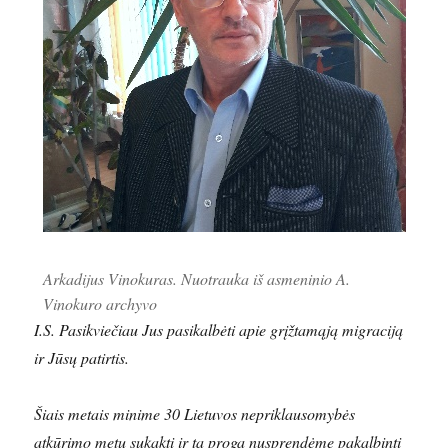
Arkadijus Vinokuras. Nuotrauka iš asmeninio A.
Vinokuro archyvo
I.S. Pasikviečiau Jus pasikalbėti apie grįžtamąją migraciją
ir Jūsų patirtis.
Šiais metais minime 30 Lietuvos nepriklausomybės
atkūrimo metų sukaktį ir ta proga nusprendėme pakalbinti