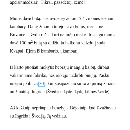
apelsinmedžiai). Tikrai, pažadėtoji žemė!
Mums davė butą. Lietuvoje gyvenom 5-4 žmonės vienam
kambary. Daug žmonių turėjo savo butus, mes – ne.
Buvome ta žydų rūšis, kuri neturėjo nieko. Ir staiga mums
2
davė 100 m
butą su didžiuliu balkonu vaizdu į sodą.
Kvapai! Ėjom iš kambario, į kambarį.
Iš karto puoliau mokytis hebrajų ir anglų kalbų, dirbau
vakariniame fabrike, nes reikėjo uždirbti pinigų. Paskui
nuėjau į kibucą
[30]
, kur susipažinau su savo pirmą žmona,
amžinatilsį, Ingrida (Švedijos žyde, žydų kilmės švede).
Aš kažkaip nepritapau Izraelyje. Išėjo taip, kad išvažiavau
su Ingrida į Švediją. Ją vedžiau.