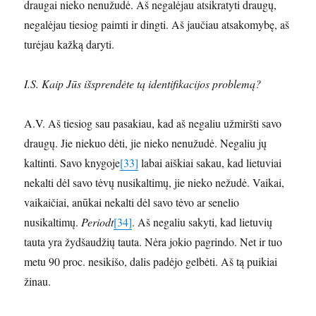
draugai nieko nenužudė. Aš negalėjau atsikratyti draugų,
negalėjau tiesiog paimti ir dingti. Aš jaučiau atsakomybę, aš
turėjau kažką daryti.
I.S. Kaip Jūs išsprendėte tą identifikacijos problemą?
A.V. Aš tiesiog sau pasakiau, kad aš negaliu užmiršti savo
draugų. Jie niekuo dėti, jie nieko nenužudė. Negaliu jų
kaltinti. Savo knygoje
[33]
labai aiškiai sakau, kad lietuviai
nekalti dėl savo tėvų nusikaltimų, jie nieko nežudė. Vaikai,
vaikaičiai, anūkai nekalti dėl savo tėvo ar senelio
nusikaltimų.
Periodt
[34]
. Aš negaliu sakyti, kad lietuvių
tauta yra žydšaudžių tauta. Nėra jokio pagrindo. Net ir tuo
metu 90 proc. nesikišo, dalis padėjo gelbėti. Aš tą puikiai
žinau.