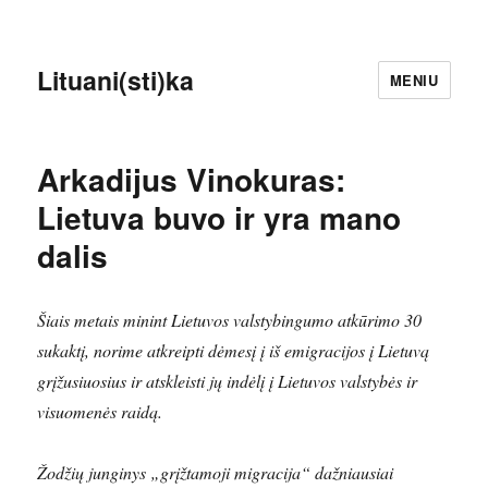
Lituani(sti)ka
MENIU
Arkadijus Vinokuras:
Lietuva buvo ir yra mano
dalis
Šiais metais minint Lietuvos valstybingumo atkūrimo 30
sukaktį, norime atkreipti dėmesį į iš emigracijos į Lietuvą
grįžusiuosius ir atskleisti jų indėlį į Lietuvos valstybės ir
visuomenės raidą.
Žodžių junginys „grįžtamoji migracija“ dažniausiai