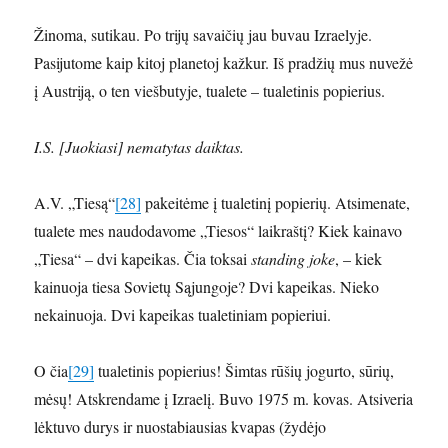
Žinoma, sutikau. Po trijų savaičių jau buvau Izraelyje.
Pasijutome kaip kitoj planetoj kažkur. Iš pradžių mus nuvežė
į Austriją, o ten viešbutyje, tualete – tualetinis popierius.
I.S. [Juokiasi] nematytas daiktas.
A.V. „Tiesą“
[28]
pakeitėme į tualetinį popierių. Atsimenate,
tualete mes naudodavome „Tiesos“ laikraštį? Kiek kainavo
„Tiesa“ – dvi kapeikas. Čia toksai
standing joke
, – kiek
kainuoja tiesa Sovietų Sąjungoje? Dvi kapeikas. Nieko
nekainuoja. Dvi kapeikas tualetiniam popieriui.
O čia
[29]
tualetinis popierius! Šimtas rūšių jogurto, sūrių,
mėsų! Atskrendame į Izraelį. Buvo 1975 m. kovas. Atsiveria
lėktuvo durys ir nuostabiausias kvapas (žydėjo