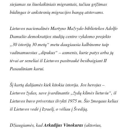
siejamas su šiuolaikiniais migrantais, tačiau grįžimas
būdingas ir ankstesnių migracijos bangų atstovams.
Lietuvos nacionalinės Martyno Mažvydo bibliotekos Adolfo
Damušio demokratijos studijų centro vykdomo projekto
„30 istorijų 30 metų“ metu daugiausia kalbinome taip
vadinamuosius „dipukus“ – asmenis, kurie patys arba jų
tėvai ar seneliai iš Lietuvos pasitraukė besibaigiant II
Pasauliniam karui.
Šį kartą dalijamės kiek kitokia istorija. Jos herojus –
Lietuvos žydas, save įvardinantis „žydų kilmės lietuviu“, iš
Lietuvos buvo priverstas išvykti 1975 m. Šio žmogaus kelias
iš Lietuvos vedė į Izraelį, o vėliau į Švediją.
Džiaugiamės, kad
Arkadijus Vinokuras
(aktorius,