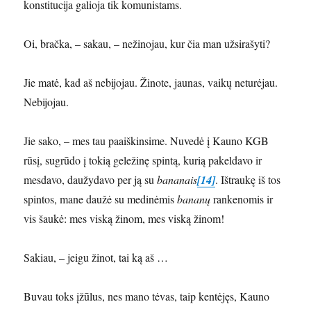
konstitucija galioja tik komunistams.
Oi, bračka, – sakau, – nežinojau, kur čia man užsirašyti?
Jie matė, kad aš nebijojau. Žinote, jaunas, vaikų neturėjau.
Nebijojau.
Jie sako, – mes tau paaiškinsime. Nuvedė į Kauno KGB
rūsį, sugrūdo į tokią geležinę spintą, kurią pakeldavo ir
mesdavo, daužydavo per ją su
bananais
[14]
. Ištraukę iš tos
spintos, mane daužė su medinėmis
bananų
rankenomis ir
vis šaukė: mes viską žinom, mes viską žinom!
Sakiau, – jeigu žinot, tai ką aš …
Buvau toks įžūlus, nes mano tėvas, taip kentėjęs, Kauno