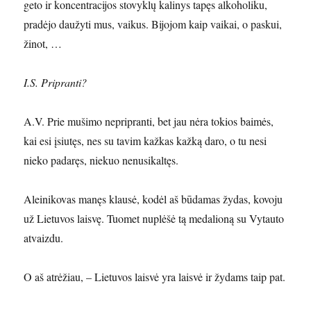
geto ir koncentracijos stovyklų kalinys tapęs alkoholiku,
pradėjo daužyti mus, vaikus. Bijojom kaip vaikai, o paskui,
žinot, …
I.S. Pripranti?
A.V. Prie mušimo nepripranti, bet jau nėra tokios baimės,
kai esi įsiutęs, nes su tavim kažkas kažką daro, o tu nesi
nieko padaręs, niekuo nenusikaltęs.
Aleinikovas manęs klausė, kodėl aš būdamas žydas, kovoju
už Lietuvos laisvę. Tuomet nuplėšė tą medalioną su Vytauto
atvaizdu.
O aš atrėžiau, – Lietuvos laisvė yra laisvė ir žydams taip pat.