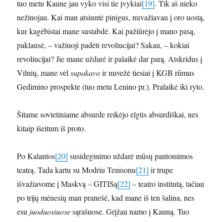
tuo metu Kaune jau vyko visi tie įvykiai
[19]
. Tik aš nieko
nežinojau. Kai man atsiuntė pinigus, nuvažiavau į oro uostą,
kur kagėbistai mane sustabdė. Kai pažiūrėjo į mano pasą,
paklausė, – važiuoji padėti revoliucijai? Sakau, – kokiai
revoliucijai? Jie mane uždarė ir palaikė dar parą. Atskridus į
Vilnių, mane vėl
supakavo
ir nuvežė tiesiai į KGB rūmus
Gedimino prospekte (tuo metu Lenino pr.). Pralaikė iki ryto.
Šitame sovietiniame absurde reikėjo elgtis absurdiškai, nes
kitaip išeitum iš proto.
Po Kalantos
[20]
susideginimo uždarė mūsų pantomimos
teatrą. Tada kartu su Modriu Tenisonu
[21]
ir trupe
išvažiavome į Maskvą – GITISą
[22]
– teatro institutą, tačiau
po trijų mėnesių man pranešė, kad mane iš ten šalina, nes
esu
juoduosiuose
sąrašuose. Grįžau namo į Kauną. Tuo