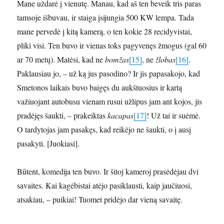
Mane uždarė į vienutę. Manau, kad aš ten beveik tris paras
tamsoje išbuvau, ir staiga įsijungia 500 KW lempa. Tada
mane pervedė į kitą kamerą, o ten kokie 28 recidyvistai,
pliki visi. Ten buvo ir vienas toks pagyvenęs žmogus (gal 60
ar 70 metų). Matėsi, kad ne
bomžas
[15]
, ne
žlobas
[16]
.
Paklausiau jo, – už ką jus pasodino? Ir jis papasakojo, kad
Smetonos laikais buvo baigęs du aukštuosius ir kartą
važiuojant autobusu vienam rusui užlipus jam ant kojos, jis
pradėjęs šaukti, – prakeiktas
kacapas
[17]
! Už tai ir suėmė.
O tardytojas jam pasakęs, kad reikėjo ne šaukti, o į ausį
pasakyti. [Juokiasi].
Būtent, komedija ten buvo. Ir šitoj kameroj prasėdėjau dvi
savaites. Kai kagėbistai atėjo pasiklausti, kaip jaučiuosi,
atsakiau, – puikiai! Tuomet pridėjo dar vieną savaitę.