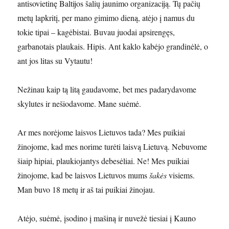
antisovietinę Baltijos šalių jaunimo organizaciją. Tų pačių
metų lapkritį, per mano gimimo dieną, atėjo į namus du
tokie tipai – kagėbistai. Buvau juodai apsirengęs,
garbanotais plaukais. Hipis. Ant kaklo kabėjo grandinėlė, o
ant jos litas su Vytautu!
Nežinau kaip tą litą gaudavome, bet mes padarydavome
skylutes ir nešiodavome. Mane suėmė.
Ar mes norėjome laisvos Lietuvos tada? Mes puikiai
žinojome, kad mes norime turėti laisvą Lietuvą. Nebuvome
šiaip hipiai, plaukiojantys debesėliai. Ne! Mes puikiai
žinojome, kad be laisvos Lietuvos mums
šakės
visiems.
Man buvo 18 metų ir aš tai puikiai žinojau.
Atėjo, suėmė, įsodino į mašiną ir nuvežė tiesiai į Kauno