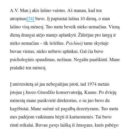
A.V. Man į akis lašino vaistus. Aš manau, kad ten
atropinas
[24]
buvo. Jį paprastai lašina 10 dienų, o man
lašino visą mėnesį. Tuo metu beveik nieko nemačiau. Vieną
dieną draugai atėjo manęs aplankyti. Žiūrėjau pro langą ir
nieko nemačiau – tik šešėlius.
Psichinėj
tame skyriuje
buvau vienas, nieko nebuvo aplinkui. Gal čia buvo
psichologinis spaudimas, nežinau. Negaliu paaiškinti. Mane
pralaikė ten mėnesį.
Į universitetą aš jau nebegalėjau įstoti, tad 1974 metais
įstojau į Juozo Gruodžio konservatoriją, Kaune. Po dviejų
mėnesių mane pasikvietė direktorius, o su juo buvo du
kagėbistai. Mane suėmė už pagalbą dezertyrams. Tuo metu
mes padėjom vaikinams bėgti iš kariuomenės. Tai buvo
rimti reikalai. Buvau gavęs laišką iš žmogaus, kuris pabėgo