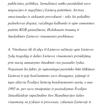
publicistas, politikas, žurnalistas) sutiko pasidalinti savo
migracijos ir sugrįžimo į Lietuvą patirtimis. Atviras,
emocionalus ir siekiantis provokuoti – toks šio pokalbio
pašnekovas drąsiai, vaizdingai kalbantis ir apie asmenines
patirtis KGB gniaužtuose, Holokausto traumą ir
šiuolaikinės Lietuvos visuomenės problemas.
A. Vinokuras tik išvykęs iš Lietuvos sužinojo apie Lietuvos
žydų tragediją ir dalies Lietuvos visuomenės prisidėjimą
prie nacių sumanymo išnaikinti viso pasaulio žydus.
Nepaisant šio fakto, jis sąmoningai pasirinko būti ištikimas
Lietuvai ir joje kenčiantiems savo draugams, įsijungė ir
tapo aktyviu Švedijos lietuvių bendruomenės nariu, o nuo
1985 m. per savo straipsnius ir pasisakymus Švedijos
žiniasklaidoje supažindino šios Skandinavijos šalies
visuomenę su įvykiais ir procesais, vykusiais Lietuvoje ir