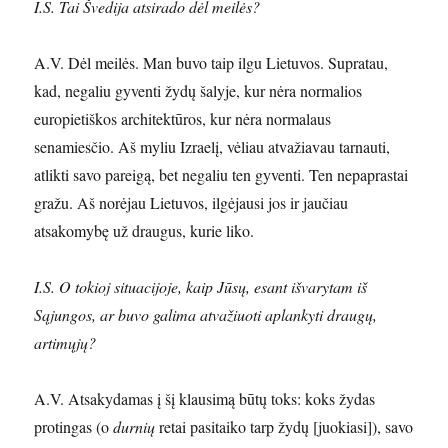
I.S. Tai Švedija atsirado dėl meilės?
A.V. Dėl meilės. Man buvo taip ilgu Lietuvos. Supratau,
kad, negaliu gyventi žydų šalyje, kur nėra normalios
europietiškos architektūros, kur nėra normalaus
senamiesčio. Aš myliu Izraelį, vėliau atvažiavau tarnauti,
atlikti savo pareigą, bet negaliu ten gyventi. Ten nepaprastai
gražu. Aš norėjau Lietuvos, ilgėjausi jos ir jaučiau
atsakomybę už draugus, kurie liko.
I.S. O tokioj situacijoje, kaip Jūsų, esant išvarytam iš
Sąjungos, ar buvo galima atvažiuoti aplankyti draugų,
artimųjų?
A.V. Atsakydamas į šį klausimą būtų toks: koks žydas
protingas (o
durnių
retai pasitaiko tarp žydų [juokiasi]), savo