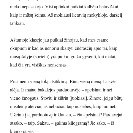
nieko nepasakojo. Visi aplinkui puikiai kalbėjo lietuviškai,
kaip ir mūsų šeima. Aš mokiausi lietuvių mokykloje, darželį
lankiau.
Aštuntoje klasėje jau puikiai žinojau, kad mes esame
okupuoti ir kad aš nenoriu skaityti eilėraščių apie tai, kaip
mūsų šalyje (sovietų) yra puiku, gražu gyventi, kai matai,
kad čia yra visiškas nonsensas.
Prisimenu vieną tokį atsitikimą. Einu vieną dieną Laisvės
alėja. Ir matau bakalėjos parduotuvėje – apelsinai ir nei
vieno žmogaus. Stoviu ir žiūriu [juokiasi]. Žinote, jeigu būtų
nusileidę ateiviai, aš nebūčiau taip nustebęs, kaip tuomet.
Užeinu į tą parduotuvę ir klausiu, – čia apelsinai? Pardavėjai
atsako, – taip. Sakau, – galima kilogramą? Jie sako, – iš
kiemo pusės.