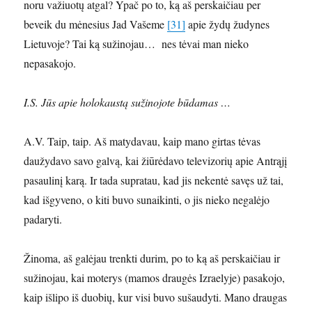
noru važiuotų atgal? Ypač po to, ką aš perskaičiau per
beveik du mėnesius Jad Vašeme
[31]
apie žydų žudynes
Lietuvoje? Tai ką sužinojau… nes tėvai man nieko
nepasakojo.
I.S. Jūs apie holokaustą sužinojote būdamas …
A.V. Taip, taip. Aš matydavau, kaip mano girtas tėvas
daužydavo savo galvą, kai žiūrėdavo televizorių apie Antrąjį
pasaulinį karą. Ir tada supratau, kad jis nekentė savęs už tai,
kad išgyveno, o kiti buvo sunaikinti, o jis nieko negalėjo
padaryti.
Žinoma, aš galėjau trenkti durim, po to ką aš perskaičiau ir
sužinojau, kai moterys (mamos draugės Izraelyje) pasakojo,
kaip išlipo iš duobių, kur visi buvo sušaudyti. Mano draugas