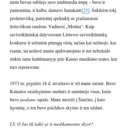
metu buvau subūręs savo multimedia trupę – buvo ir
pantomima, ir kalba, dainavo Jautakaitė
[23]
. Sukūrėm tokį
prolietuvišką, patriotinį spektaklį su gražiausiom
lietuviškom raudom. Vadinosi „Motina“. Kaip
saviveiklininkai dalyvavome Lietuvos saviveiklininkų
konkurse ir užėmėm pirmąją vietą, tačiau kai sužinojo, kas
esame, tai nedavė mums apdovanojimo ir net nebeleido
rinktis tame kultūrnamyje prie Kauno muzikinio teatro
,
kur
mes repetavome.
1973 m. gegužės 18 d. atvažiavo ir vėl mane suėmė. Buvo
Kalantos susideginimo metinės ir suiminėjo visus, kurie
buvo
juodame
sąraše. Mane nuvežė į Šančius, į karo
ligoninę, o ten buvo psichikos skyrius ir ten uždarė.
I.S. O Jus tik laikė ar ir medikamentus skyrė?