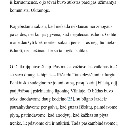
iš kariuomenės, o jo tėvai buvo aukštas pareigas užimantys
komunistai Ukrainoje.
Kagėbistams sakiau, kad niekada neklausiu nei žmogaus
pavardės, nei kur jis gyvena, kad negalėčiau išduoti. Galite
mane daužyti kiek norite,- sakiau jiems, – aš negaliu nieko
išduoti, nes nežinau. Jie su ta logika sutiko.
O iš tikrųjų buvo šitaip. Pas mus atvažiavo tas vaikinas ir aš
su savo draugais hipiais – Ričardu Tankelevičiuni ir Jurgiu
Penkinsku sudeginome jo uniformą, pasą, karinį bilietą, o jį
patį
įkišom
į psichiatrinę ligoninę Vilniuje. O būdas buvo
toks: duodavome daug kodeino
[25]
, su būgno lazdele
patrankydavome per galvą, kad guzas iššoktų, paimdavome
plytą, patrindavome, kad atrodytų, kad kažkas su plyta
trenkė, liepdavome eiti ir nukristi. Tada paskambindavome į