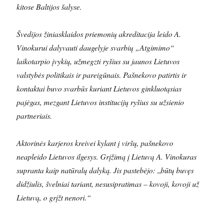
kitose Baltijos šalyse.
Švedijos žiniasklaidos priemonių akreditacija leido A.
Vinokurui dalyvauti daugelyje svarbių „Atgimimo“
laikotarpio įvykių, užmegzti ryšius su jaunos Lietuvos
valstybės politikais ir pareigūnais. Pašnekovo patirtis ir
kontaktai buvo svarbūs kuriant Lietuvos ginkluotąsias
pajėgas, mezgant Lietuvos institucijų ryšius su užsienio
partneriais.
Aktorinės karjeros kreivei kylant į viršų, pašnekovo
neapleido Lietuvos ilgesys. Grįžimą į Lietuvą A. Vinokuras
supranta kaip natūralų dalyką. Jis pastebėjo:
„
būtų buvęs
didžiulis, švelniai tariant, nesusipratimas – kovoji, kovoji už
Lietuvą, o grįžt nenori.“