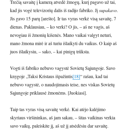
Trečią savaitę į kamerą atvedė žmogų, kurį pagavo už tai,
kad jis vogė televizorių dalis iš radijo fabriko. Jį
supakavo
.
Jis gavo 15 parų [arešto]. Ir tas vyras verkė visą savaitę, 7
dienas. Paklausiau, – ko verki? O jis, – aš ne vagis, aš
nevogiau iš žmonių kišenės. Mano vaikai valgyt neturi,
mano žmona mirė ir aš turiu išlaikyti du vaikus. O kaip aš
juos išlaikysiu, – sako, – kai pinigų trūksta.
Vogti iš fabriko nebuvo vagystė Sovietų Sąjungoje. Savo
knygoje „Taksi Kristaus išpažintis
[18]
“ rašau, kad tai
nebuvo vagystė, o naudojimasis teise, nes viskas Sovietų
Sąjungoje priklausė žmonėms. [Juokiasi].
Taip tas vyras visą savaitę verkė. Kai atėjo kalėjimo
skyriaus viršininkas, aš jam sakau, – šitas vaikinas verkia
savo vaikų, paleiskite jį, aš už jį atsėdėsiu dar savaitę.