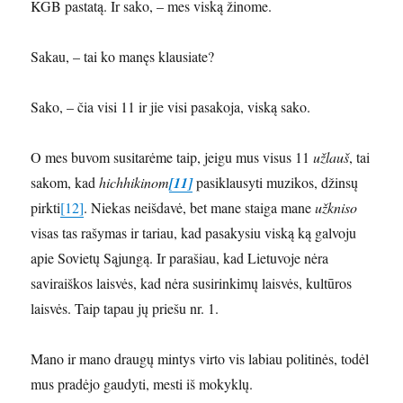
KGB pastatą. Ir sako, – mes viską žinome.
Sakau, – tai ko manęs klausiate?
Sako, – čia visi 11 ir jie visi pasakoja, viską sako.
O mes buvom susitarėme taip, jeigu mus visus 11
užlauš
, tai
sakom, kad
hichhikinom
[11]
pasiklausyti muzikos, džinsų
pirkti
[12]
. Niekas neišdavė, bet mane staiga mane
užkniso
visas tas rašymas ir tariau, kad pasakysiu viską ką galvoju
apie Sovietų Sąjungą. Ir parašiau, kad Lietuvoje nėra
saviraiškos laisvės, kad nėra susirinkimų laisvės, kultūros
laisvės. Taip tapau jų priešu nr. 1.
Mano ir mano draugų mintys virto vis labiau politinės, todėl
mus pradėjo gaudyti, mesti iš mokyklų.