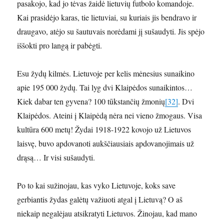
pasakojo, kad jo tėvas žaidė lietuvių futbolo komandoje.
Kai prasidėjo karas, tie lietuviai, su kuriais jis bendravo ir
draugavo, atėjo su šautuvais norėdami jį sušaudyti. Jis spėjo
iššokti pro langą ir pabėgti.
Esu žydų kilmės. Lietuvoje per kelis mėnesius sunaikino
apie 195 000 žydų. Tai lyg dvi Klaipėdos sunaikintos…
Kiek dabar ten gyvena? 100 tūkstančių žmonių
[32]
. Dvi
Klaipėdos. Ateini į Klaipėdą nėra nei vieno žmogaus. Visa
kultūra 600 metų! Žydai 1918-1922 kovojo už Lietuvos
laisvę, buvo apdovanoti aukščiausiais apdovanojimais už
drąsą… Ir visi sušaudyti.
Po to kai sužinojau, kas vyko Lietuvoje, koks save
gerbiantis žydas galėtų važiuoti atgal į Lietuvą? O aš
niekaip negalėjau atsikratyti Lietuvos. Žinojau, kad mano