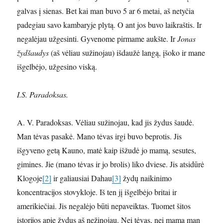
galvas į sienas. Bet kai man buvo 5 ar 6 metai, aš netyčia
padegiau savo kambaryje plytą. O ant jos buvo laikraštis. Ir
negalėjau užgesinti. Gyvenome pirmame aukšte. Ir
Jonas
žydšaudys
(aš vėliau sužinojau) išdaužė langą, įšoko ir mane
išgelbėjo, užgesino viską.
I.S. Paradoksas.
A. V. Paradoksas. Vėliau sužinojau, kad jis žydus šaudė.
Man tėvas pasakė. Mano tėvas irgi buvo beprotis. Jis
išgyveno getą Kauno, matė kaip išžudė jo mamą, sesutes,
gimines. Jie (mano tėvas ir jo brolis) liko dviese. Jis atsidūrė
Klogoje
[2]
ir galiausiai Dahau
[3]
žydų naikinimo
koncentracijos stovykloje. Iš ten jį išgelbėjo britai ir
amerikiečiai. Jis negalėjo būti nepaveiktas. Tuomet šitos
istorijos apie žydus aš nežinojau. Nei tėvas, nei mama man