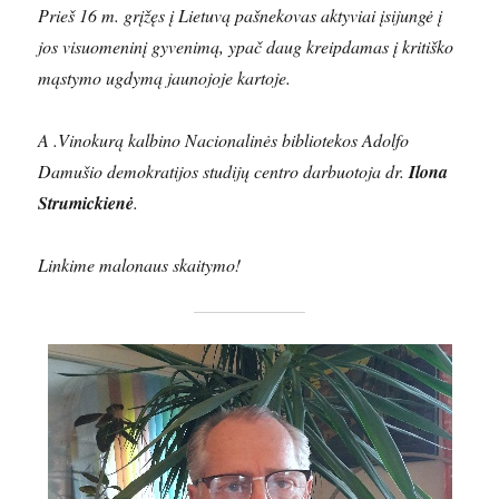
Prieš 16 m. grįžęs į Lietuvą pašnekovas aktyviai įsijungė į
jos visuomeninį gyvenimą, ypač daug kreipdamas į kritiško
mąstymo ugdymą jaunojoje kartoje.
A .Vinokurą kalbino Nacionalinės bibliotekos Adolfo
Damušio demokratijos studijų centro darbuotoja dr.
Ilona
Strumickienė
.
Linkime malonaus skaitymo!