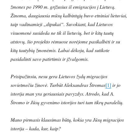
žmones po 1990 m. grįžusius iš emigracijos į Lietuvą.
Žinoma, daugiausia mūsų kalbintųjų buvo etniniai lietuviai,
taip vadinamieji „dipukai“. Suvokiant, kad Lietuvos
visuomenė susideda ne tik iš lietuvių, bet ir kitų tautų
atstovų, šio projekto rėmuose norėjome pasikalbėti ir su
kitų tautybių žmonėmis. Labai dėkoju, kad sutikote
pasidalinti savo patirtimis ir įžvalgomis.
Prisipažinsiu, nesu gera Lietuvos žydų migracijos
sovietmečiu žinovė. Turbūt Aleksandras Štromas
[1]
ir jo
istorija man yra geriausiais pavyzdys. Atrodo, kad A.
Štromo ir Jūsų gyvenimo istorijos turi tam tikrų paralelių.
Mano pirmasis klausimas būtų, kokia yra Jūsų migracijos
istorija – kada, kur, kaip?