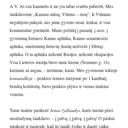
A.V. Aš esu kaunietis ir tai yra labai svarbu pabrėžti. Mes
šaukdavome „Kaunas mūsų, Vilnius – rusų“. Ir Vilniaus
negalėjom pakęsti, nes jame gyveno rusai, lenkai, ir visa
komunistinė grietinėlė. Mano požiūrį į pasaulį, į save, į
gyvenimą formavo Kauno aplinka, Kauno senamiesčio
aplinka, smetoninių lietuvių (kurių neišvežė į Sibirą)
aplinka. O ta aplinka nekentė Rusijos, nekentė okupacijos.
Visa Lietuvos istorija buvo tame kieme (Nemuno g. 14),
kuriame aš augau, – trėmimai, karas. Mes gyvenome tokioje
komunalkėje
– penkios šeimos turėjome po 1 kambarį,
bendrą koridorių, buvo penkios plytos ir vienas tualetas
visiems.
Tame tualete pasikorė
Jonas žydšaudys
, kuris nuolat prieš
nusižudymą šaukdavo: – į galvą, į galvą, į galvą! O paskui
pasikorė ir pasirodė, kad jis šaudė žydus ir daužė vaikų