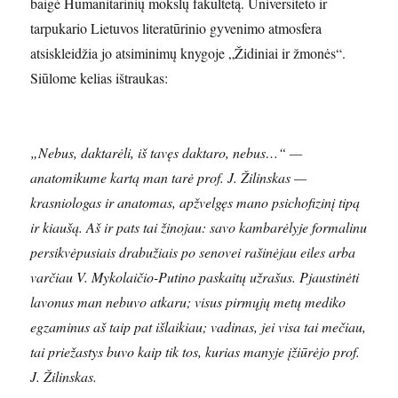
baigė Humanitarinių mokslų fakultetą. Universiteto ir
tarpukario Lietuvos literatūrinio gyvenimo atmosfera
atsiskleidžia jo atsiminimų knygoje „Židiniai ir žmonės“.
Siūlome kelias ištraukas:
„Nebus, daktarėli, iš tavęs daktaro, nebus…“ —
anatomikume kartą man tarė prof. J. Žilinskas —
krasniologas ir anatomas, apžvelgęs mano psichofizinį tipą
ir kiaušą. Aš ir pats tai žinojau: savo kambarėlyje formalinu
persikvėpusiais drabužiais po senovei rašinėjau eiles arba
varčiau V. Mykolaičio-Putino paskaitų užrašus. Pjaustinėti
lavonus man nebuvo atkaru; visus pirmųjų metų mediko
egzaminus aš taip pat išlaikiau; vadinas, jei visa tai mečiau,
tai priežastys buvo kaip tik tos, kurias manyje įžiūrėjo prof.
J. Žilinskas.