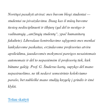
Norėtųsi pasakyti atvirai: mes buvom blogi studentai —
studentai su įsivaizdavimu. Daug kas iš mūsų buvome
tiesiog nedisciplinuoti ir išbjurę (gal dėl to nestigo ir
vadinamųjų „amžinųjų studentų“, ypač humanitarų
fakultete). Liberalaus kontroliavimo sąlygomis mes menkai
lankydavome paskaitas, erzindavome profesorius atviru
apsileidimu, jausdavomės mokymosi pareigos nesaistomais
autonomais ir dėl to nepasiėmėm iš profesorių tiek, kiek
būtume galėję. Prof. G. Študerus kartą, supykęs dėl mano
nepasiruošimo, ne tik nedavė semestrinio kolokviumo
parašo, bet nubloškė mano studijų knygelę į grindis ir ėmė
klykti.
„Židiniai ir žmonės”
Toliau skaityti