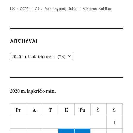
Autorius
Paskelbta
Kategorijos
Žymos
LS
2020-11-24
Asmenybės
,
Datos
Viktoras Katilius
ARCHYVAI
Archyvai
2020 m. lapkričio mėn.
Pr
A
T
K
Pn
Š
S
1