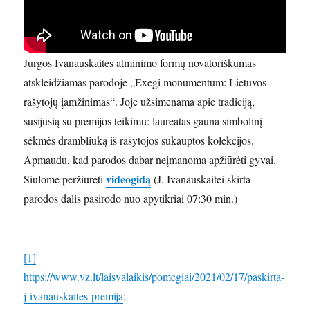
Jurgos Ivanauskaitės atminimo formų novatoriškumas
atskleidžiamas parodoje „Exegi monumentum: Lietuvos
rašytojų įamžinimas“. Joje užsimenama apie tradiciją,
susijusią su premijos teikimu: laureatas gauna simbolinį
sėkmės drambliuką iš rašytojos sukauptos kolekcijos.
Apmaudu, kad parodos dabar neįmanoma apžiūrėti gyvai.
videogidą
Siūlome peržiūrėti
(J. Ivanauskaitei skirta
parodos dalis pasirodo nuo apytikriai 07:30 min.)
[1]
https://www.vz.lt/laisvalaikis/pomegiai/2021/02/17/paskirta-
j-ivanauskaites-premija
;