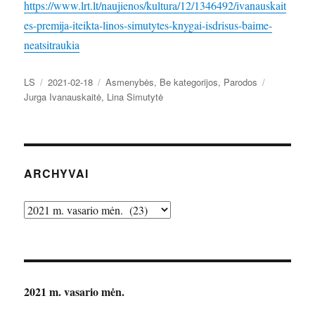
https://www.lrt.lt/naujienos/kultura/12/1346492/ivanauskait
es-premija-iteikta-linos-simutytes-knygai-isdrisus-baime-
neatsitraukia
Autorius
Paskelbta
Kategorijos
Žymos
LS
2021-02-18
Asmenybės
,
Be kategorijos
,
Parodos
Jurga Ivanauskaitė
,
Lina Simutytė
ARCHYVAI
Archyvai
2021 m. vasario mėn.