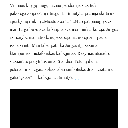
Vilniaus knygų mugę, tačiau pandemija šiek tiek
pakoregavo įprastinį ritmą). L. Simutytei premija skirta už
apsakymų rinkinį „Miesto šventė“. „Nuo pat paauglystės
man Jurga buvo svarbi kaip laisva menininkė, kūrėja. Jurgos
asmenybė man atrodė nepažabojama, norėjosi ir pačiai
išsilaisvinti. Man labai patinka Jurgos ilgi sakiniai,
klampumas, metaforiškas kalbėjimas. Rašymas atsirado,
siekiant užpildyti tuštumą. Šiandien Pelenų diena – ir
pelenai, ir sniegas, viskas labai simboliška. Jos literatūrinė
galia tęsiasi“, – kalbėjo L. Simutytė.
[1]