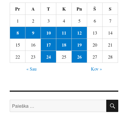
Pr
A
T
K
Pn
Š
S
1
2
3
4
5
6
7
8
9
10
11
12
13
14
17
18
19
15
16
20
21
24
26
22
23
25
27
28
« Sau
Kov »
IEŠ
Ieškoti: