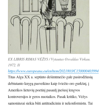
EX LIBRIS RIMAS VĖŽYS / Vytautas Osvaldas Virkau.
1972. Iš
https://www.europeana.eu/en/item/2021803/C150000403994
Titas Alga XX a. septinto dešimtmečio gale pasirodžiusią
debiutanto knygą pasveikino kaip šviežio oro gurkšnį, į
Amerikos lietuvių poetinį pasaulį įnešusį lengvos
kontroversijos ir geros nuotaikos. Pasak kritiko, Vėžys
sąmoningai siekia būti antitradiciniu ir nekonformistu. Tai