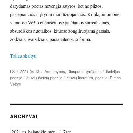
darydamas poetas nevengia satyros, bet ne piktos,
pašiepiančios ir įkyriai moralizuojančios. Kritikų nuomone,
vienuose Vėžio eilėraščiuose jaučiamos surrealistinės,
absurdiškos nuotaikos, kituose žongliruojama garsais,
žodžiais, įvaizdžiais, pačia eilėraščio forma.
„Lietuvių poezija ir poetai JAV: Rimas Vėžys (193
Toliau skaityti
Autorius
Paskelbta
Kategorijos
Žymos
LS
2021-04-13
Asmenybės
,
Diasporos tyrėjams
išeivijos
poezija
,
lietuvių išeivių poezija
,
lietuvių literatūra
,
poezija
,
Rimas
Vėžys
ARCHYVAI
Archyvai