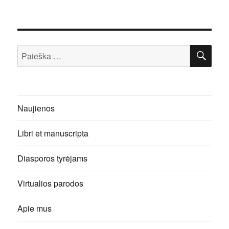
IEŠ
Ieškoti:
Naujienos
Libri et manuscripta
Diasporos tyrėjams
Virtualios parodos
Apie mus