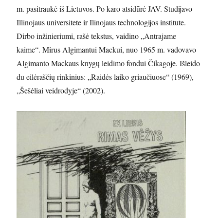
m. pasitraukė iš Lietuvos. Po karo atsidūrė JAV. Studijavo
Illinojaus universitete ir Ilinojaus technologijos institute.
Dirbo inžinieriumi, rašė tekstus, vaidino „Antrajame
kaime“. Mirus Algimantui Mackui, nuo 1965 m. vadovavo
Algimanto Mackaus knygų leidimo fondui Čikagoje. Išleido
du eilėraščių rinkinius: „Raidės laiko griaučiuose“ (1969),
„Šešėliai veidrodyje“ (2002).