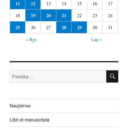
11
12
13
14
15
16
17
19
20
21
18
22
23
24
25
28
29
26
27
30
31
« Rgs
Lap »
IEŠ
Ieškoti:
Naujienos
Libri et manuscripta