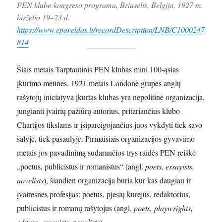
PEN klubo kongreso programa, Briuselis, Belgija, 1927 m.
birželio 19–23 d.
https://www.epaveldas.lt/recordDescription/LNB/C1000247
814
Šiais metais Tarptautinis PEN klubas mini 100-ąsias
įkūrimo metines. 1921 metais Londone grupės anglų
rašytojų iniciatyva įkurtas klubas yra nepolitinė organizacija,
jungianti įvairių pažiūrų autorius, pritariančius klubo
Chartijos tikslams ir įsipareigojančius juos vykdyti tiek savo
šalyje, tiek pasaulyje. Pirmaisiais organizacijos gyvavimo
metais jos pavadinimą sudarančios trys raidės PEN reiškė
„poetus, publicistus ir romanistus“ (angl.
poets, essayists,
novelists
), šiandien organizacija buria kur kas daugiau ir
įvairesnes profesijas: poetus, pjesių kūrėjus, redaktorius,
publicistus ir romanų rašytojus (angl.
poets, playwrights,
editors, essayists, novelists
).