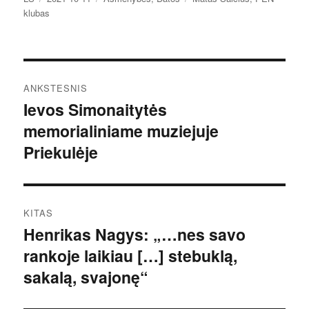
klubas
Navigacija
ANKSTESNIS
tarp
Ievos Simonaitytės
Ankstesnis
memorialiniame muziejuje
įrašas:
įrašų
Priekulėje
KITAS
Henrikas Nagys: „…nes savo
Kitas
rankoje laikiau […] stebuklą,
įrašas:
sakalą, svajonę“