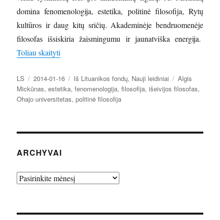
domina fenomenologija, estetika, politinė filosofija, Rytų
kultūros ir daug kitų sričių. Akademinėje bendruomenėje
filosofas išsiskiria žaismingumu ir jaunatviška energija.
„Žaismingasis filosofas Algis Mickūnas”
Toliau skaityti
Autorius
Paskelbta
Kategorijos
Žymos
LS
2014-01-16
Iš Lituanikos fondų
,
Nauji leidiniai
Algis
Mickūnas
,
estetika
,
fenomenologija
,
filosofija
,
išeivijos filosofas
,
Ohajo universitetas
,
politinė filosofija
ARCHYVAI
Archyvai