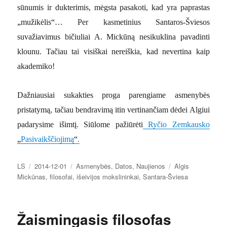
sūnumis ir dukterimis, mėgsta pasakoti, kad yra paprastas
„
mužikėlis
“
… Per kasmetinius Santaros-Šviesos
suvažiavimus bičiuliai A. Mickūną nesikuklina pavadinti
klounu. Tačiau tai visiškai nereiškia, kad nevertina kaip
akademiko!
Dažniausiai sukakties proga parengiame asmenybės
pristatymą, tačiau
bendravim
ą
itin vertinančiam dėdei Algiui
padarysime išimtį. Siūlome pažiūrėti
Ryčio Zemkausko
„
Pasivaikščiojimą
“
.
Autorius
Paskelbta
Kategorijos
Žymos
LS
2014-12-01
Asmenybės
,
Datos
,
Naujienos
Algis
Mickūnas
,
filosofai
,
išeivijos mokslininkai
,
Santara-Šviesa
Žaismingasis filosofas