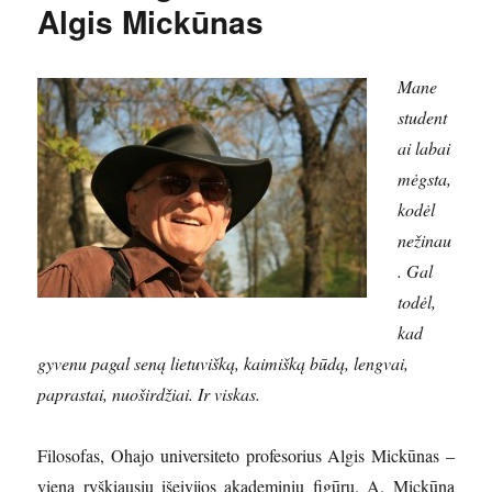
Algis Mickūnas
Mane
student
ai labai
mėgsta,
kodėl
nežinau
. Gal
todėl,
kad
gyvenu pagal seną lietuvišką, kaimišką būdą, lengvai,
paprastai, nuoširdžiai. Ir viskas.
Filosofas, Ohajo universiteto profesorius Algis Mickūnas –
viena ryškiausių išeivijos akademinių figūrų. A. Mickūną