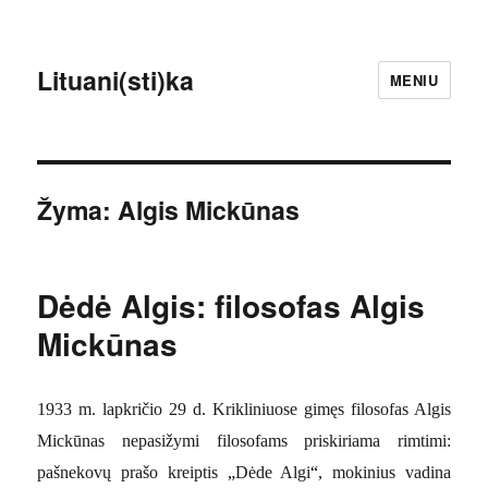
Lituani(sti)ka
MENIU
Žyma:
Algis Mickūnas
Dėdė Algis: filosofas Algis
Mickūnas
1933 m. lapkri
čio 29 d. Krikliniuose gimęs filosofas Algis
Mickūnas nepasižymi filosofams priskiriama rimtimi:
pašnekovų prašo kreiptis
„
Dėde Algi
“
, mokinius vadina