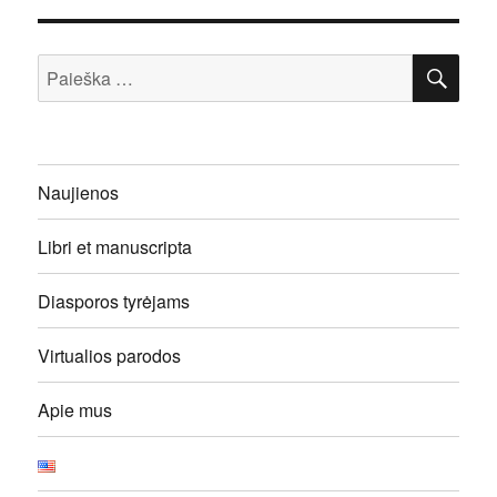
IEŠ
Ieškoti:
Naujienos
Libri et manuscripta
Diasporos tyrėjams
Virtualios parodos
Apie mus