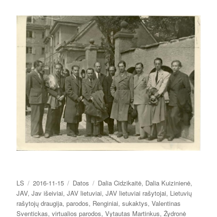
Autorius
Paskelbta
Kategorijos
Žymos
LS
2016-11-15
Datos
Dalia Cidzikaitė
,
Dalia Kuizinienė
,
JAV
,
Jav išeiviai
,
JAV lietuviai
,
JAV lietuviai rašytojai
,
Lietuvių
rašytojų draugija
,
parodos
,
Renginiai
,
sukaktys
,
Valentinas
Sventickas
,
virtualios parodos
,
Vytautas Martinkus
,
Žydronė