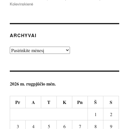
Kolevinskienė
ARCHYVAI
Archyvai
2026 m. rugpjūčio mėn.
Pr
A
T
K
Pn
Š
S
1
2
3
4
5
6
7
8
9