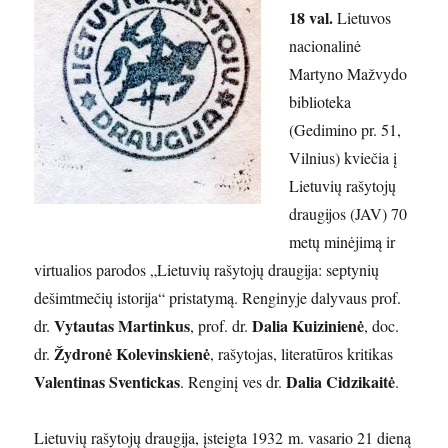
18 val.
Lietuvos
nacionalinė
Martyno Mažvydo
biblioteka
(Gedimino pr. 51,
Vilnius) kviečia į
Lietuvių rašytojų
draugijos (JAV) 70
metų minėjimą ir
virtualios parodos „Lietuvių rašytojų draugija: septynių
dešimtmečių istorija“ pristatymą. Renginyje dalyvaus prof.
Vytautas Martinkus
Dalia Kuizinienė
dr.
, prof. dr.
, doc.
Žydronė Kolevinskienė
dr.
, rašytojas, literatūros kritikas
Valentinas Sventickas
Dalia Cidzikaitė
. Renginį ves dr.
.
Lietuvių rašytojų draugija, įsteigta 1932 m. vasario 21 dieną