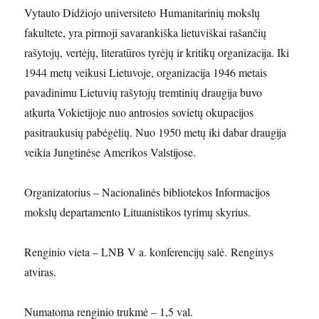
Vytauto Didžiojo universiteto Humanitarinių mokslų
fakultete, yra pirmoji savarankiška lietuviškai rašančių
rašytojų, vertėjų, literatūros tyrėjų ir kritikų organizacija. Iki
1944 metų veikusi Lietuvoje, organizacija 1946 metais
pavadinimu Lietuvių rašytojų tremtinių draugija buvo
atkurta Vokietijoje nuo antrosios sovietų okupacijos
pasitraukusių pabėgėlių. Nuo 1950 metų iki dabar draugija
veikia Jungtinėse Amerikos Valstijose.
Organizatorius – Nacionalinės bibliotekos Informacijos
mokslų departamento Lituanistikos tyrimų skyrius.
Renginio vieta – LNB V a. konferencijų salė. Renginys
atviras.
Numatoma renginio trukmė – 1,5 val.