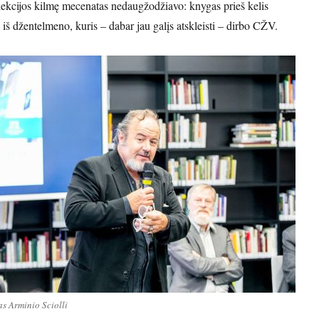
ekcijos kilmę mecenatas nedaugžodžiavo: knygas prieš kelis
 iš džentelmeno, kuris – dabar jau galįs atskleisti – dirbo CŽV.
s Arminio Sciolli