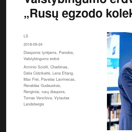
„Rusų egzodo kolek
Autorius
LS
Paskelbta
2018-09-24
Kategorijos
Diasporos tyrėjams
,
Parodos
,
Valstybingumo erdvė
Žymos
Arminio Sciolli
,
Charbinas
,
Dalia Cidzikaitė
,
Lena Eltang
,
Max Frei
,
Pavelas Lavrinecas
,
Renaldas Gudauskas
,
Renginiai
,
rusų diaspora
,
Tomas Venclova
,
Vytautas
Landsbergis