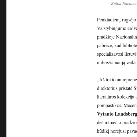
Kalba Nacionali
Penktadienį, rugsėjo
Valstybingumo erdvėj
pradžioje Nacionalinė
pabrėžė, kad bibliotek
specializavosi lietuv
nubrėžia naują veiklo
„Aš tokio antreprener
direktorius pristatė 
literatūros kolekcija
pompastikos. Mecenat
Vytauto Landsberg
dešimtmečio pradžioj
kūdikį norėjusi pavad