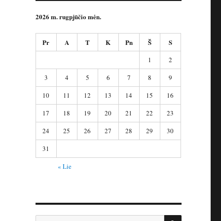
2026 m. rugpjūčio mėn.
Pr
A
T
K
Pn
Š
S
1
2
3
4
5
6
7
8
9
10
11
12
13
14
15
16
17
18
19
20
21
22
23
24
25
26
27
28
29
30
31
« Lie
IEŠKOTI
Ieškoti: