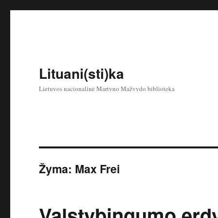
Lituani(sti)ka
Lietuvos nacionalinė Martyno Mažvydo biblioteka
Žyma:
Max Frei
Valstybingumo erdv