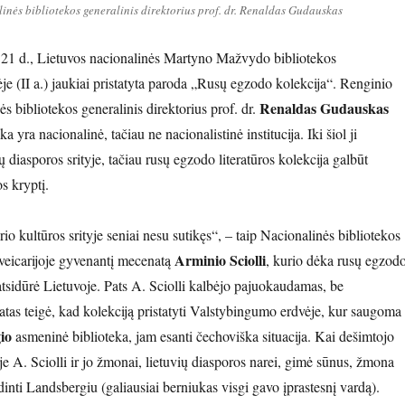
nės bibliotekos generalinis direktorius prof. dr. Renaldas Gudauskas
 21 d., Lietuvos nacionalinės Martyno Mažvydo bibliotekos
e (II a.) jaukiai pristatyta paroda „Rusų egzodo kolekcija“. Renginio
Renaldas Gudauskas
s bibliotekos generalinis direktorius prof. dr.
a yra nacionalinė, tačiau ne nacionalistinė institucija. Iki šiol ji
ių diasporos srityje, tačiau rusų egzodo literatūros kolekcija galbūt
s kryptį.
io kultūros srityje seniai nesu sutikęs“, – taip Nacionalinės bibliotekos
Arminio Sciolli
Šveicarijoje gyvenantį mecenatą
, kurio dėka rusų egzod
 atsidūrė Lietuvoje. Pats A. Sciolli kalbėjo pajuokaudamas, be
as teigė, kad kolekciją pristatyti Valstybingumo erdvėje, kur saugoma
io
asmeninė biblioteka, jam esanti čechoviška situacija. Kai dešimtojo
e A. Sciolli ir jo žmonai, lietuvių diasporos narei, gimė sūnus, žmona
inti Landsbergiu (galiausiai berniukas visgi gavo įprastesnį vardą).