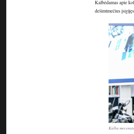
Kalbėdamas apie kol
dešimtmečius įsigijęs
Kalba mecenata