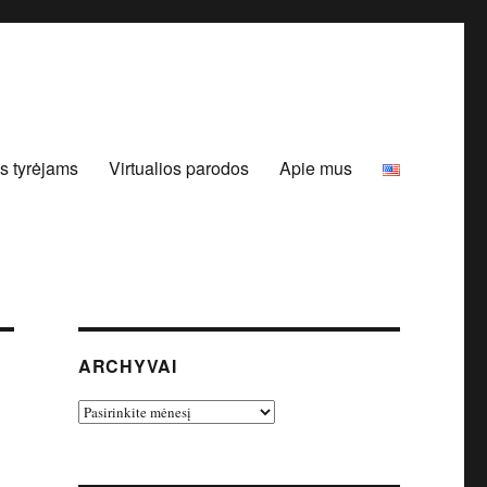
s tyrėjams
Virtualios parodos
Apie mus
ARCHYVAI
Archyvai