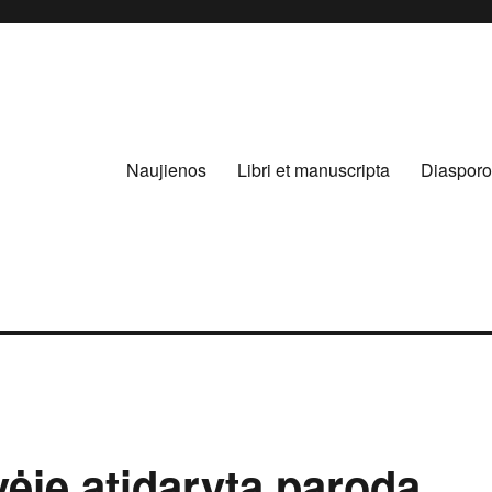
Naujienos
Libri et manuscripta
Diasporo
ėje atidaryta paroda