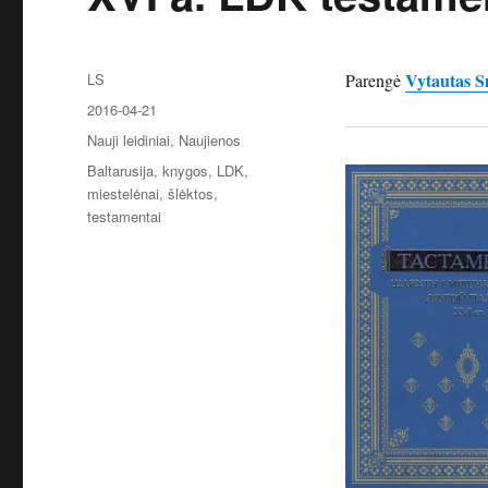
Autorius
Vytautas S
LS
Parengė
Paskelbta
2016-04-21
Kategorijos
Nauji leidiniai
,
Naujienos
Žymos
Baltarusija
,
knygos
,
LDK
,
miestelėnai
,
šlėktos
,
testamentai