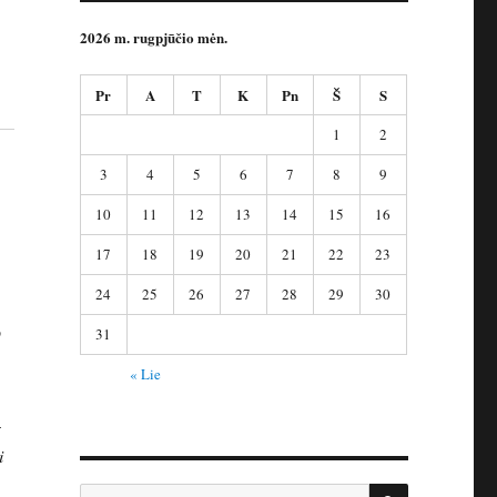
2026 m. rugpjūčio mėn.
Pr
A
T
K
Pn
Š
S
1
2
3
4
5
6
7
8
9
10
11
12
13
14
15
16
17
18
19
20
21
22
23
24
25
26
27
28
29
30
o
31
« Lie
–
i
IEŠKOTI
Ieškoti: