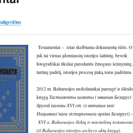
milgevičius
Testamentai – retai skelbiama dokumentų rūšis. O
juk tai vienas įdomiausių istorijos šaltinių, beveik
fotografiškai tiksliai parodantis žmogaus šeimyninę,
turtinę padėtį, istorijos procesų įtaką toms padėtims.
2012 m. Baltarusijos mokslininkai parengė ir išleid
knygą
Тастаменты шляхты і мяшчан Беларусі
другой паловы ХVІ ст. (з актавых кніг
Нацыянал’нага гістарычнага архіва Беларусі)
XVI a. Baltarusijos šlėktų ir miestelėnų testamenta
(iš Baltarusijos istorijos archyvo aktų knygų
).