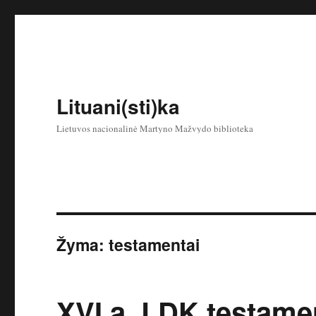
Lituani(sti)ka
Lietuvos nacionalinė Martyno Mažvydo biblioteka
Žyma:
testamentai
XVI a. LDK testame