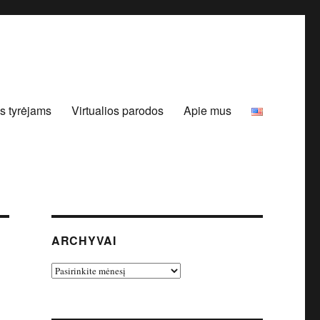
s tyrėjams
Virtualios parodos
Apie mus
ARCHYVAI
Archyvai