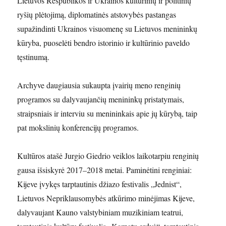
Lietuvos Respublikos ir Ukrainos kultūrinių ir politinių
ryšių plėtojimą, diplomatinės atstovybės pastangas
supažindinti Ukrainos visuomenę su Lietuvos menininkų
kūryba, puoselėti bendro istorinio ir kultūrinio paveldo
tęstinumą.
Archyve daugiausia sukaupta įvairių meno renginių
programos su dalyvaujančių menininkų pristatymais,
straipsniais ir interviu su menininkais apie jų kūrybą, taip
pat mokslinių konferencijų programos.
Kultūros atašė Jurgio Giedrio veiklos laikotarpiu renginių
gausa išsiskyrė 2017–2018 metai. Paminėtini renginiai:
Kijeve įvykęs tarptautinis džiazo festivalis „Jednist“,
Lietuvos Nepriklausomybės atkūrimo minėjimas Kijeve,
dalyvaujant Kauno valstybiniam muzikiniam teatrui,