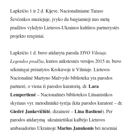
Lapkričio 1 ir 2 d. Kijeve, Nacionaliniame Taraso
Ševčenkos muziejuje, įvyko du baigiamieji nuo metų
pradžios vykdyto Lietuvos-Ukrainos kultūros partnerystės
projekto renginiai.
Lapkričio 1 d. buvo atidaryta paroda
YIVO Vilniuje.
Legendos pradžia
, kurios ankstesnės versijos 2015 m. buvo
sėkmingai pristatytos Krokuvoje ir Vilniuje. Lietuvos
Nacionalinė Martyno Mažvydo biblioteka yra parodos
Lara
partnerė, o viena iš parodos kuratorių, dr.
Lempertienė
– Nacionalinės bibliotekos Lituanistikos
skyriaus vyr. metodininkė-tyrėja (kita parodos kuratorė – dr.
Giedrė Jankevičiūtė
Lina Bastienė
, dizainerė –
). Per
parodos atidarymą ukrainietiškai kalbėjo Lietuvos
Marius Janukonis
ambasadorius Ukrainoje
bei neseniai