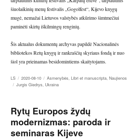
tarptautinis kultūrų festivalis „Karpatų erdvė“, tarptautinis
šiuolaikinių menų festivalis „Gogolfest“, Kijevo knygų
mugė, nemažai Lietuvos valstybės atkūrimo šimtmečiui
paminėti skirtų iškilmingų renginių.
Šis aktualus dokumentų archyvas papildė Nacionalinės
bibliotekos Retų knygų ir rankraščių skyriaus fondą ir nuo
šiol yra prieinamas besidomintiems skaitytojams.
Autorius
Paskelbta
Kategorijos
LS
2020-08-10
Asmenybės
,
Libri et manuscripta
,
Naujienos
Žymos
Jurgis Giedrys
,
Ukraina
Rytų Europos žydų
modernizmas: paroda ir
seminaras Kijeve