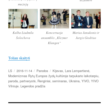
dizainerė
muziejų
Kalba Liudmila
Koncertuoja
Marius Janukonis ir
Šolochova
ansamblis „Klezmer
Jurgis Giedrius
Klangen“
„Rytų Europos žydų modernizmas: paroda ir semina
Toliau skaityti
Autorius
Paskelbta
Kategorijos
Žymos
LS
2016-11-14
Parodos
Kijevas
,
Lara Lempertienė
,
Modernizmas Rytų Europos žydų kultūroje tarpukario laikotarpiu
,
paroda
,
partnerystė
,
Renginiai
,
seminaras
,
Ukraina
,
YIVO
,
YIVO
Vilniuje. Legendos pradžia