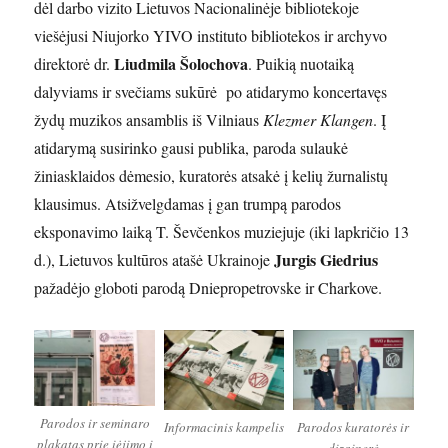
dėl darbo vizito Lietuvos Nacionalinėje bibliotekoje
viešėjusi Niujorko YIVO instituto bibliotekos ir archyvo
Liudmila Šolochova
direktorė dr.
. Puikią nuotaiką
dalyviams ir svečiams sukūrė po atidarymo koncertavęs
žydų muzikos ansamblis iš Vilniaus
Klezmer Klangen
. Į
atidarymą susirinko gausi publika, paroda sulaukė
žiniasklaidos dėmesio, kuratorės atsakė į kelių žurnalistų
klausimus. Atsižvelgdamas į gan trumpą parodos
eksponavimo laiką T. Ševčenkos muziejuje (iki lapkričio 13
Jurgis Giedrius
d.), Lietuvos kultūros atašė Ukrainoje
pažadėjo globoti parodą Dniepropetrovske ir Charkove.
Parodos ir seminaro
Informacinis kampelis
Parodos kuratorės ir
plakatas prie įėjimo į