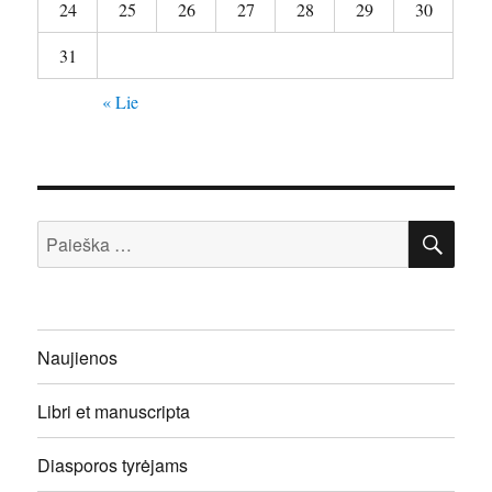
24
25
26
27
28
29
30
31
« Lie
IEŠ
Ieškoti:
Naujienos
Libri et manuscripta
Diasporos tyrėjams