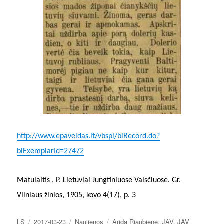
http://www.epaveldas.lt/vbspi/biRecord.do?
biExemplarId=27472
Matulaitis , P. Lietuviai Jungtiniuose Valsčiuose. Gr.
Vilniaus žinios, 1905, kovo 4(17), p. 3
Autorius
Paskelbta
Kategorijos
Žymos
LS
2017-03-23
Naujienos
Arida Riaubienė
,
JAV
,
JAV