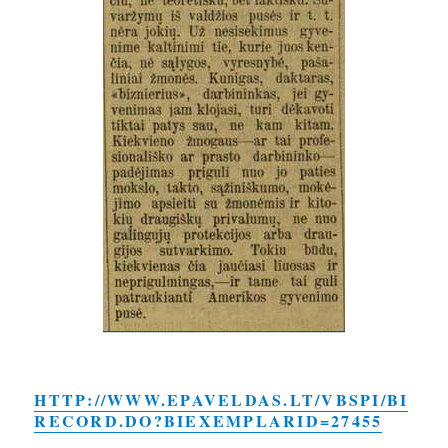
HTTP://WWW.EPAVELDAS.LT/VBSPI/BI
RECORD.DO?BIEXEMPLARID=27455