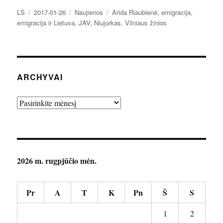
Autorius
Paskelbta
Kategorijos
Žymos
LS
2017-01-26
Naujienos
Arida Riaubienė
,
emigracija
,
emigracija ir Lietuva
,
JAV
,
Niujorkas
,
Vilniaus žinios
ARCHYVAI
Archyvai
2026 m. rugpjūčio mėn.
Pr
A
T
K
Pn
Š
S
1
2