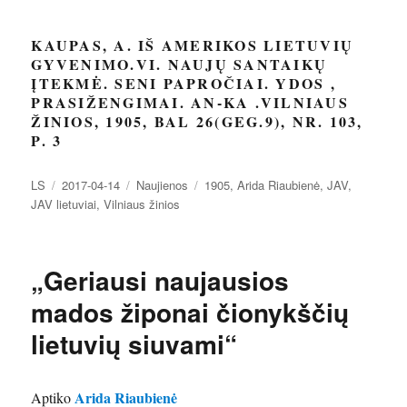
KAUPAS, A. IŠ AMERIKOS LIETUVIŲ
GYVENIMO.VI. NAUJŲ SANTAIKŲ
ĮTEKMĖ. SENI PAPROČIAI. YDOS ,
PRASIŽENGIMAI. AN-KA .VILNIAUS
ŽINIOS, 1905, BAL 26(GEG.9), NR. 103,
P. 3
Autorius
Paskelbta
Kategorijos
Žymos
LS
2017-04-14
Naujienos
1905
,
Arida Riaubienė
,
JAV
,
JAV lietuviai
,
Vilniaus žinios
„Geriausi naujausios
mados žiponai čionykščių
lietuvių siuvami“
Arida Riaubienė
Aptiko