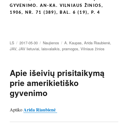
GYVENIMO. AN-KA. VILNIAUS ŽINIOS,
1906, NR. 71 (389), BAL. 6 (19), P. 4
Autorius
Paskelbta
Kategorijos
Žymos
LS
2017-05-30
Naujienos
A. Kaupas
,
Arida Riaubienė
,
JAV
,
JAV lietuviai
,
laisvalaikis
,
pramogos
,
Vilniaus žinios
Apie išeivių prisitaikymą
prie amerikietiško
gyvenimo
Arida Riaubienė
Aptiko