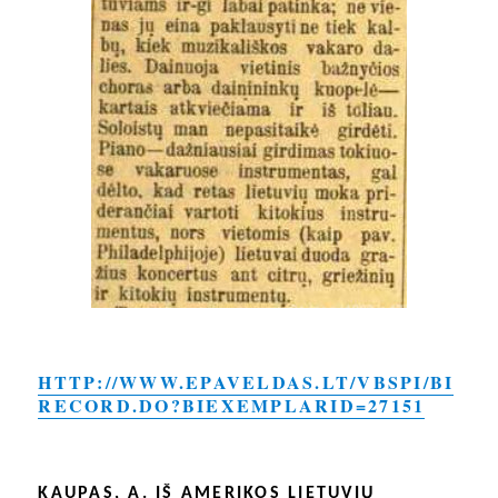
HTTP://WWW.EPAVELDAS.LT/VBSPI/BI
RECORD.DO?BIEXEMPLARID=27151
KAUPAS, A. IŠ AMERIKOS LIETUVIŲ