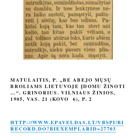
MATULAITIS, P. „BE ABEJO MŲSŲ
BROLIAMS LIETUVOJE ĮDOMU ŽINOTI
…“. GRINORIUS. VILNIAUS ŽINIOS,
1905, VAS. 21 (KOVO 6), P. 2
HTTP://WWW.EPAVELDAS.LT/VBSPI/BI
RECORD.DO?BIEXEMPLARID=27703