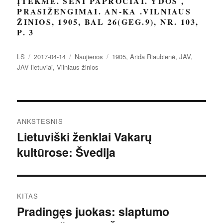
ĮTEKMĖ. SENI PAPROČIAI. YDOS ,
PRASIŽENGIMAI. AN-KA .VILNIAUS
ŽINIOS, 1905, BAL 26(GEG.9), NR. 103,
P. 3
Autorius
Paskelbta
Kategorijos
Žymos
LS
2017-04-14
Naujienos
1905
,
Arida Riaubienė
,
JAV
,
JAV lietuviai
,
Vilniaus žinios
Navigacija
ANKSTESNIS
tarp
Lietuviški ženklai Vakarų
Ankstesnis
kultūrose: Švedija
įrašas:
įrašų
KITAS
Pradingęs juokas: slaptumo
Kitas