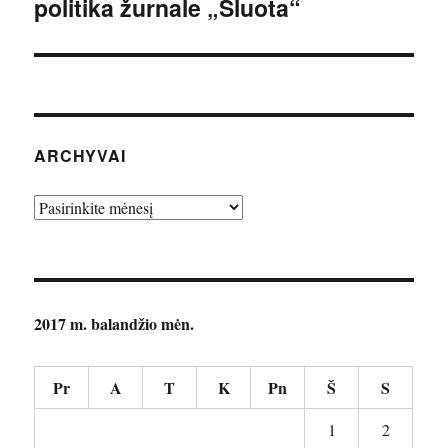
politika žurnale „Šluota“
įrašas:
ARCHYVAI
Archyvai
2017 m. balandžio mėn.
Pr
A
T
K
Pn
Š
S
1
2