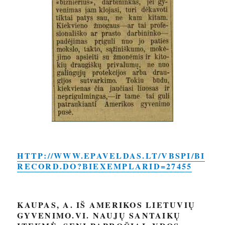
HTTP://WWW.EPAVELDAS.LT/VBSPI/BI
RECORD.DO?BIEXEMPLARID=27455
KAUPAS, A. IŠ AMERIKOS LIETUVIŲ
GYVENIMO.VI. NAUJŲ SANTAIKŲ