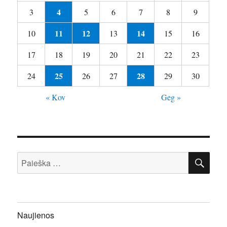
4
3
5
6
7
8
9
11
12
14
10
13
15
16
17
18
19
20
21
22
23
25
28
24
26
27
29
30
« Kov
Geg »
IEŠ
Ieškoti:
Naujienos