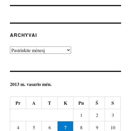
ARCHYVAI
Archyvai
2013 m. vasario mėn.
Pr
A
T
K
Pn
Š
S
1
2
3
7
4
5
6
8
9
10