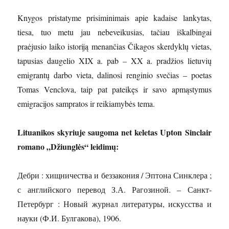
Knygos pristatyme prisiminimais apie kadaise lankytas,
tiesa, tuo metu jau nebeveikusias, tačiau iškalbingai
praėjusio laiko istoriją menančias Čikagos skerdyklų vietas,
tapusias daugelio XIX a. pab – XX a. pradžios lietuvių
emigrantų darbo vieta, dalinosi renginio svečias – poetas
Tomas Venclova, taip pat pateikęs ir savo apmąstymus
emigracijos sampratos ir reikiamybės tema.
Lituanikos skyriuje saugoma net keletas Upton Sinclair
romano „Džiunglės“ leidimų:
Дебри : хищничества и беззакония / Эптона Синклера ;
с английского перевод З.А. Рагозиной. – Санкт-
Петербург : Новый журнал литературы, искусства и
науки (Ф.И. Булгакова), 1906.