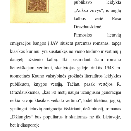
publikavo leidykla
„Aukso žuvys“, iš anglų
kalbos vertė Rasa
Drazdauskienė.
Pirmosios lietuvių
emigracijos bangos į JAV siužetu paremtas romanas, tapęs
klasikos kūriniu, yra susilaukęs ne vieno leidimo ir vertimų į
daugelį užsienio kalbų. Iki pasirodant šiam romano
lietuviškajam vertimui, skaitytojas galėjo rinktis 1948 m.
tuometinės Kauno valstybinės grožinės literatūros leidyklos
publikuotą knygos versiją. Tačiau, pasak vertėjos R.
Drazdauskienės, „kas 30 metų naujai užaugusiai generacijai
reikia savojo klasikos veikalo vertimo“, todėl tikėtina, jog šį,
ypatingai lietuvių emigracija išskiriantį dešimtmetį, romanas
„Džiunglės“ bus populiarus ir skaitomas ne tik Lietuvoje,
bet ir diasporoje.