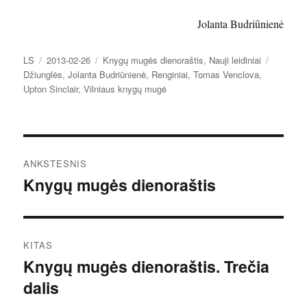
Jolanta Budriūnienė
Autorius
Paskelbta
Kategorijos
Žymos
LS
2013-02-26
Knygų mugės dienoraštis
,
Nauji leidiniai
Džiunglės
,
Jolanta Budriūnienė
,
Renginiai
,
Tomas Venclova
,
Upton Sinclair
,
Vilniaus knygų mugė
Navigacija
ANKSTESNIS
tarp
Knygų mugės dienoraštis
Ankstesnis
įrašas:
įrašų
KITAS
Knygų mugės dienoraštis. Trečia
Kitas
dalis
įrašas: