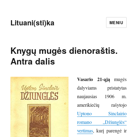
Lituani(sti)ka
MENIU
Knygų mugės dienoraštis.
Antra dalis
Vasario 21-ąją
mugės
dalyviams pristatytas
naujausias 1906 m.
amerikiečių rašytojo
Uptono Sinclairio
romano „Džiunglės“
vertimas
, kurį parengė ir