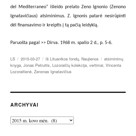
del Mediterraneo“ išleido prelato Zeno Ignonio (Zenono
Ignatavičiaus) atsiminimus. Z. Ignonis patarė nesirūpinti
dėl finansavimo ir kreiptis į tą pačią leidyklą.
Paruošta pagal >> Dirva. 1968 m. spalio 2 d., p. 5-6.
Autorius
Paskelbta
Kategorijos
Žymos
LS
2015-03-27
Iš Lituanikos fondų
,
Naujienos
atsiminimų
knyga
,
Jonas Petruitis
,
Lozoraičių kolekcija
,
vertimai
,
Vincenta
Lozoraitienė
,
Zenonas Ignatavičius
ARCHYVAI
Archyvai