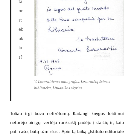
tai
ne
st
eb
uk
la
s?
V. Lozoraitienės autografas. Lozoraičių šeimos
biblioteka, Lituanikos skyrius
Toliau irgi buvo netikėtumų. Kadangi knygos leidimui
neturėjo pinigų, vertėja rankraštį padėjo į stalčių ir, kaip
pati rašo, būtų užmiršusi. Apie tą laiką „Istituto editoriale