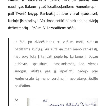
naudingas italams, ypač idealizuojantiems komunizmą, ir
pati išvertė knygą. Rankraštį atidavė vienai spaustuvei,
kurioje jis pradingo. Vertimas netikėtai atsirado po dviejų
dešimtmečių. 1968 m. V. Lozoraitienė rašė:
Ir štai po dvidešimties su viršum metų sutinku
pažįstamą kunigą, kuris įteikia man mano rankraštį,
net suvyniotą į tą patį popierių, kuriame jį buvau
atidavusi spaustuvei, pasakodamas, kad vienas
žmogus, atlikęs pas jį išpažintį, padėjo prie
konfesionalo tą mano vertimą ir neprataręs žodžio
pasišalino.
Ar