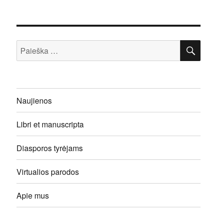
IEŠ
Ieškoti:
Naujienos
Libri et manuscripta
Diasporos tyrėjams
Virtualios parodos
Apie mus