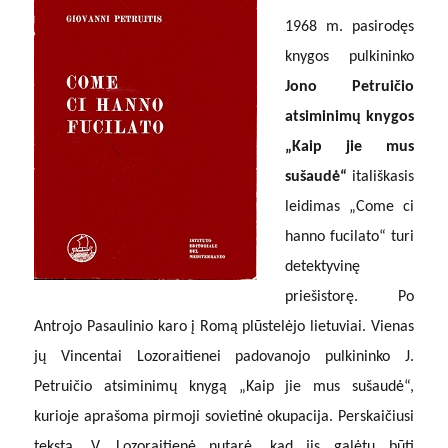
1968 m. pasirodęs
knygos pulkininko
Jono Petruičio
atsiminimų knygos
„Kaip jie mus
sušaudė“
itališkasis
leidimas „Come ci
hanno fucilato“ turi
detektyvinę
priešistorę. Po
Antrojo Pasaulinio karo į Romą plūstelėjo lietuviai. Vienas
jų Vincentai Lozoraitienei padovanojo pulkininko J.
Petruičio atsiminimų knygą „Kaip jie mus sušaudė“,
kurioje aprašoma pirmoji sovietinė okupacija. Perskaičiusi
tekstą, V. Lozoraitienė nutarė, kad jis galėtų būti