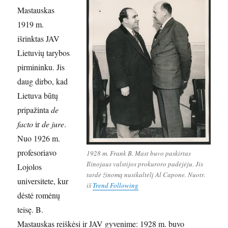
Mastauskas
1919 m.
išrinktas JAV
Lietuvių tarybos
pirmininku. Jis
daug dirbo, kad
Lietuva būtų
pripažinta
de
facto
ir
de jure
.
Nuo 1926 m.
profesoriavo
1928 m. Frank B. Mast buvo paskirtas
Ilinojaus valstijos prokuroro padėjėju. Jis
Lojolos
tardė žinomą nusikaltėlį Al Capone. Nuotr.
universitete, kur
iš
Trend Following
dėstė romėnų
teisę. B.
Mastauskas reiškėsi ir JAV gyvenime: 1928 m. buvo