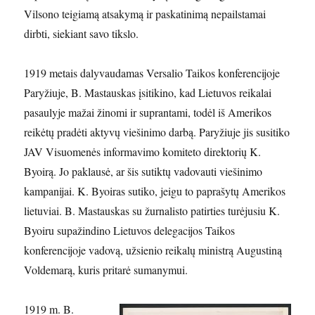
Vilsono teigiamą at­sakymą ir paskatinimą nepailstamai
dirbti, siekiant savo tikslo.
1919 metais dalyvaudamas Versalio Taikos konferencijoje
Paryžiuje, B. Mastauskas įsitikino, kad Lietuvos reikalai
pasaulyje mažai žinomi ir suprantami, todėl iš Amerikos
reikėtų pradėti aktyvų viešinimo darbą. Paryžiuje jis susitiko
JAV Visuomenės informavimo komiteto direktorių K.
Byoirą. Jo paklausė, ar šis sutiktų vadovauti viešinimo
kampanijai. K. Byoiras sutiko, jeigu to paprašytų Amerikos
lietuviai. B. Mastauskas su žurnalisto patirties turėjusiu K.
Byoiru supažindino Lietuvos delegacijos Taikos
konferencijoje vadovą, užsienio reikalų ministrą Augustiną
Voldemarą, kuris pritarė sumanymui.
1919 m. B.