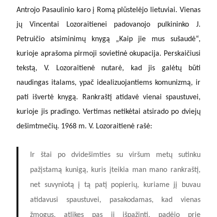
Antrojo Pasaulinio karo į Romą plūstelėjo lietuviai. Vienas
jų Vincentai Lozoraitienei padovanojo pulkininko J.
Petruičio atsiminimų knygą „Kaip jie mus sušaudė“,
kurioje aprašoma pirmoji sovietinė okupacija. Perskaičiusi
tekstą, V. Lozoraitienė nutarė, kad jis galėtų būti
naudingas italams, ypač idealizuojantiems komunizmą, ir
pati išvertė knygą. Rankraštį atidavė vienai spaustuvei,
kurioje jis pradingo. Vertimas netikėtai atsirado po dviejų
dešimtmečių. 1968 m. V. Lozoraitienė rašė:
Ir štai po dvidešimties su viršum metų sutinku
pažįstamą kunigą, kuris įteikia man mano rankraštį,
net suvyniotą į tą patį popierių, kuriame jį buvau
atidavusi spaustuvei, pasakodamas, kad vienas
žmogus, atlikęs pas jį išpažintį, padėjo prie