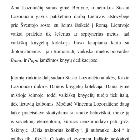
Abu Lozoraičių sūnūs gimė Berlyne, o netrukus Stasiui
Lozoraičiui gavus patikėtinio darbą Lietuvos atstovybėje
prie Šventojo sosto, su šeima išsikėlė į Romą. Lietuvoje
vaikai praleido tik šešerius ar septynerius metus, tad
vaikiškų knygelių kolekcija buvo kaupiama kartu su
diplomatinėmis – jau Romoje. Jų vaikiškai mielos pravardės
Bamo
ir
Pupa
įamžintos knygų dedikacijose.
Įdomią rinkinio dalį sudaro Stasio Lozoraičio anūkės, Kazio
Lozoraičio dukros Dainos knygelių kolekcija. Daina gimė
mišrioje šeimoje, todėl vaikiškų knygelių turėjo tiek italų,
tiek lietuvių kalbomis. Močiutė Vincenta Lozoraitienė daug
laiko praleisdavo skaitydama su anūke lietuviškai, mokė ją
iš sovietinių elementorių, kuriuos cenzūruodavo pati (pvz.
Sakinyje „Ūžia traktorius kolūky“, ji nubraukė „kol-“ ir
paliko tik „ūky“). O kaip gi gyvenant Italijoje neskaityti