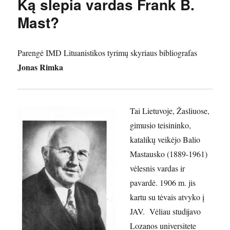
Ką slepia vardas Frank B.
Mast?
Parengė IMD Lituanistikos tyrimų skyriaus bibliografas
Jonas Rimka
Tai Lietuvoje, Žasliuose,
gimusio teisininko,
katalikų veikėjo Balio
Mastausko (1889-1961)
vėlesnis vardas ir
pavardė. 1906 m. jis
kartu su tėvais atvyko į
JAV. Vėliau studijavo
Lozanos universitete