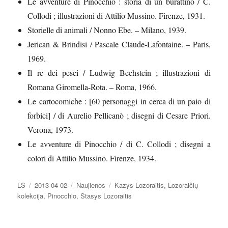
Le avventure di Pinocchio : storia di un burattino / C.
Collodi ; illustrazioni di Attilio Mussino. Firenze, 1931.
Storielle di animali / Nonno Ebe. – Milano, 1939.
Jerican & Brindisi / Pascale Claude-Lafontaine. – Paris,
1969.
Il re dei pesci / Ludwig Bechstein ; illustrazioni di
Romana Giromella-Rota. – Roma, 1966.
Le cartocomiche : [60 personaggi in cerca di un paio di
forbici] / di Aurelio Pellicanò ; disegni di Cesare Priori.
Verona, 1973.
Le avventure di Pinocchio / di C. Collodi ; disegni a
colori di Attilio Mussino. Firenze, 1934.
Autorius
Paskelbta
Kategorijos
Žymos
LS
2013-04-02
Naujienos
Kazys Lozoraitis
,
Lozoraičių
kolekcija
,
Pinocchio
,
Stasys Lozoraitis