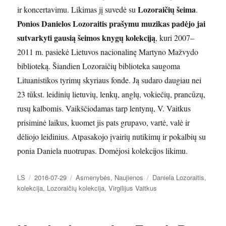
Lozoraičių šeima
ir koncertavimu. Likimas jį suvedė su
.
Ponios Danielos Lozoraitis prašymu muzikas padėjo jai
sutvarkyti gausią šeimos knygų kolekciją
, kuri 2007–
2011 m. pasiekė Lietuvos nacionalinę Martyno Mažvydo
biblioteką. Šiandien Lozoraičių biblioteka saugoma
Lituanistikos tyrimų skyriaus fonde. Ją sudaro daugiau nei
23 tūkst. leidinių lietuvių, lenkų, anglų, vokiečių, prancūzų,
rusų kalbomis. Vaikščiodamas tarp lentynų, V. Vaitkus
prisiminė laikus, kuomet jis pats grupavo, vartė, valė ir
dėliojo leidinius. Atpasakojo įvairių nutikimų ir pokalbių su
ponia Daniela nuotrupas. Domėjosi kolekcijos likimu.
Autorius
Paskelbta
Kategorijos
Žymos
LS
2016-07-29
Asmenybės
,
Naujienos
Daniela Lozoraitis
,
kolekcija
,
Lozoraičių kolekcija
,
Virgilijus Vaitkus