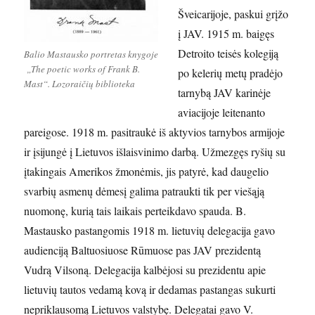
Šveicarijoje, paskui grįžo
į JAV. 1915 m. baigęs
Detroito teisės kolegiją
Balio Mastausko portretas knygoje
„The poetic works of Frank B.
po kelerių metų pradėjo
Mast“. Lozoraičių biblioteka
tarnybą JAV karinėje
aviacijoje leitenanto
pareigose. 1918 m. pasitraukė iš aktyvios tarnybos armijoje
ir įsijungė į Lietuvos išlaisvinimo darbą. Užmezgęs ryšių su
įtakingais Amerikos žmonėmis, jis patyrė, kad daugelio
svarbių asmenų dėmesį galima patraukti tik per viešąją
nuomonę, kurią tais laikais perteikdavo spauda. B.
Mastausko pastangomis 1918 m. lietuvių delegacija gavo
audienciją Baltuosiuose Rūmuose pas JAV prezidentą
Vudrą Vilsoną. Delegacija kalbėjosi su prezidentu apie
lietuvių tautos vedamą kovą ir dedamas pastangas sukurti
nepriklausomą Lietuvos valstybę. Delegatai gavo V.