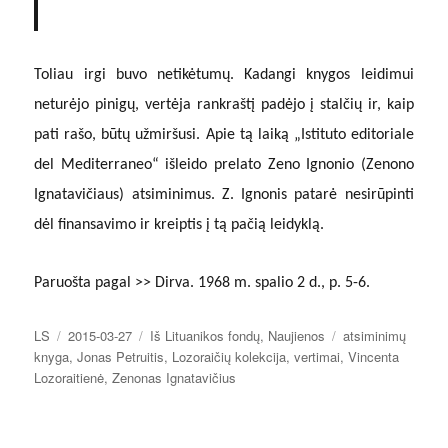
Toliau irgi buvo netikėtumų. Kadangi knygos leidimui
neturėjo pinigų, vertėja rankraštį padėjo į stalčių ir, kaip
pati rašo, būtų užmiršusi. Apie tą laiką „Istituto editoriale
del Mediterraneo“ išleido prelato Zeno Ignonio (Zenono
Ignatavičiaus) atsiminimus. Z. Ignonis patarė nesirūpinti
dėl finansavimo ir kreiptis į tą pačią leidyklą.
Paruošta pagal >> Dirva. 1968 m. spalio 2 d., p. 5-6.
Autorius
Paskelbta
Kategorijos
Žymos
LS
2015-03-27
Iš Lituanikos fondų
,
Naujienos
atsiminimų
knyga
,
Jonas Petruitis
,
Lozoraičių kolekcija
,
vertimai
,
Vincenta
Lozoraitienė
,
Zenonas Ignatavičius