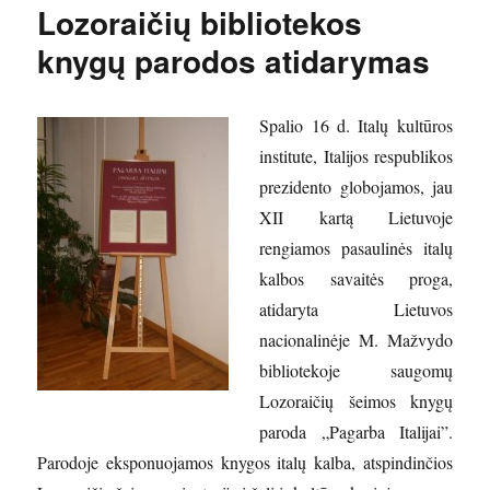
Lozoraičių bibliotekos
knygų parodos atidarymas
Spalio 16 d. Italų kultūros
institute, Italijos respublikos
prezidento globojamos, jau
XII kartą Lietuvoje
rengiamos pasaulinės italų
kalbos savaitės proga,
atidaryta Lietuvos
nacionalinėje M. Mažvydo
bibliotekoje saugomų
Lozoraičių šeimos knygų
paroda „Pagarba Italijai”.
Parodoje eksponuojamos knygos italų kalba, atspindinčios