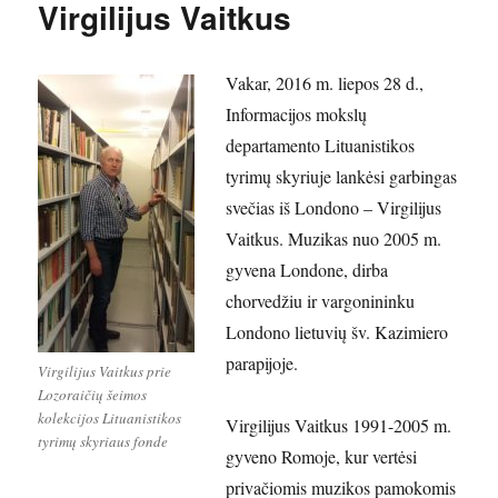
Virgilijus Vaitkus
Vakar, 2016 m. liepos 28 d.,
Informacijos mokslų
departamento Lituanistikos
tyrimų skyriuje lankėsi garbingas
svečias iš Londono – Virgilijus
Vaitkus. Muzikas nuo 2005 m.
gyvena Londone, dirba
chorvedžiu ir vargonininku
Londono lietuvių šv. Kazimiero
parapijoje.
Virgilijus Vaitkus prie
Lozoraičių šeimos
kolekcijos Lituanistikos
Virgilijus Vaitkus 1991-2005 m.
tyrimų skyriaus fonde
gyveno Romoje, kur vertėsi
privačiomis muzikos pamokomis