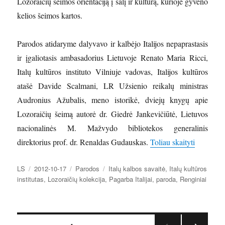
Lozoraičių šeimos orientaciją į šalį ir kultūrą, kurioje gyveno
kelios šeimos kartos.
Parodos atidaryme dalyvavo ir kalbėjo Italijos nepaprastasis
ir įgaliotasis ambasadorius Lietuvoje Renato Maria Ricci,
Italų kultūros instituto Vilniuje vadovas, Italijos kultūros
atašė Davide Scalmani, LR Užsienio reikalų ministras
Audronius Ažubalis, meno istorikė, dviejų knygų apie
Lozoraičių šeimą autorė dr. Giedrė Jankevičiūtė, Lietuvos
nacionalinės M. Mažvydo bibliotekos generalinis
„Lozoraič
direktorius prof. dr. Renaldas Gudauskas.
Toliau skaityti
Autorius
Paskelbta
Kategorijos
Žymos
LS
2012-10-17
Parodos
Italų kalbos savaitė
,
Italų kultūros
institutas
,
Lozoraičių kolekcija
,
Pagarba Italijai
,
paroda
,
Renginiai