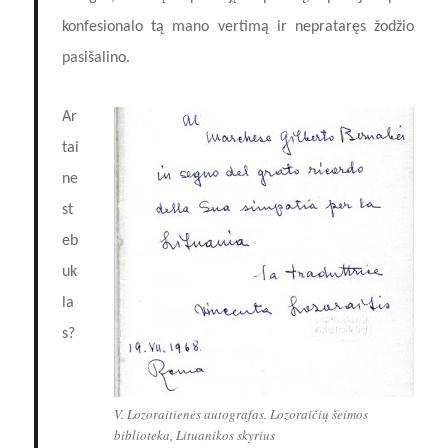
konfesionalo tą mano vertimą ir neprataręs žodžio
pasišalino.
Ar
tai
ne
st
eb
uk
la
s?
V. Lozoraitienės autografas. Lozoraičių šeimos
biblioteka, Lituanikos skyrius