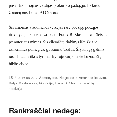
paskirtas Ilinojaus valstijos prokuroro padėjėju. Jis tardė
žinomą nusikaltėlį Al Capone.
Šis žinomas visuomenės veikėjas rašė poeziją: poezijos
rinkinys „The poetic works of Frank B. Mast“ buvo išleistas
po autoriaus mirties. Šis eilėraščių rinkinys išreiškia jo
asmeninius pomėgius, gyvenimo tikslus. Šią knygą galima
rasti Lituanistikos tyrimų skyriuje saugomoje Lozoraičių
bibliotekoje.
Autorius
Paskelbta
Kategorijos
Žymos
LS
2016-06-02
Asmenybės
,
Naujienos
Amerikos lietuviai
,
Balys Mastauskas
,
biografija
,
Frank B. Mast
,
Lozoraičių
kolekcija
Rankraščiai nedega: