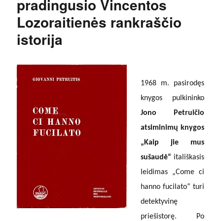
pradingusio Vincentos
Lozoraitienės rankraščio
istorija
1968 m. pasirodęs
knygos pulkininko
Jono Petruičio
atsiminimų knygos
„Kaip jie mus
sušaudė“
itališkasis
leidimas „Come ci
hanno fucilato“ turi
detektyvinę
priešistorę. Po