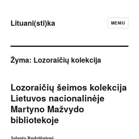
Lituani(sti)ka
MENIU
Žyma:
Lozoraičių kolekcija
Lozoraičių šeimos kolekcija
Lietuvos nacionalinėje
Martyno Mažvydo
bibliotekoje
Jolanta Budriūnienė