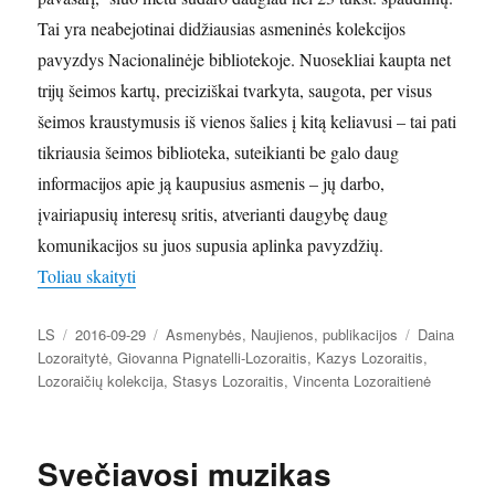
Tai yra neabejotinai didžiausias asmeninės kolekcijos
pavyzdys Nacionalinėje bibliotekoje. Nuosekliai kaupta net
trijų šeimos kartų, preciziškai tvarkyta, saugota, per visus
šeimos kraustymusis iš vienos šalies į kitą keliavusi – tai pati
tikriausia šeimos biblioteka, suteikianti be galo daug
informacijos apie ją kaupusius asmenis – jų darbo,
įvairiapusių interesų sritis, atverianti daugybę daug
komunikacijos su juos supusia aplinka pavyzdžių.
„Lozoraičių šeimos kolekcija Lietuvos nacionalinė
Toliau skaityti
Autorius
Paskelbta
Kategorijos
Žymos
LS
2016-09-29
Asmenybės
,
Naujienos
,
publikacijos
Daina
Lozoraitytė
,
Giovanna Pignatelli-Lozoraitis
,
Kazys Lozoraitis
,
Lozoraičių kolekcija
,
Stasys Lozoraitis
,
Vincenta Lozoraitienė
Svečiavosi muzikas