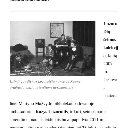
Lozora
ičių
šeimos
kolekcij
ą
, kurią
2007
m.
Lietuvo
Laimingos dienos Lozoraičių namuose Kaune
s
praėjusio amžiaus trečiame dešimtmetyje
naciona
linei Martyno Mažvydo bibliotekai padovanojo
Kazys Lozoraitis
ambasadorius
, ir kuri, šeimos narių
sprendimu, naujais leidiniais buvo papildyta 2011 m.
pavasarį, šiuo metu sudaro daugiau nei 23 tūkst. spaudinių.