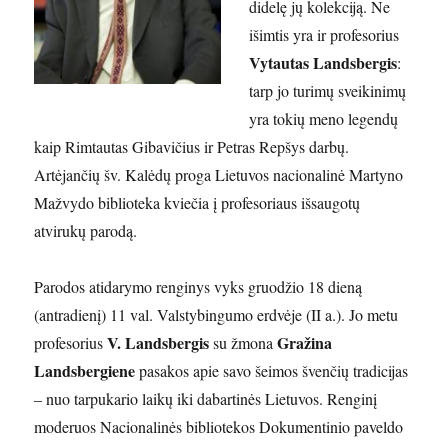
didelę jų kolekciją. Ne
išimtis yra ir profesorius
Vytautas Landsbergis
:
tarp jo turimų sveikinimų
yra tokių meno legendų
kaip Rimtautas Gibavičius ir Petras Repšys darbų.
Artėjančių šv. Kalėdų proga Lietuvos nacionalinė Martyno
Mažvydo biblioteka kviečia į profesoriaus išsaugotų
atvirukų parodą.
Parodos atidarymo renginys vyks gruodžio 18 dieną
(antradienį) 11 val. Valstybingumo erdvėje (II a.). Jo metu
V. Landsbergis
Gražina
profesorius
su žmona
Landsbergiene
pasakos apie savo šeimos švenčių tradicijas
– nuo tarpukario laikų iki dabartinės Lietuvos. Renginį
moderuos Nacionalinės bibliotekos Dokumentinio paveldo