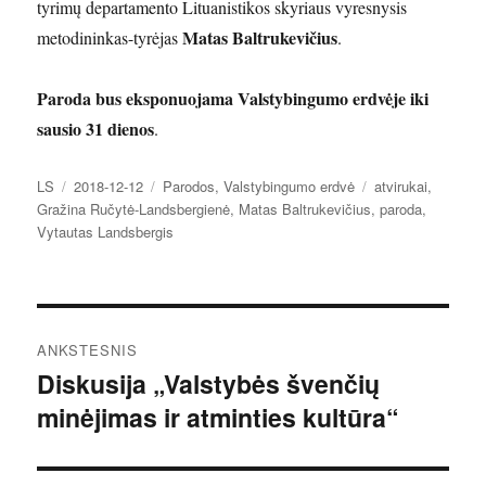
tyrimų departamento Lituanistikos skyriaus vyresnysis
Matas Baltrukevičius
metodininkas-tyrėjas
.
Paroda bus eksponuojama Valstybingumo erdvėje iki
sausio 31 dienos
.
Autorius
Paskelbta
Kategorijos
Žymos
LS
2018-12-12
Parodos
,
Valstybingumo erdvė
atvirukai
,
Gražina Ručytė-Landsbergienė
,
Matas Baltrukevičius
,
paroda
,
Vytautas Landsbergis
Navigacija
ANKSTESNIS
tarp
Diskusija „Valstybės švenčių
Ankstesnis
minėjimas ir atminties kultūra“
įrašas:
įrašų