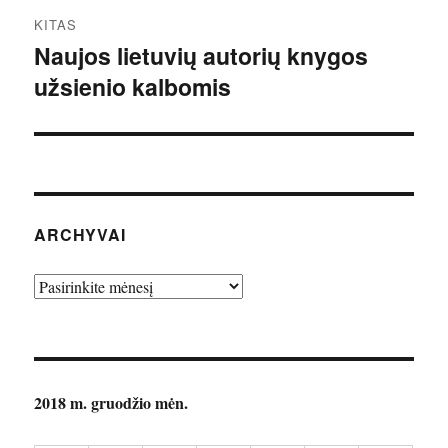
KITAS
Naujos lietuvių autorių knygos
Kitas
užsienio kalbomis
įrašas:
ARCHYVAI
Archyvai
2018 m. gruodžio mėn.