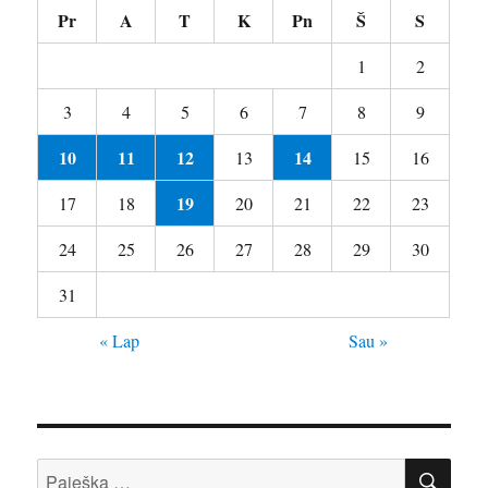
Pr
A
T
K
Pn
Š
S
1
2
3
4
5
6
7
8
9
10
11
12
14
13
15
16
19
17
18
20
21
22
23
24
25
26
27
28
29
30
31
« Lap
Sau »
IEŠ
Ieškoti: