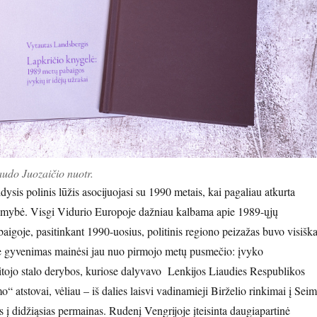
audo Juozaičio nuotr.
ysis polinis lūžis asocijuojasi su 1990 metais, kai pagaliau atkurta
omybė. Visgi Vidurio Europoje dažniau kalbama apie 1989-ųjų
baigoje, pasitinkant 1990-uosius, politinis regiono peizažas buvo visiška
je gyvenimas mainėsi jau nuo pirmojo metų pusmečio: įvyko
tojo stalo derybos, kuriose dalyvavo Lenkijos Liaudies Respublikos
o“ atstovai, vėliau – iš dalies laisvi vadinamieji Birželio rinkimai į Sei
ais į didžiąsias permainas. Rudenį Vengrijoje įteisinta daugiapartinė