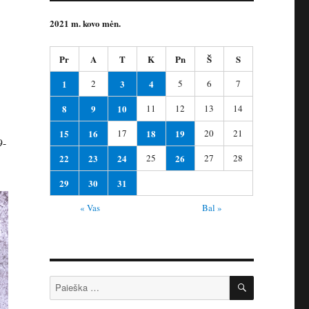
2021 m. kovo mėn.
Pr
A
T
K
Pn
Š
S
1
2
3
4
5
6
7
8
9
10
11
12
13
14
15
16
17
18
19
20
21
9-
22
23
24
25
26
27
28
29
30
31
« Vas
Bal »
IEŠKOTI
Ieškoti: