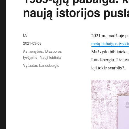
naują istorijos pusl
Autorius
LS
2021 m. pradžioje p
Paskelbta
2021-03-03
metų pabaigos įvykių
Kategorijos
Asmenybės
,
Diasporos
Mažvydo biblioteka, s
tyrėjams
,
Nauji leidiniai
Landsbergio, Lietuvo
Žymos
Vytautas Landsbergis
ieji tokie svarbūs?..