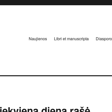
Naujienos
Libri et manuscripta
Diasporo
iekviena diena rašė