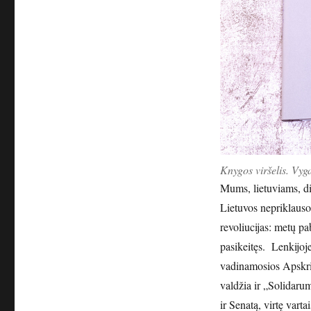
Knygos viršelis. Vyg
Mums, lietuviams, did
Lietuvos nepriklaus
revoliucijas: metų pa
pasikeitęs. Lenkijo
vadinamosios Apskri
valdžia ir „Solidarum
ir Senatą, virtę vart