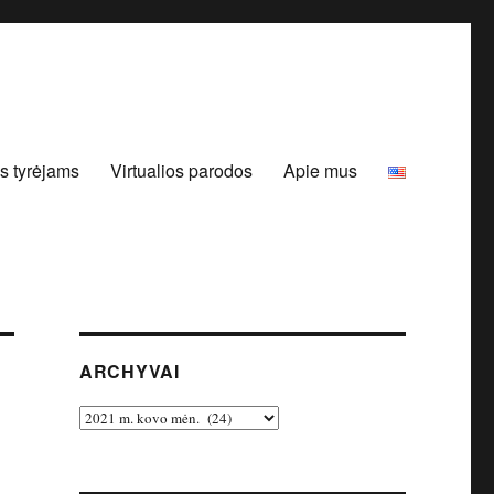
s tyrėjams
Virtualios parodos
Apie mus
ARCHYVAI
Archyvai