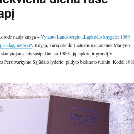
apį
asirodė nauja knyga –
Vytauto Landsbergio „Lapkričio knygelė: 1989
 ir idėjų užrašai“
. Knyga, kurią išleido Lietuvos nacionalinė Martyno
kaitytojams leis susipažinti su 1989-ųjų lapkritį ir gruodį V.
s Persitvarkymo Sąjūdžio lyderio, pildyto bloknoto turiniu. Kodėl 198