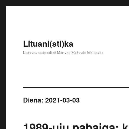
Lituani(sti)ka
Lietuvos nacionalinė Martyno Mažvydo biblioteka
Diena:
2021-03-03
1989-ųjų pabaiga: k