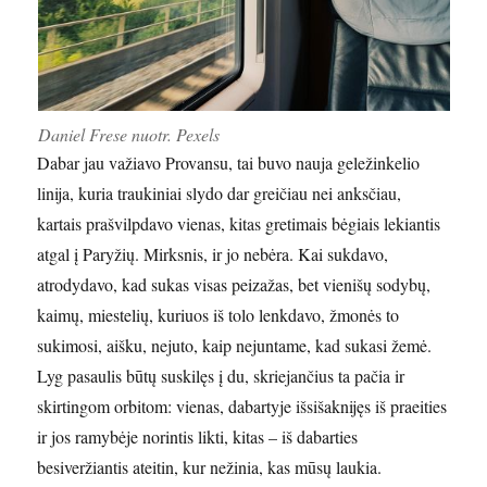
Daniel Frese nuotr. Pexels
Dabar jau važiavo Provansu, tai buvo nauja geležinkelio
linija, kuria traukiniai slydo dar greičiau nei anksčiau,
kartais prašvilpdavo vienas, kitas gretimais bėgiais lekiantis
atgal į Paryžių. Mirksnis, ir jo nebėra. Kai sukdavo,
atrodydavo, kad sukas visas peizažas, bet vienišų sodybų,
kaimų, miestelių, kuriuos iš tolo lenkdavo, žmonės to
sukimosi, aišku, nejuto, kaip nejuntame, kad sukasi žemė.
Lyg pasaulis būtų suskilęs į du, skriejančius ta pačia ir
skirtingom orbitom: vienas, dabartyje išsišaknijęs iš praeities
ir jos ramybėje norintis likti, kitas – iš dabarties
besiveržiantis ateitin, kur nežinia, kas mūsų laukia.