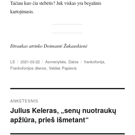
Tačiau kuo čia stebėtis? Juk viskas yra begalinis
kartojimasis.
Ištraukas atrinko Deimantė Žukauskienė
Autorius
Paskelbta
Kategorijos
Žymos
LS
2021-03-22
Asmenybės
,
Datos
frankofonija
,
Frankofonijos dienos
,
Valdas Papievis
Navigacija
ANKSTESNIS
tarp
Julius Keleras, „senų nuotraukų
Ankstesnis
apžiūra, prieš išmetant“
įrašas:
įrašų