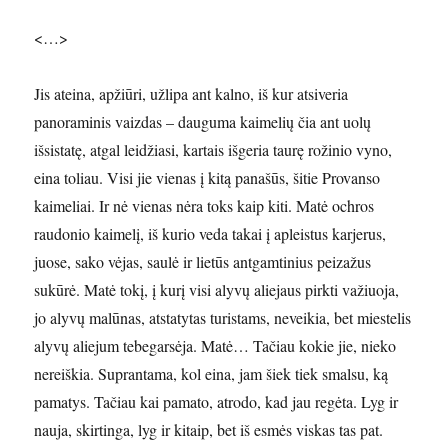
<…>
Jis ateina, apžiūri, užlipa ant kalno, iš kur atsiveria
panoraminis vaizdas – dauguma kaimelių čia ant uolų
išsistatę, atgal leidžiasi, kartais išgeria taurę rožinio vyno,
eina toliau. Visi jie vienas į kitą panašūs, šitie Provanso
kaimeliai. Ir nė vienas nėra toks kaip kiti. Matė ochros
raudonio kaimelį, iš kurio veda takai į apleistus karjerus,
juose, sako vėjas, saulė ir lietūs antgamtinius peizažus
sukūrė. Matė tokį, į kurį visi alyvų aliejaus pirkti važiuoja,
jo alyvų malūnas, atstatytas turistams, neveikia, bet miestelis
alyvų aliejum tebegarsėja. Matė… Tačiau kokie jie, nieko
nereiškia. Suprantama, kol eina, jam šiek tiek smalsu, ką
pamatys. Tačiau kai pamato, atrodo, kad jau regėta. Lyg ir
nauja, skirtinga, lyg ir kitaip, bet iš esmės viskas tas pat.