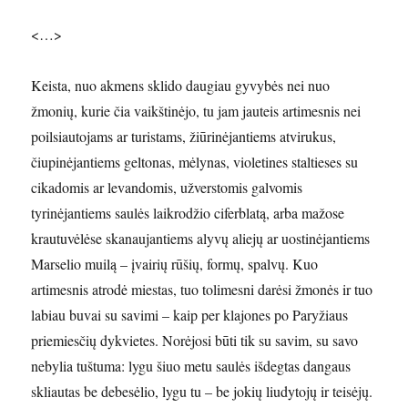
<…>
Keista, nuo akmens sklido daugiau gyvybės nei nuo
žmonių, kurie čia vaikštinėjo, tu jam jauteis artimesnis nei
poilsiautojams ar turistams, žiūrinėjantiems atvirukus,
čiupinėjantiems geltonas, mėlynas, violetines staltieses su
cikadomis ar levandomis, užverstomis galvomis
tyrinėjantiems saulės laikrodžio ciferblatą, arba mažose
krautuvėlėse skanaujantiems alyvų aliejų ar uostinėjantiems
Marselio muilą – įvairių rūšių, formų, spalvų. Kuo
artimesnis atrodė miestas, tuo tolimesni darėsi žmonės ir tuo
labiau buvai su savimi – kaip per klajones po Paryžiaus
priemiesčių dykvietes. Norėjosi būti tik su savim, su savo
nebylia tuštuma: lygu šiuo metu saulės išdegtas dangaus
skliautas be debesėlio, lygu tu – be jokių liudytojų ir teisėjų.