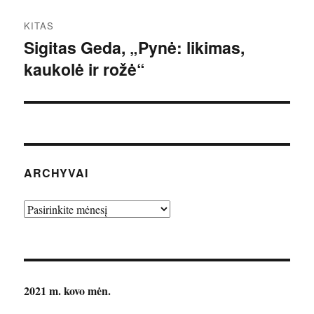
KITAS
Sigitas Geda, „Pynė: likimas,
Kitas
kaukolė ir rožė“
įrašas:
ARCHYVAI
Archyvai
2021 m. kovo mėn.