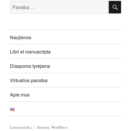
IEŠ
Ieškoti:
Naujienos
Libri et manuscripta
Diasporos tyrėjams
Virtualios parodos
Apie mus
Lituani(sti)ka
Sistema: WordPress