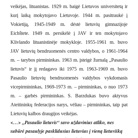
veikėjas, lituanistas. 1929 m. baigė Lietuvos universitetą ir
kurį laiką mokytojavo Lietuvoje. 1944 m. pasitraukė į
Vokietiją, 1945-1949 m. dėstė lietuvių gimnazijoje
Eichštete. 1949 m. persikėlė į JAV ir ten mokytojavo
Klivlando lituanistinėje mokykloje. 1955-1961 m. buvo
JAV lietuvių bendruomenės centro valdybos, o 1961-1964
m. – tarybos pirmininkas. 1963 m. įsteigė žurnalą „Pasaulio
lietuvis“ ir jį redagavo iki 1975 m. 1963-1969 m. buvo
Pasaulio lietuvių bendruomenės valdybos vykdomasis
vicepirmininkas, 1969-1973 m. – pirmininkas, o nuo 1973
m. – garbės pirmininkas. S. Barzdukas buvo aktyvus
Ateitininkų federacijos narys, vėliau – pirmininkas, taip pat
Lietuvių kalbos draugijos veikėjas.
<…> „Pasaulio lietuvis“ savo uždavinius atliko, nes
subūrė pasaulyje pasklidusius lietu
vius į vieną lietuvišką