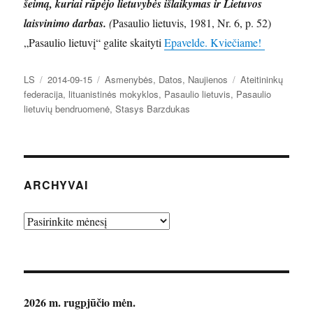
šeimą, kuriai rūpėjo lietuvybės išlaikymas ir Lietuvos
laisvinimo darbas.
(
Pasaulio lietuvis, 1981, Nr. 6, p. 52)
„Pasaulio lietuvį“ galite skaityti
Epavelde. Kviečiame!
Autorius
Paskelbta
Kategorijos
Žymos
LS
2014-09-15
Asmenybės
,
Datos
,
Naujienos
Ateitininkų
federacija
,
lituanistinės mokyklos
,
Pasaulio lietuvis
,
Pasaulio
lietuvių bendruomenė
,
Stasys Barzdukas
ARCHYVAI
Archyvai
2026 m. rugpjūčio mėn.