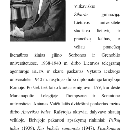
Vilkaviškio
Žiburio
gimnaziją.
Lietuvos universitete
studijavo lietuvių ir
prancūzų kalbas, o
vėliau prancūzų
literatūros žinias gilino Sorbonos ir Grenoblio
universitetuose. 1938-1940 m. dirbo Lietuvos telegramų
agentūroje ELTA ir skaitė paskaitas Vytauto Didžiojo
universitete. 1940 m. rašytojas dirbo diplomatinėje tarnyboje
Romoje. Po šiek tiek laiko kūrėjas emigravo į JAV, kur dėstė
Marianapolio kolegijoje Thompsone ir Scrantono
universitete. Antanas Vaičiulaitis dvidešimt penkerius metus
dirbo
Amerikos balse
. Rašytojas aktyviai dalyvavo skautų
veikloje. Išeivijoje pakartoti apsakymų rinkiniai:
Pelkių
takas
(1939),
Kur bakūžė samanota
(1947),
Pasakojimai