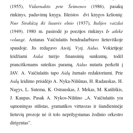
(1955),
Vidurnaktis prie Šeimenos
(1986), pasakų
rinkinys, padavimų knyga. Išleistos dvi knygos kelionių:
Nuo Sirakūzų iki šiaurės elnio
(1937),
Italijos vaizdai
(1949). 1980 m. pasirodė jo poezijos rinkinys
Ir atlėkė
volungė.
Antanas Vaičiulaitis bendradarbiavo lietuviškoje
spaudoje. Jis redagavo
Ateitį, Vytį, Aidus
. Vokietijoje
leidžiami
Aidai
turėjo finansinių sunkumų, todėl
pranciškonams suteikus paramą,
Aidus
nutarta perkelti į
JAV. A. Vaičiulaitis tapo
Aidų
žurnalo redaktoriumi. Prie
Aidų
leidimo prisidėjo A. Nyka-Niliūnas, H. Radauskas, H.
Nagys, L. Sutema, K. Ostrauskas, J. Mekas, M. Katiliškis,
J. Kaupas. Pasak A. Nykos-Niliūno „A. Vaičiulaitis yra
sąmoningas stilistas, gramatikos virtuozas ir šiandieninėje
lietuvių prozoje nė iš tolo neprilygstamas žodinio orkestro
dirigentas”.