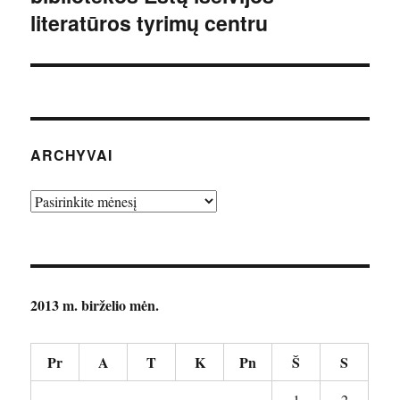
literatūros tyrimų centru
ARCHYVAI
Archyvai
2013 m. birželio mėn.
Pr
A
T
K
Pn
Š
S
1
2