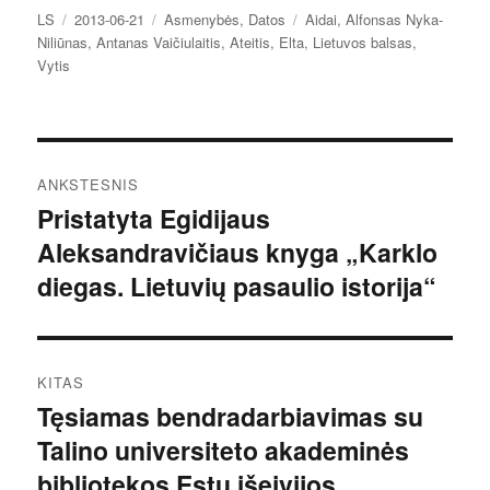
Autorius
Paskelbta
Kategorijos
Žymos
LS
2013-06-21
Asmenybės
,
Datos
Aidai
,
Alfonsas Nyka-
Niliūnas
,
Antanas Vaičiulaitis
,
Ateitis
,
Elta
,
Lietuvos balsas
,
Vytis
Navigacija
ANKSTESNIS
tarp
Pristatyta Egidijaus
Ankstesnis
Aleksandravičiaus knyga „Karklo
įrašas:
įrašų
diegas. Lietuvių pasaulio istorija“
KITAS
Tęsiamas bendradarbiavimas su
Kitas
Talino universiteto akademinės
įrašas:
bibliotekos Estų išeivijos