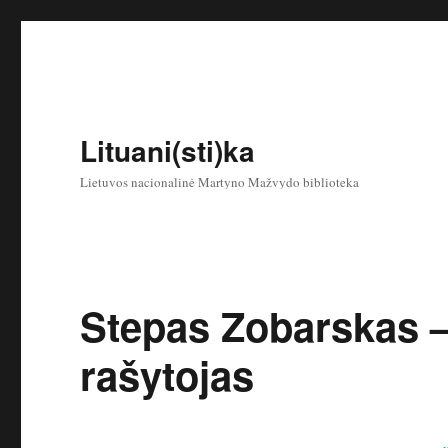
Lituani(sti)ka
Lietuvos nacionalinė Martyno Mažvydo biblioteka
Stepas Zobarskas –
rašytojas