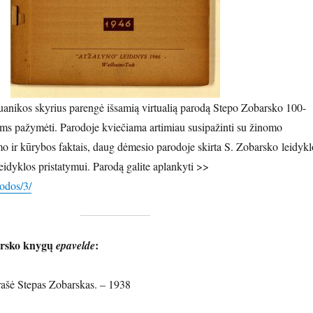
uanikos skyrius parengė išsamią virtualią parodą Stepo Zobarsko 100-
ms pažymėti. Parodoje kviečiama artimiau susipažinti su žinomo
o ir kūrybos faktais, daug dėmesio parodoje skirta S. Zobarsko leidykl
dyklos pristatymui. Parodą galite aplankyti >>
rodos/3/
arsko knygų
:
epavelde
arašė Stepas Zobarskas. – 1938