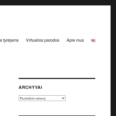
s tyrėjams
Virtualios parodos
Apie mus
ARCHYVAI
Archyvai