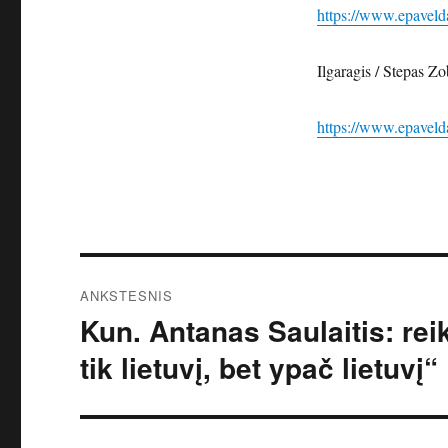
https://www.epavel
Ilgaragis / Stepas Z
https://www.epavel
Navigacija
ANKSTESNIS
tarp
Kun. Antanas Saulaitis: rei
Ankstesnis
įrašas:
įrašų
tik lietuvį, bet ypač lietuvį“