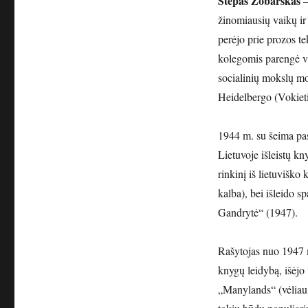
Stepas Zobarskas
–
žinomiausių vaikų ir 
perėjo prie prozos t
kolegomis parengė v
socialinių mokslų mok
Heidelbergo (Vokieti
1944 m. su šeima pasi
Lietuvoje išleistų kn
rinkinį iš lietuvišk
kalba), bei išleido 
Gandrytė“ (1947).
Rašytojas nuo 1947 m
knygų leidybą, išėjo
„Manylands“ (vėliau 