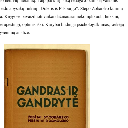
o lietuvių literatūrą. Taip pat kurį laiką redagavo žurnalą vaikams
leido apysakų rinkinį „Doleris iš Pitsburgo“. Stepo Zobarsko kūrinių
a. Knygose pavaizduoti vaikai dažniausiai nekomplikuoti, linksmi,
 nerūpestingi, optimistiški. Kūrybai būdinga psichologiškumas, veikėjų
šgyvenimų analizė.