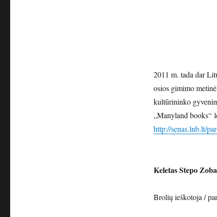
2011 m. tada dar Lit
osios gimimo metinė
kultūrininko gyvenim
„Manyland books“ lei
http://senas.lnb.lt/pa
Keletas Stepo Zob
Brolių ieškotoja / p