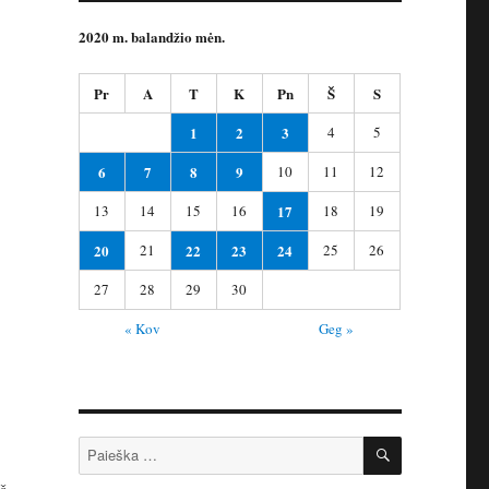
2020 m. balandžio mėn.
Pr
A
T
K
Pn
Š
S
1
2
3
4
5
6
7
8
9
10
11
12
13
14
15
16
17
18
19
20
21
22
23
24
25
26
27
28
29
30
« Kov
Geg »
IEŠKOTI
Ieškoti: