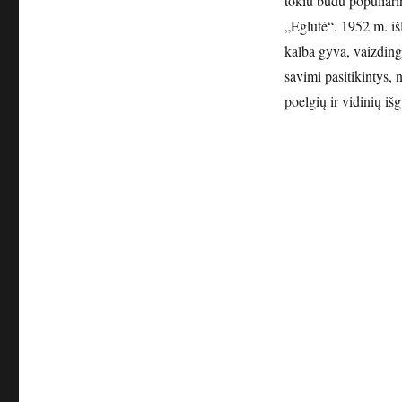
tokiu būdu populiarin
„Eglutė“. 1952 m. iš
kalba gyva, vaizding
savimi pasitikintys,
poelgių ir vidinių i