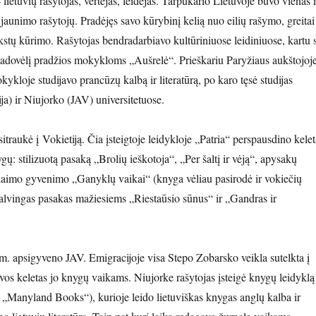
 lietuvių rašytojas, vertėjas, leidėjas. Tarpukario Lietuvoje buvo vienas i
jaunimo rašytojų. Pradėjęs savo kūrybinį kelią nuo eilių rašymo, greitai
ekstų kūrimo. Rašytojas bendradarbiavo kultūriniuose leidiniuose, kartu 
adovėlį pradžios mokykloms „Aušrelė“. Prieškariu Paryžiaus aukštojoj
ykloje studijavo prancūzų kalbą ir literatūrą, po karo tęsė studijas
ja) ir Niujorko (JAV) universitetuose.
traukė į Vokietiją. Čia įsteigtoje leidykloje „Patria“ perspausdino kelet
ygų: stilizuotą pasaką „Brolių ieškotoja“, „Per šaltį ir vėją“, apysakų
o kaimo gyvenimo „Ganyklų vaikai“ (knyga vėliau pasirodė ir vokiečių
spalvingas pasakas mažiesiems „Riestaūsio sūnus“ ir „Gandras ir
. apsigyveno JAV. Emigracijoje visa Stepo Zobarsko veikla sutelkta į
 vos keletas jo knygų vaikams. Niujorke rašytojas įsteigė knygų leidyklą
„Manyland Books“), kurioje leido lietuviškas knygas anglų kalba ir