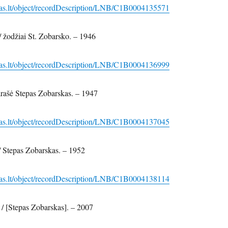
das.lt/object/recordDescription/LNB/C1B0004135571
/ žodžiai St. Zobarsko. – 1946
das.lt/object/recordDescription/LNB/C1B0004136999
arašė Stepas Zobarskas. – 1947
das.lt/object/recordDescription/LNB/C1B0004137045
 / Stepas Zobarskas. – 1952
das.lt/object/recordDescription/LNB/C1B0004138114
/ [Stepas Zobarskas]. – 2007