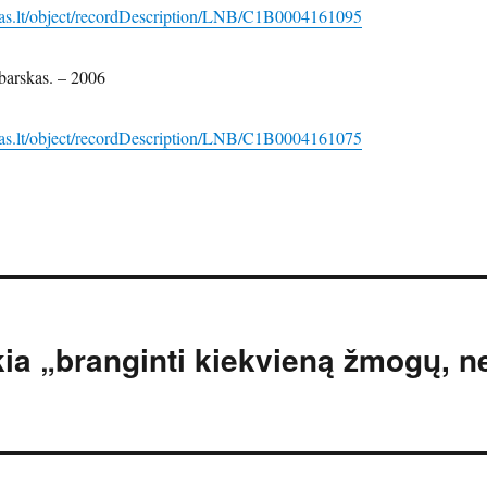
das.lt/object/recordDescription/LNB/C1B0004161095
obarskas. – 2006
das.lt/object/recordDescription/LNB/C1B0004161075
kia „branginti kiekvieną žmogų, n