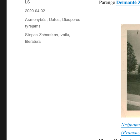
Autorius
Deimantė 
LS
Parengė
Paskelbta
2020-04-02
Kategorijos
Asmenybės
,
Datos
,
Diasporos
tyrėjams
Žymos
Stepas Zobarskas
,
vaikų
literatūra
Nežinoma
(Prancūzi