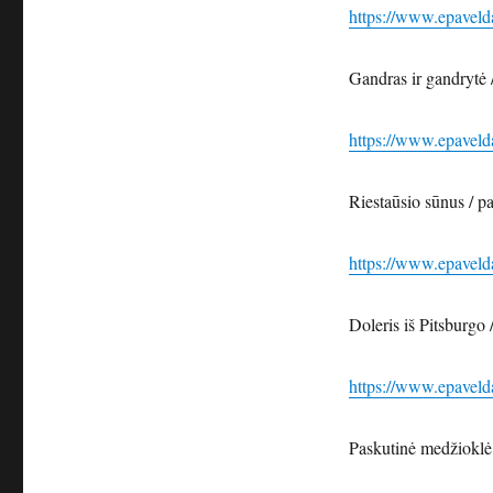
https://www.epavel
Gandras ir gandrytė 
https://www.epavel
Riestaūsio sūnus / p
https://www.epavel
Doleris iš Pitsburgo
https://www.epavel
Paskutinė medžioklė 